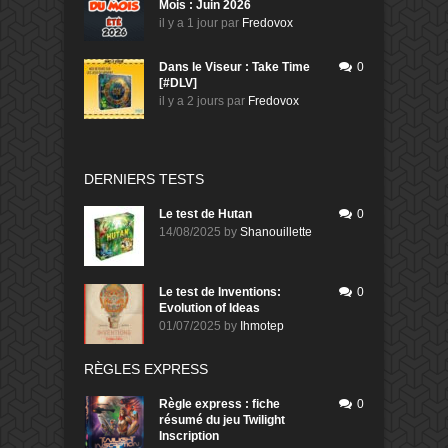
Mois : Juin 2026
il y a 1 jour
par
Fredovox
Dans le Viseur : Take Time
0
[#DLV]
il y a 2 jours
par
Fredovox
DERNIERS TESTS
Le test de Hutan
0
14/08/2025
by
Shanouillette
Le test de Inventions:
0
Evolution of Ideas
01/07/2025
by
Ihmotep
RÈGLES EXPRESS
Règle express : fiche
0
résumé du jeu Twilight
Inscription