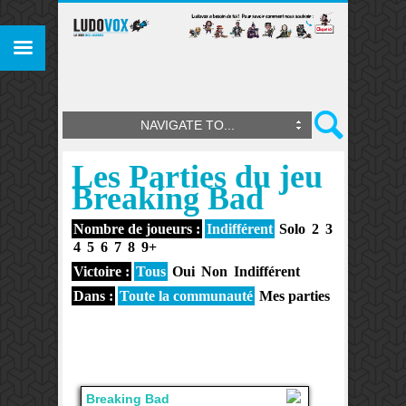
NAVIGATE TO...
Les Parties du jeu
Breaking Bad
Nombre de joueurs :
Indifférent
Solo
2
3
4
5
6
7
8
9+
Victoire :
Tous
Oui
Non
Indifférent
Dans :
Toute la communauté
Mes parties
Breaking Bad