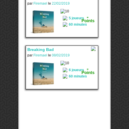
par
Firemael
le
22/02/2019
-
-
5 joueurs
Points
60 minutes
Breaking Bad
par
Firemael
le
08/02/2019
2
-
6 joueurs
Points
60 minutes