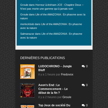
Groule
dans
Horreur à Arkham JCE : Chapitre Deux –
N’est pas morte une gamme qui à jamais sort
Groule
dans
Life of the AMAZONIA : En phasme avec la
nature
morlockbob
dans
Life of the AMAZONIA : En phasme
avec la nature
Salmanazar
dans
Life of the AMAZONIA : En phasme
avec la nature
DERNIÈRES PUBLICATIONS
LUDOCHRONO – Jungle
0
Bluff
il y a 1 heure
par
Fredovox
Aeon’s End : Le
0
Commencement – Le
début de la fin ?
il y a 2 heures
par
Groule
Top Jeux de société Du
0