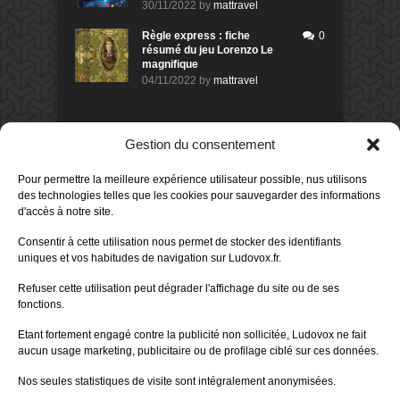
30/11/2022
by
mattravel
Règle express : fiche
0
résumé du jeu Lorenzo Le
magnifique
04/11/2022
by
mattravel
DERNIERS AVIS DES MEMBRES
Gestion du consentement
60%
Avis de
morlockbob
Pour permettre la meilleure expérience utilisateur possible, nus utilisons
Sur le jeu Collect!
des technologies telles que les cookies pour sauvegarder des informations
Publié le
il y a 2 jours
d'accès à notre site.
80%
Consentir à cette utilisation nous permet de stocker des identifiants
Avis de
morlockbob
uniques et vos habitudes de navigation sur Ludovox.fr.
Sur le jeu Detective Box - Ciao
Bella
Refuser cette utilisation peut dégrader l'affichage du site ou de ses
Publié le
il y a 4 jours
fonctions.
80%
Avis de
morlockbob
Etant fortement engagé contre la publicité non sollicitée, Ludovox ne fait
Sur le jeu Detective Box - Ciao
Bella
aucun usage marketing, publicitaire ou de profilage ciblé sur ces données.
Publié le
il y a 4 jours
Nos seules statistiques de visite sont intégralement anonymisées.
70%
Avis de
morlockbob