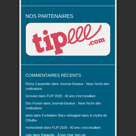
NOS PARTENAIRES
COMMENTAIRES RÉCENTS
Rémy Carpentier
dans
Journal d’auteur : Near l’echo des
civilisations
Grovast
dans
FLIP 2026 : 40 ans c’est bouillant
Doc.Fusion
dans
Journal d’auteur : Near l’echo des
civilisations
atom
dans
Forbidden Stars réimaginé dans le mythe de
Cthulhu
morlockbob
dans
FLIP 2026 : 40 ans c’est bouillant
cats
dans
Ratapolis : À bon chat, bon rat