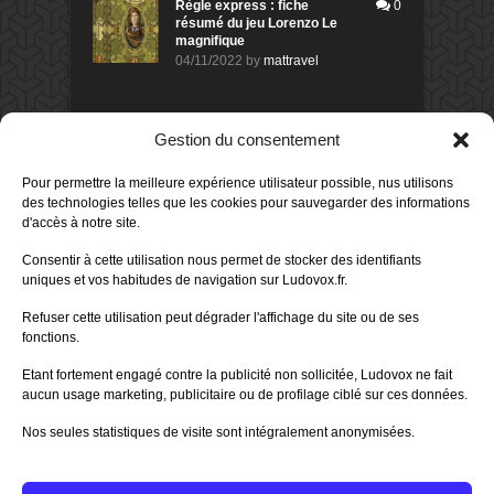
Règle express : fiche
0
résumé du jeu Lorenzo Le
magnifique
04/11/2022
by
mattravel
DERNIERS AVIS DES MEMBRES
Gestion du consentement
60%
Avis de
morlockbob
Pour permettre la meilleure expérience utilisateur possible, nus utilisons
Sur le jeu Collect!
des technologies telles que les cookies pour sauvegarder des informations
Publié le
il y a 18 heures
d'accès à notre site.
80%
Avis de
morlockbob
Consentir à cette utilisation nous permet de stocker des identifiants
Sur le jeu Detective Box - Ciao
uniques et vos habitudes de navigation sur Ludovox.fr.
Bella
Publié le
il y a 2 jours
Refuser cette utilisation peut dégrader l'affichage du site ou de ses
fonctions.
80%
Avis de
morlockbob
Sur le jeu Detective Box - Ciao
Etant fortement engagé contre la publicité non sollicitée, Ludovox ne fait
Bella
aucun usage marketing, publicitaire ou de profilage ciblé sur ces données.
Publié le
il y a 2 jours
Nos seules statistiques de visite sont intégralement anonymisées.
70%
Avis de
morlockbob
Sur le jeu Aeterna
Publié le
il y a 3 jours