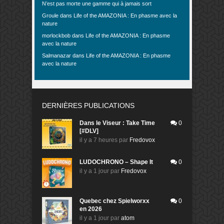
N’est pas morte une gamme qui à jamais sort
Groule
dans
Life of the AMAZONIA : En phasme avec la
nature
morlockbob
dans
Life of the AMAZONIA : En phasme
avec la nature
Salmanazar
dans
Life of the AMAZONIA : En phasme
avec la nature
DERNIÈRES PUBLICATIONS
Dans le Viseur : Take Time
0
[#DLV]
il y a 7 heures
par
Fredovox
LUDOCHRONO – Shape It
0
il y a 1 jour
par
Fredovox
Quebec chez Spielworxx
0
en 2026
il y a 1 jour
par
atom