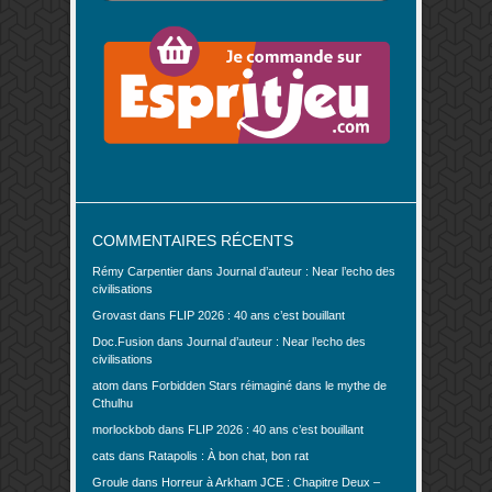
COMMENTAIRES RÉCENTS
Rémy Carpentier
dans
Journal d’auteur : Near l’echo des
civilisations
Grovast
dans
FLIP 2026 : 40 ans c’est bouillant
Doc.Fusion
dans
Journal d’auteur : Near l’echo des
civilisations
atom
dans
Forbidden Stars réimaginé dans le mythe de
Cthulhu
morlockbob
dans
FLIP 2026 : 40 ans c’est bouillant
cats
dans
Ratapolis : À bon chat, bon rat
Groule
dans
Horreur à Arkham JCE : Chapitre Deux –