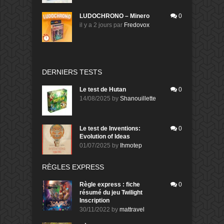
LUDOCHRONO – Minero
0
il y a 2 jours
par
Fredovox
DERNIERS TESTS
Le test de Hutan
0
14/08/2025
by
Shanouillette
Le test de Inventions:
0
Evolution of Ideas
01/07/2025
by
Ihmotep
RÈGLES EXPRESS
Règle express : fiche
0
résumé du jeu Twilight
Inscription
30/11/2022
by
mattravel