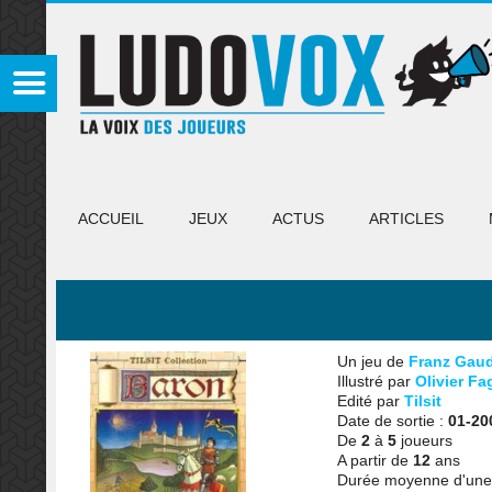
ACCUEIL
JEUX
ACTUS
ARTICLES
Un jeu de
Franz Gau
Illustré par
Olivier Fa
Edité par
Tilsit
Date de sortie :
01-20
De
2
à
5
joueurs
A partir de
12
ans
Durée moyenne d'une 