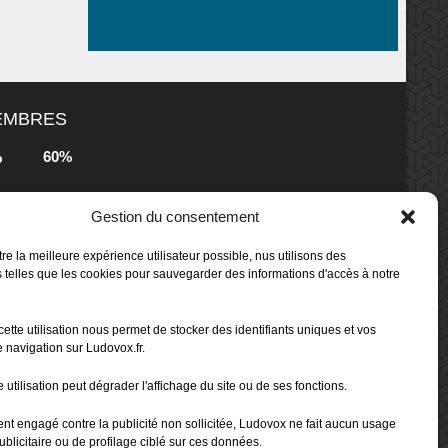
MEMBRES
60%
b
Gestion du consentement
80%
b
 Box -
re la meilleure expérience utilisateur possible, nus utilisons des
 telles que les cookies pour sauvegarder des informations d'accès à notre
80%
b
cette utilisation nous permet de stocker des identifiants uniques et vos
 Box -
 navigation sur Ludovox.fr.
 utilisation peut dégrader l'affichage du site ou de ses fonctions.
70%
b
ent engagé contre la publicité non sollicitée, Ludovox ne fait aucun usage
ublicitaire ou de profilage ciblé sur ces données.