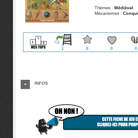
Thèmes :
Médiéval
Mécanismes :
Conquê
1
0
0
0
INFOS