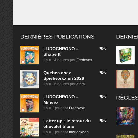
DERNIÈRES PUBLICATIONS
DERNIE
LUDOCHRONO –
0
Shape It
il y a 14 heures
par
Fredovox
Quebec chez
0
Spielworxx en 2026
il y a 16 heures
par
atom
LUDOCHRONO –
0
RÈGLES
Minero
il y a 1 jour
par
Fredovox
Letter up : le retour du
0
chevalet blanc
il y a 1 jour
par
morlockbob