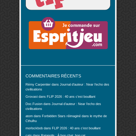
COMMENTAIRES RÉCENTS
Rémy Carpentier
dans
Journal d’auteur : Near l’echo des
civilisations
Grovast
dans
FLIP 2026 : 40 ans c’est bouillant
Doc.Fusion
dans
Journal d’auteur : Near l’echo des
civilisations
atom
dans
Forbidden Stars réimaginé dans le mythe de
Cthulhu
morlockbob
dans
FLIP 2026 : 40 ans c’est bouillant
cats
dans
Ratapolis : À bon chat, bon rat