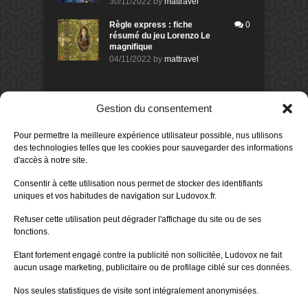
30/11/2022
by
mattravel
Règle express : fiche
0
résumé du jeu Lorenzo Le
magnifique
04/11/2022
by
mattravel
DERNIERS AVIS DES MEMBRES
Gestion du consentement
60%
Avis de
morlockbob
Pour permettre la meilleure expérience utilisateur possible, nus utilisons
Sur le jeu Collect!
des technologies telles que les cookies pour sauvegarder des informations
Publié le
il y a 18 heures
d'accès à notre site.
80%
Consentir à cette utilisation nous permet de stocker des identifiants
Avis de
morlockbob
uniques et vos habitudes de navigation sur Ludovox.fr.
Sur le jeu Detective Box - Ciao
Bella
Refuser cette utilisation peut dégrader l'affichage du site ou de ses
Publié le
il y a 2 jours
fonctions.
80%
Avis de
morlockbob
Etant fortement engagé contre la publicité non sollicitée, Ludovox ne fait
Sur le jeu Detective Box - Ciao
Bella
aucun usage marketing, publicitaire ou de profilage ciblé sur ces données.
Publié le
il y a 2 jours
Nos seules statistiques de visite sont intégralement anonymisées.
70%
Avis de
morlockbob