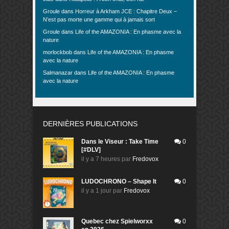
Groule
dans
Horreur à Arkham JCE : Chapitre Deux –
N’est pas morte une gamme qui à jamais sort
Groule
dans
Life of the AMAZONIA : En phasme avec la
nature
morlockbob
dans
Life of the AMAZONIA : En phasme
avec la nature
Salmanazar
dans
Life of the AMAZONIA : En phasme
avec la nature
DERNIÈRES PUBLICATIONS
Dans le Viseur : Take Time
0
[#DLV]
il y a 7 heures
par
Fredovox
LUDOCHRONO – Shape It
0
il y a 1 jour
par
Fredovox
Quebec chez Spielworxx
0