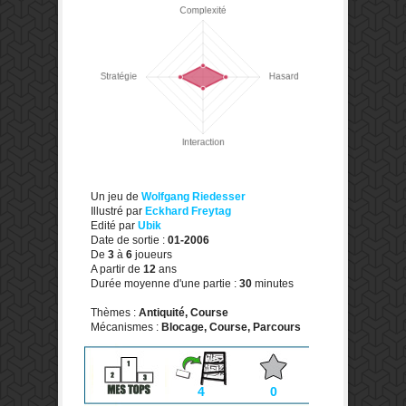
Un jeu de
Wolfgang Riedesser
Illustré par
Eckhard Freytag
Edité par
Ubik
Date de sortie :
01-2006
De
3
à
6
joueurs
A partir de
12
ans
Durée moyenne d'une partie :
30
minutes
Thèmes :
Antiquité, Course
Mécanismes :
Blocage, Course, Parcours
4
0