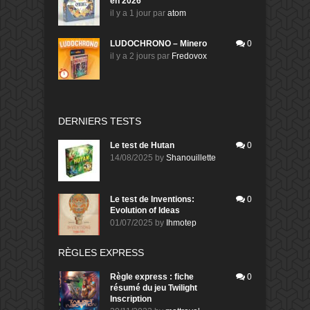
en 2026
il y a 1 jour
par
atom
LUDOCHRONO – Minero
0
il y a 2 jours
par
Fredovox
DERNIERS TESTS
Le test de Hutan
0
14/08/2025
by
Shanouillette
Le test de Inventions:
0
Evolution of Ideas
01/07/2025
by
Ihmotep
RÈGLES EXPRESS
Règle express : fiche
0
résumé du jeu Twilight
Inscription