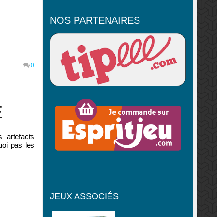
NOS PARTENAIRES
0
E
s artefacts
uoi pas les
JEUX ASSOCIÉS