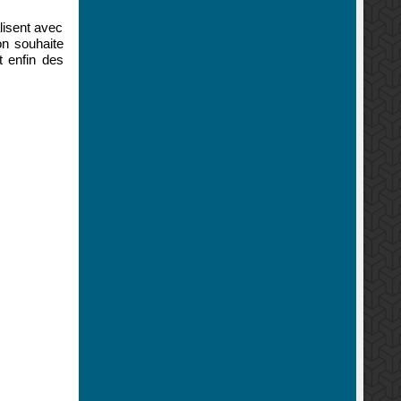
lisent avec
’on souhaite
t enfin des