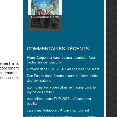
Excavation Earth
COMMENTAIRES RÉCENTS
Rémy Carpentier
dans
Journal d’auteur : Near
l’echo des civilisations
rement à la
 concernant
Grovast
dans
FLIP 2026 : 40 ans c’est bouillant
 de courses
Doc.Fusion
dans
Journal d’auteur : Near l’echo
 connu une
des civilisations
atom
dans
Forbidden Stars réimaginé dans le
mythe de Cthulhu
morlockbob
dans
FLIP 2026 : 40 ans c’est
bouillant
cats
dans
Ratapolis : À bon chat, bon rat