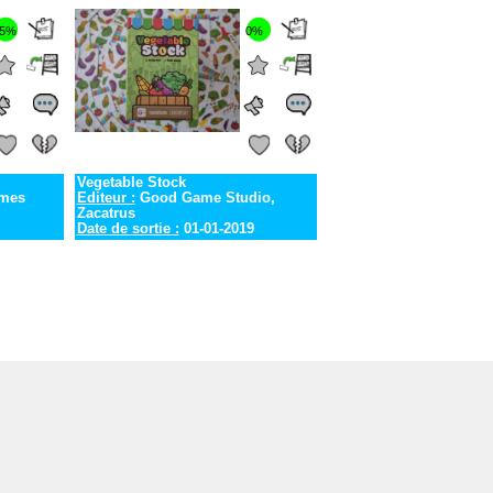
Date de sortie :
01-01-2021
5%
0%
Vegetable Stock
mes
Editeur :
Good Game Studio,
Zacatrus
Date de sortie :
01-01-2019