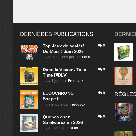
DERNIÈRES PUBLICATIONS
DERNIE
Top Jeux de société
0
Du Mois : Juin 2026
il y a 20 heures
par
Fredovox
Dans le Viseur : Take
0
Time [#DLV]
il y a 1 jour
par
Fredovox
LUDOCHRONO –
0
RÈGLES
Shape It
il y a 2 jours
par
Fredovox
Quebec chez
0
Spielworxx en 2026
il y a 2 jours
par
atom