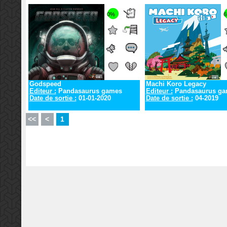
0%
6
Godspeed
Machi Koro Legacy
Editeur :
Pandasaurus games
Editeur :
Pandasaurus ga
Date de sortie :
01-01-2020
Date de sortie :
04-2019
<<
<
1