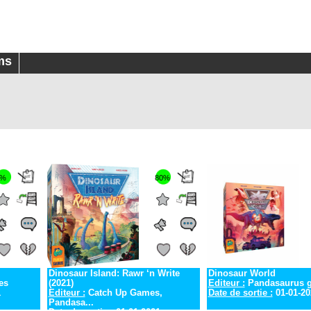
ms
0%
80%
Dinosaur Island: Rawr ‘n Write
Dinosaur World
es
(2021)
Editeur :
Pandasaurus 
1
Editeur :
Catch Up Games,
Date de sortie :
01-01-20
Pandasa...