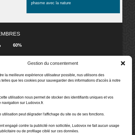
phasme avec la nature
MEMBRES
60%
b
Gestion du consentement
80%
b
 Box -
re la meilleure expérience utilisateur possible, nus utilisons des
 telles que les cookies pour sauvegarder des informations d'accès à notre
80%
b
cette utilisation nous permet de stocker des identifiants uniques et vos
 Box -
 navigation sur Ludovox.fr.
 utilisation peut dégrader l'affichage du site ou de ses fonctions.
70%
b
ent engagé contre la publicité non sollicitée, Ludovox ne fait aucun usage
ublicitaire ou de profilage ciblé sur ces données.