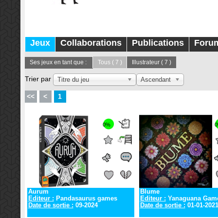
Jeux
Collaborations
Publications
Foru
Ses jeux en tant que :
Tous
( 7 )
Illustrateur
( 7 )
Trier par
Titre du jeu
Ascendant
<<
<
1
0%
Aurum
Blume
Editeur :
Pandasaurus games
Editeur :
Yanaguana Gam
Date de sortie :
09-2024
Date de sortie :
01-01-202