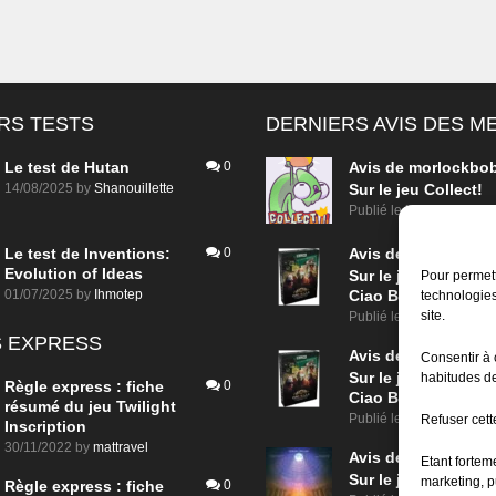
RS TESTS
DERNIERS AVIS DES 
Le test de Hutan
0
Avis de
morlockbo
14/08/2025
by
Shanouillette
Sur le jeu Collect!
Publié le
il y a 2 jours
Le test de Inventions:
0
Avis de
morlockbo
Evolution of Ideas
Sur le jeu Detective
Pour permett
01/07/2025
by
Ihmotep
Ciao Bella
technologies
site.
Publié le
il y a 3 jours
 EXPRESS
Avis de
morlockbo
Consentir à 
Sur le jeu Detective
habitudes de
Règle express : fiche
0
Ciao Bella
résumé du jeu Twilight
Publié le
il y a 3 jours
Refuser cette
Inscription
30/11/2022
by
mattravel
Avis de
morlockbo
Etant fortem
Sur le jeu Aeterna
marketing, p
Règle express : fiche
0