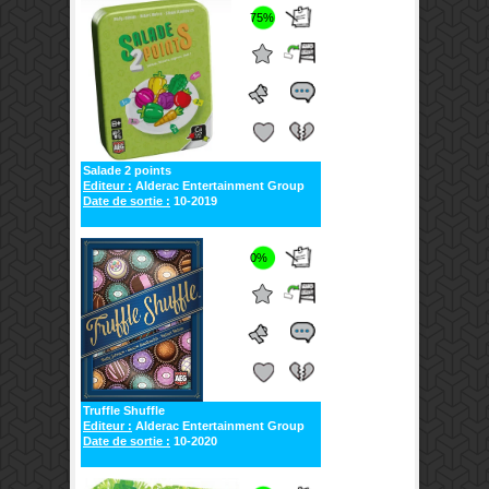
75%
Salade 2 points
Editeur :
Alderac Entertainment Group
Date de sortie :
10-2019
0%
Truffle Shuffle
Editeur :
Alderac Entertainment Group
Date de sortie :
10-2020