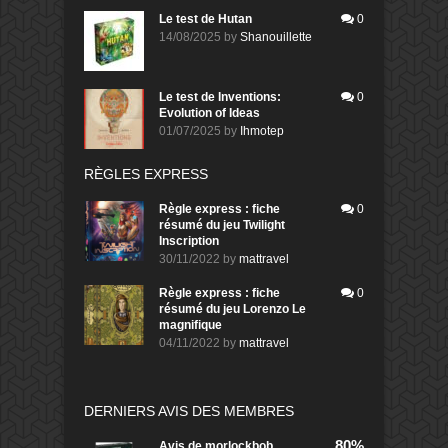
Le test de Hutan
0
14/08/2025
by
Shanouillette
Le test de Inventions:
0
Evolution of Ideas
01/07/2025
by
Ihmotep
RÈGLES EXPRESS
Règle express : fiche
0
résumé du jeu Twilight
Inscription
30/11/2022
by
mattravel
Règle express : fiche
0
résumé du jeu Lorenzo Le
magnifique
04/11/2022
by
mattravel
DERNIERS AVIS DES MEMBRES
80%
Avis de
morlockbob