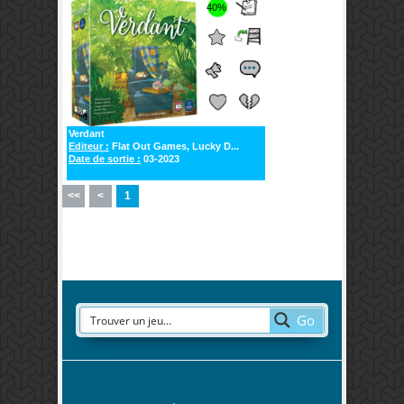
40%
Verdant
Editeur :
Flat Out Games, Lucky D...
Date de sortie :
03-2023
<<
<
1
Go