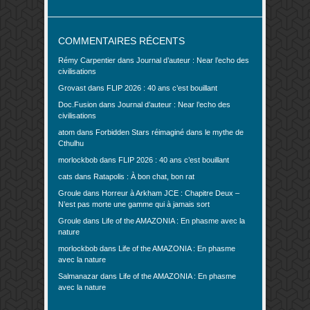
COMMENTAIRES RÉCENTS
Rémy Carpentier
dans
Journal d’auteur : Near l’echo des
civilisations
Grovast
dans
FLIP 2026 : 40 ans c’est bouillant
Doc.Fusion
dans
Journal d’auteur : Near l’echo des
civilisations
atom
dans
Forbidden Stars réimaginé dans le mythe de
Cthulhu
morlockbob
dans
FLIP 2026 : 40 ans c’est bouillant
cats
dans
Ratapolis : À bon chat, bon rat
Groule
dans
Horreur à Arkham JCE : Chapitre Deux –
N’est pas morte une gamme qui à jamais sort
Groule
dans
Life of the AMAZONIA : En phasme avec la
nature
morlockbob
dans
Life of the AMAZONIA : En phasme
avec la nature
Salmanazar
dans
Life of the AMAZONIA : En phasme
avec la nature