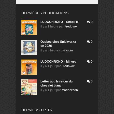
DERNIÈRES PUBLICATIONS
LUDOCHRONO – Shape It
0
il y a 1 heure
par
Fredovox
Quebec chez Spielworxx
0
en 2026
il y a 3 heures
par
atom
LUDOCHRONO – Minero
0
il y a 1 jour
par
Fredovox
Letter up : le retour du
0
chevalet blanc
il y a 1 jour
par
morlockbob
DERNIERS TESTS