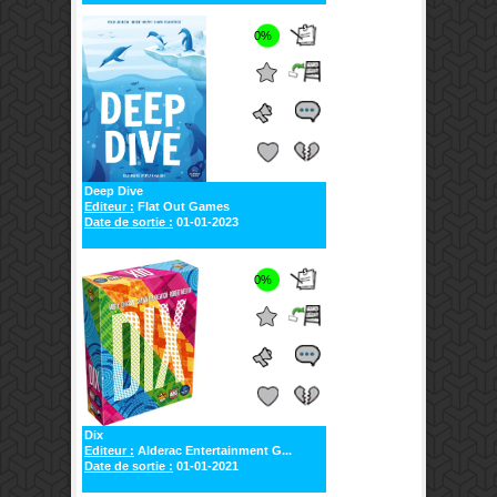
0%
Deep Dive
Editeur :
Flat Out Games
Date de sortie :
01-01-2023
0%
Dix
Editeur :
Alderac Entertainment G...
Date de sortie :
01-01-2021