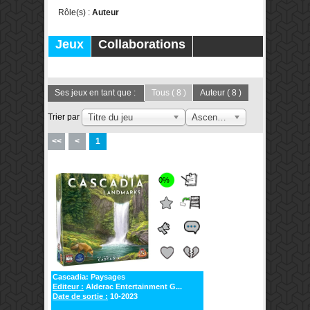
Rôle(s) :
Auteur
Jeux
Collaborations
Publications
Forums
Ses jeux en tant que :
Tous
( 8 )
Auteur
( 8 )
Trier par
Titre du jeu
Ascendant
<<
<
1
0%
Cascadia: Paysages
Editeur :
Alderac Entertainment G...
Date de sortie :
10-2023