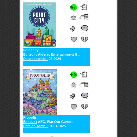
0%
Point city
Editeur :
Alderac Entertainment G...
Date de sortie :
02-2024
44%
Propolis
Editeur :
AEG, Flat Out Games
Date de sortie :
01-01-2025