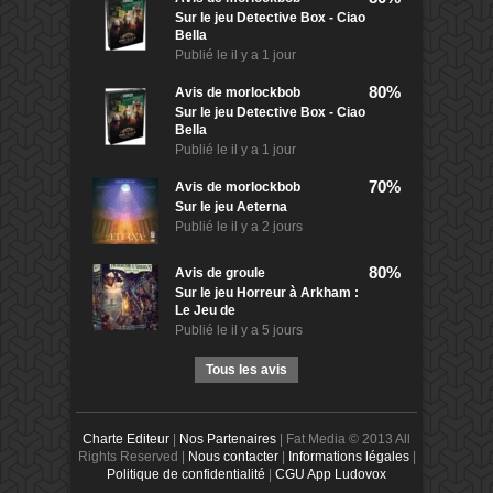
Sur le jeu Detective Box - Ciao
Bella
Publié le
il y a 1 jour
80%
Avis de
morlockbob
Sur le jeu Detective Box - Ciao
Bella
Publié le
il y a 1 jour
70%
Avis de
morlockbob
Sur le jeu Aeterna
Publié le
il y a 2 jours
80%
Avis de
groule
Sur le jeu Horreur à Arkham :
Le Jeu de
Publié le
il y a 5 jours
Tous les avis
Charte Editeur
|
Nos Partenaires
| Fat Media © 2013 All
Rights Reserved |
Nous contacter
|
Informations légales
|
Politique de confidentialité
|
CGU App Ludovox