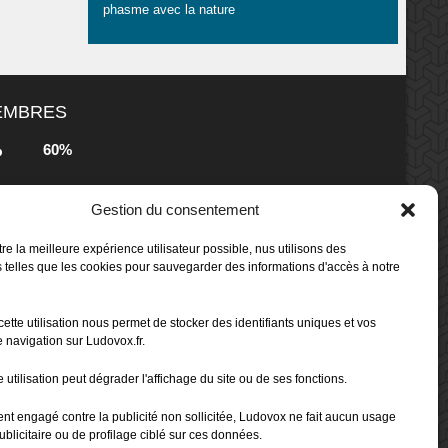
phasme avec la nature
MEMBRES
60%
b
s
Gestion du consentement
80%
b
 Box -
re la meilleure expérience utilisateur possible, nus utilisons des
 telles que les cookies pour sauvegarder des informations d'accès à notre
80%
b
cette utilisation nous permet de stocker des identifiants uniques et vos
 Box -
 navigation sur Ludovox.fr.
 utilisation peut dégrader l'affichage du site ou de ses fonctions.
70%
b
ent engagé contre la publicité non sollicitée, Ludovox ne fait aucun usage
ublicitaire ou de profilage ciblé sur ces données.