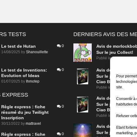
RS TESTS
DERNIERS AVIS DES 
Le test de Hutan
0
Avis de
morlockbo
14/08/2025
by
Shanouillette
Sur le jeu Collect!
Publié le
il y a 20 heure
Le test de Inventions:
0
Avis de
morlockbo
Evolution of Ideas
Sur le jeu Detective
Pour permett
01/07/2025
by
Ihmotep
Ciao Bella
technologies
site.
Publié le
il y a 2 jours
 EXPRESS
Avis de
morlockbo
Consentir à 
Sur le jeu Detective
habitudes de
Règle express : fiche
0
Ciao Bella
résumé du jeu Twilight
Publié le
il y a 2 jours
Refuser cette
Inscription
30/11/2022
by
mattravel
Avis de
morlockbo
Etant fortem
Sur le jeu Aeterna
marketing, p
Règle express : fiche
0