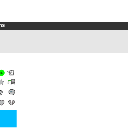
ms
0%