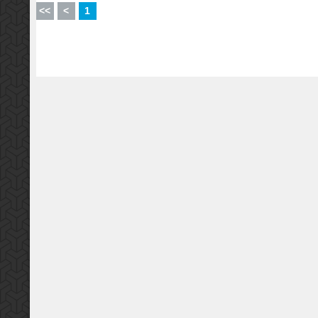
<<
<
1