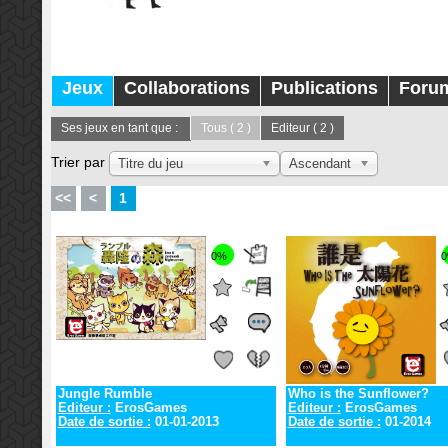
Jeux
Collaborations
Publications
Foru
Ses jeux en tant que :
Tous
( 2 )
Editeur
( 2 )
Trier par
Titre du jeu
Ascendant
<<
<
1
0%
Jungle Rumble
Who is the Sunflower?
Editeur :
ErosGames
Editeur :
ErosGames
Date de sortie :
01-01-2013
Date de sortie :
01-2014