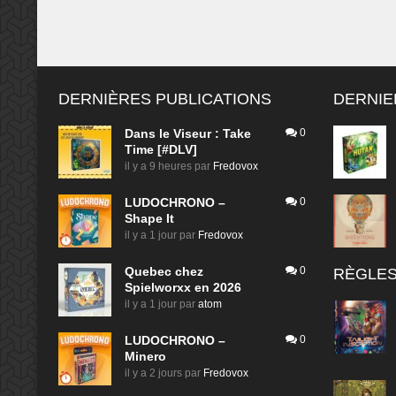
DERNIÈRES PUBLICATIONS
DERNIE
Dans le Viseur : Take
0
Time [#DLV]
il y a 9 heures
par
Fredovox
LUDOCHRONO –
0
Shape It
il y a 1 jour
par
Fredovox
Quebec chez
0
RÈGLES
Spielworxx en 2026
il y a 1 jour
par
atom
LUDOCHRONO –
0
Minero
il y a 2 jours
par
Fredovox