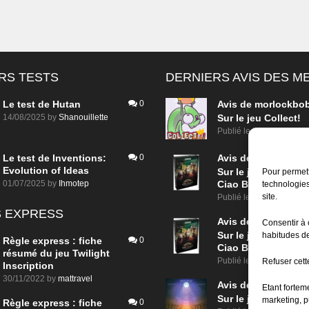
RS TESTS
DERNIERS AVIS DES 
Le test de Hutan
0
Avis de
morlockbo
14/08/2025
by
Shanouillette
Sur le jeu Collect!
Publié le
il y a 16 heure
Le test de Inventions:
0
Avis de
morlockbo
Evolution of Ideas
Sur le jeu Detective
Pour permett
01/07/2025
by
Ihmotep
Ciao Bella
technologies
site.
Publié le
il y a 2 jours
 EXPRESS
Avis de
morlockbo
Consentir à 
Sur le jeu Detective
habitudes de
Règle express : fiche
0
Ciao Bella
résumé du jeu Twilight
Publié le
il y a 2 jours
Refuser cette
Inscription
30/11/2022
by
mattravel
Avis de
morlockbo
Etant fortem
Sur le jeu Aeterna
marketing, p
Règle express : fiche
0