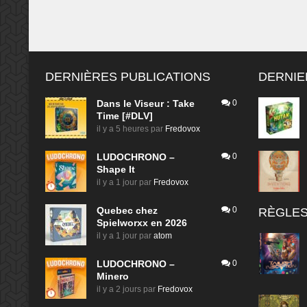
DERNIÈRES PUBLICATIONS
DERNIE
Dans le Viseur : Take
0
Time [#DLV]
il y a 5 heures
par
Fredovox
LUDOCHRONO –
0
Shape It
il y a 1 jour
par
Fredovox
Quebec chez
0
RÈGLES
Spielworxx en 2026
il y a 1 jour
par
atom
LUDOCHRONO –
0
Minero
il y a 2 jours
par
Fredovox