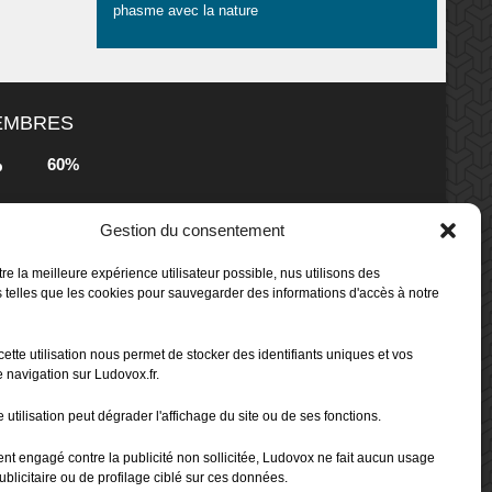
phasme avec la nature
MEMBRES
60%
b
s
Gestion du consentement
80%
b
 Box -
re la meilleure expérience utilisateur possible, nus utilisons des
 telles que les cookies pour sauvegarder des informations d'accès à notre
80%
b
cette utilisation nous permet de stocker des identifiants uniques et vos
 Box -
 navigation sur Ludovox.fr.
 utilisation peut dégrader l'affichage du site ou de ses fonctions.
70%
b
ent engagé contre la publicité non sollicitée, Ludovox ne fait aucun usage
ublicitaire ou de profilage ciblé sur ces données.