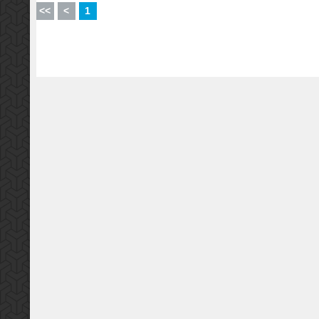
<<
<
1