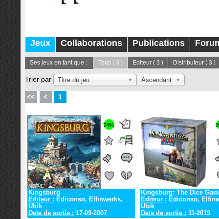
Jeux
Collaborations
Publications
Foru
Ses jeux en tant que :
Tous
( 3 )
Editeur
( 3 )
Distributeur
( 3 )
Trier par
Titre du jeu
Ascendant
<<
<
1
74%
Kingsburg
Kingsburg: The Dice Gam
Editeur :
Ediconso, Elfinwerks,
Editeur :
Ediconso, Elfinw
Ubik
Ubik
Date de sortie :
17-09-2007
Date de sortie :
11-2019