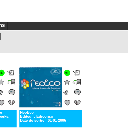
ms
0%
0%
e
NeoEco
erks,
Editeur :
Ediconso
Date de sortie :
01-01-2006