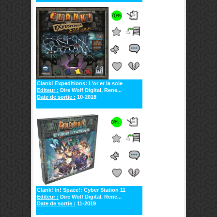
70%
Clank! Expeditions: L’or et la soie
Editeur :
Dire Wolf Digital, Rene...
Date de sortie :
10-2018
0%
Clank! In! Space!: Cyber Station 11
Editeur :
Dire Wolf Digital, Rene...
Date de sortie :
11-2019