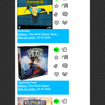
Invincible
Editeur :
Dire Wolf Digital, Skyb...
Date de sortie :
01-01-2024
0%
Lightning Train
Editeur :
Dire Wolf Digital
Date de sortie :
01-01-2025
0%