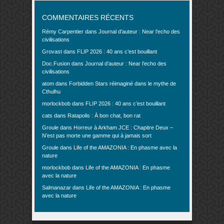
COMMENTAIRES RÉCENTS
Rémy Carpentier
dans
Journal d’auteur : Near l’echo des
civilisations
Grovast
dans
FLIP 2026 : 40 ans c’est bouillant
Doc.Fusion
dans
Journal d’auteur : Near l’echo des
civilisations
atom
dans
Forbidden Stars réimaginé dans le mythe de
Cthulhu
morlockbob
dans
FLIP 2026 : 40 ans c’est bouillant
cats
dans
Ratapolis : À bon chat, bon rat
Groule
dans
Horreur à Arkham JCE : Chapitre Deux –
N’est pas morte une gamme qui à jamais sort
Groule
dans
Life of the AMAZONIA : En phasme avec la
nature
morlockbob
dans
Life of the AMAZONIA : En phasme
avec la nature
Salmanazar
dans
Life of the AMAZONIA : En phasme
avec la nature