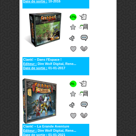
Date de sortie :
10-2016
67%
Clank! – Dans l’Espace !
Editeur :
Dire Wolf Digital, Rene...
Date de sortie :
01-01-2017
0%
Clank! – La Grande Aventure
Editeur :
Dire Wolf Digital, Rene...
Date de sortie :
01-01-2021