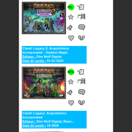
0%
Clank! Legacy 2: Acquisitions
Incorporated – Darkest Magic
Editeur :
Dire Wolf Digital
Date de sortie :
01-01-2024
80%
Clank! Legacy: Acquisitions
Incorporated
Editeur :
Dire Wolf Digital, Rene...
Date de sortie :
10-2019