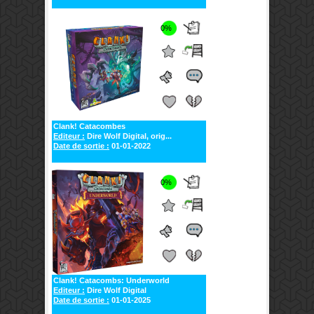
0%
Clank! Catacombes
Editeur :
Dire Wolf Digital, orig...
Date de sortie :
01-01-2022
0%
Clank! Catacombs: Underworld
Editeur :
Dire Wolf Digital
Date de sortie :
01-01-2025