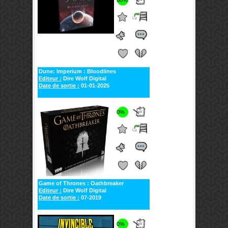
60%
Dune: Imperium : Bloodlines
Editeur :
Dire Wolf Digital
Date de sortie :
01-01-2025
0%
Game of Thrones : Oathbreaker
Editeur :
Dire Wolf Digital
Date de sortie :
07-2019
0%