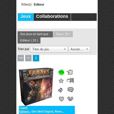
Rôle(s) :
Editeur
Jeux
Collaborations
Publications
Forums
Ses jeux en tant que :
Tous
( 20 )
Editeur
( 20 )
Trier par
Titre du jeu
Ascendant
<<
<
1
77%
Clank!
Editeur :
Dire Wolf Digital, Rene...