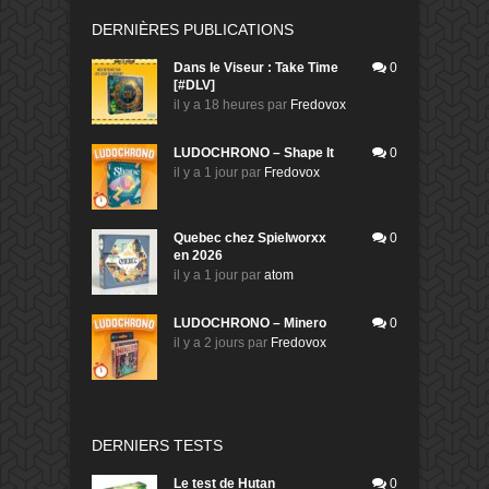
DERNIÈRES PUBLICATIONS
Dans le Viseur : Take Time
0
[#DLV]
il y a 18 heures
par
Fredovox
LUDOCHRONO – Shape It
0
il y a 1 jour
par
Fredovox
Quebec chez Spielworxx
0
en 2026
il y a 1 jour
par
atom
LUDOCHRONO – Minero
0
il y a 2 jours
par
Fredovox
DERNIERS TESTS
Le test de Hutan
0