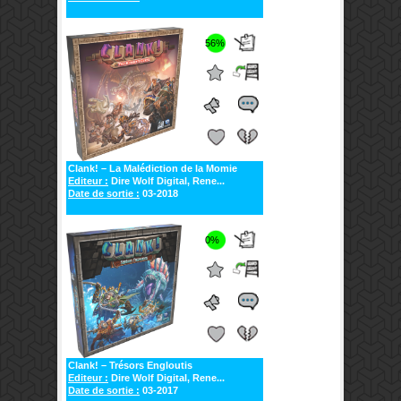
56%
Clank! – La Malédiction de la Momie
Editeur :
Dire Wolf Digital, Rene...
Date de sortie :
03-2018
0%
Clank! – Trésors Engloutis
Editeur :
Dire Wolf Digital, Rene...
Date de sortie :
03-2017