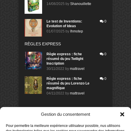
14/08/2025
by
Shanouillette
Le test de Inventions:
0
Evolution of Ideas
01/07/2025
by
Ihmotep
RÈGLES EXPRESS
Règle express : fiche
0
résumé du jeu Twilight
Inscription
30/11/2022
by
mattravel
Règle express : fiche
0
résumé du jeu Lorenzo Le
magnifique
04/11/2022
by
mattravel
DERNIERS AVIS DES MEMBRES
Gestion du consentement
60%
Avis de
morlockbob
Pour permettre la meilleure expérience utilisateur possible, nus utilisons
Sur le jeu Collect!