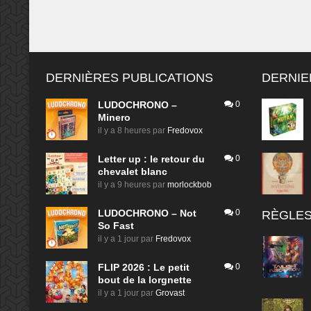
DERNIÈRES PUBLICATIONS
DERNIE
LUDOCHRONO –
0
Minero
il y a 8 heures
par
Fredovox
Letter up : le retour du
0
chevalet blanc
il y a 9 heures
par
morlockbob
LUDOCHRONO – Not
0
RÈGLES
So Fast
il y a 1 jour
par
Fredovox
FLIP 2026 : Le petit
0
bout de la lorgnette
il y a 1 jour
par
Grovast