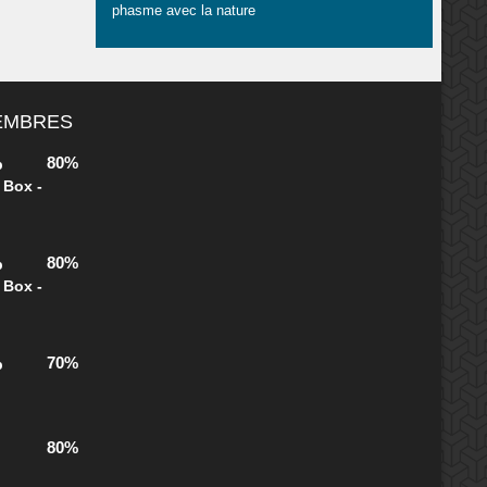
phasme avec la nature
MEMBRES
80%
b
 Box -
80%
b
 Box -
70%
b
80%