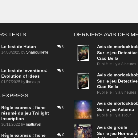
RS TESTS
DERNIERS AVIS DES 
Le test de Hutan
0
Avis de
morlockbo
14/08/2025
by
Shanouillette
Sur le jeu Detective
Ciao Bella
Publié le
il y a 8 heures
Le test de Inventions:
0
Avis de
morlockbo
Evolution of Ideas
Sur le jeu Detective
01/07/2025
by
Ihmotep
Ciao Bella
Publié le
il y a 8 heures
 EXPRESS
Avis de
morlockbo
Règle express : fiche
0
Sur le jeu Aeterna
résumé du jeu Twilight
Publié le
il y a 1 jour
Inscription
30/11/2022
by
mattravel
Avis de
groule
Sur le jeu Horreur à
Règle express : fiche
0