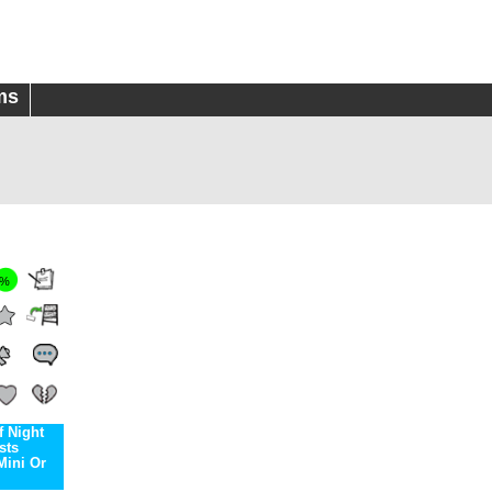
ms
0%
 Night
sts
ini Or