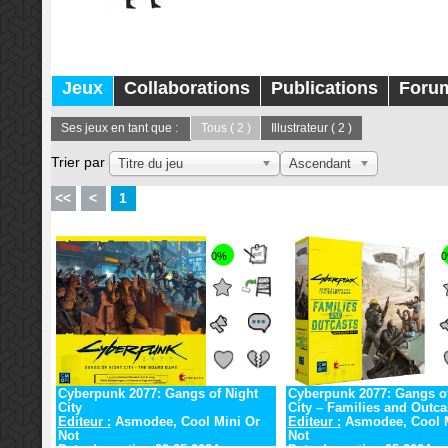
Jeux
Collaborations
Publications
Foru
Ses jeux en tant que :
Tous
( 2 )
Illustrateur
( 2 )
Trier par
Titre du jeu
Ascendant
<<
<
1
0%
Cyberpunk 2077: Gangs of Night
Cyberpunk 2077: Gangs of
City
City – Families and Outca
Editeur :
Asmodee, Cool Mini Or
Editeur :
Asmodee, Cool M
Not
Not