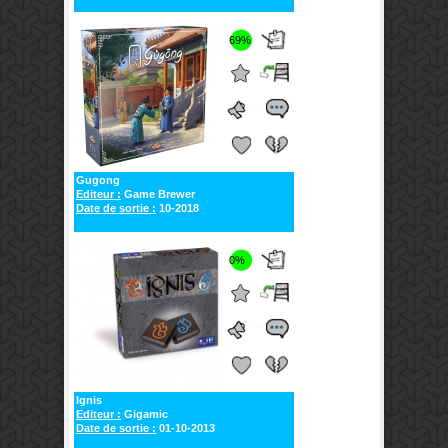
69%
Gugong
Editeur :
Game Brewer
Date de sortie :
10-2018
0%
Ignis
Editeur :
Gigamic
Date de sortie :
01-10-2013