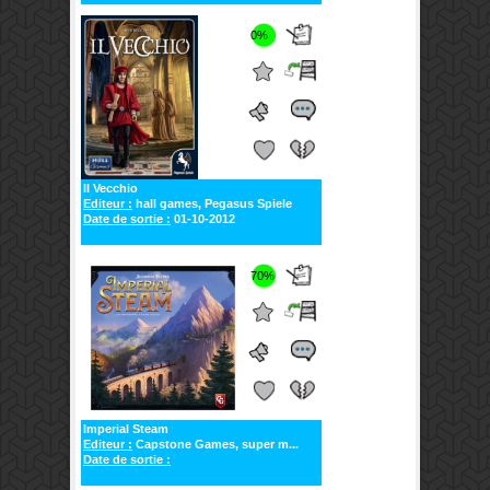
0%
Il Vecchio
Editeur :
hall games, Pegasus Spiele
Date de sortie :
01-10-2012
70%
Imperial Steam
Editeur :
Capstone Games, super m...
Date de sortie :