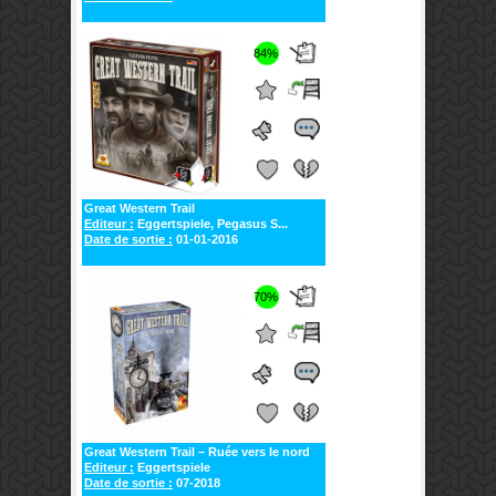
84%
Great Western Trail
Editeur :
Eggertspiele, Pegasus S...
Date de sortie :
01-01-2016
70%
Great Western Trail – Ruée vers le nord
Editeur :
Eggertspiele
Date de sortie :
07-2018