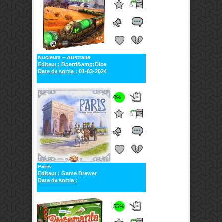
Nucleum – Australie
Editeur :
Board&amp;Dice
Date de sortie :
01-03-2024
0%
Paris
Editeur :
Game Brewer
Date de sortie :
55%