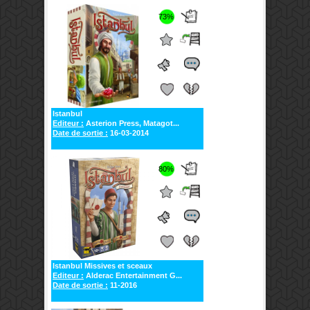
73%
Istanbul
Editeur :
Asterion Press, Matagot...
Date de sortie :
16-03-2014
80%
Istanbul Missives et sceaux
Editeur :
Alderac Entertainment G...
Date de sortie :
11-2016