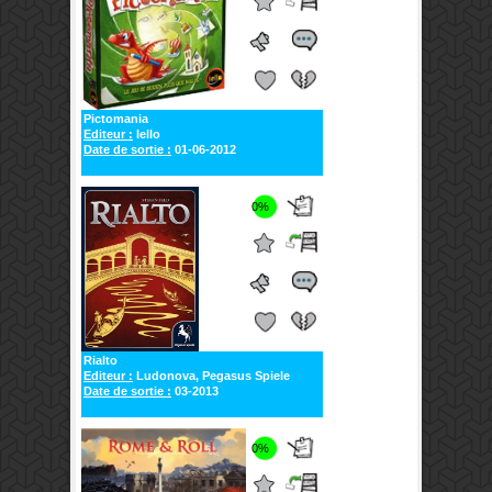
Pictomania
Editeur :
Iello
Date de sortie :
01-06-2012
0%
Rialto
Editeur :
Ludonova, Pegasus Spiele
Date de sortie :
03-2013
0%