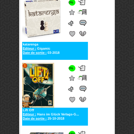
0%
katarenga
Editeur :
Gigamic
Date de sortie :
03-2018
0%
Lift Off
Editeur :
Hans im Glück Verlags-G...
Date de sortie :
25-10-2018