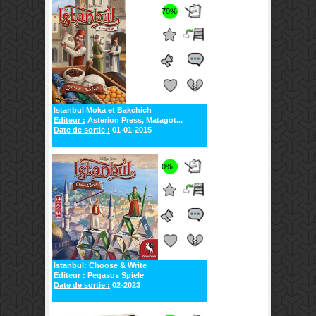
70%
Istanbul Moka et Bakchich
Editeur :
Asterion Press, Matagot...
Date de sortie :
01-01-2015
0%
Istanbul: Choose & Write
Editeur :
Pegasus Spiele
Date de sortie :
02-2023