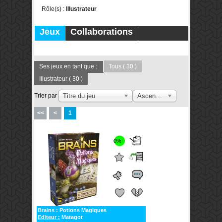
Rôle(s) :
Illustrateur
Jeux
Collaborations
Publications
Forums
Ses jeux en tant que :
Tous
( 30 )
Illustrateur
( 30 )
Trier par
Titre du jeu
Ascendant
<<
<
1
0%
Brains : Potions Magiques
Editeur :
Matagot