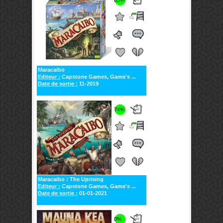
83%
Maracaibo
Editeur :
Capstone Games, Game's ...
Date de sortie :
11-2019
74%
Maracaibo : The Uprising
Editeur :
Capstone Games, Game's ...
Date de sortie :
01-01-2021
0%