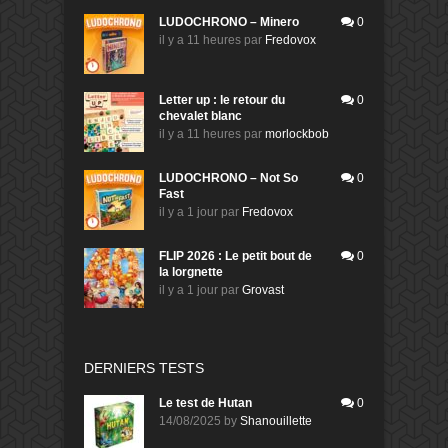
LUDOCHRONO – Minero
0
il y a 11 heures
par
Fredovox
Letter up : le retour du
0
chevalet blanc
il y a 11 heures
par
morlockbob
LUDOCHRONO – Not So
0
Fast
il y a 1 jour
par
Fredovox
FLIP 2026 : Le petit bout de
0
la lorgnette
il y a 1 jour
par
Grovast
DERNIERS TESTS
Le test de Hutan
0
14/08/2025
by
Shanouillette