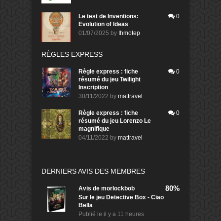
Le test de Inventions:
0
Evolution of Ideas
01/07/2025
by
Ihmotep
RÈGLES EXPRESS
Règle express : fiche
0
résumé du jeu Twilight
Inscription
30/11/2022
by
mattravel
Règle express : fiche
0
résumé du jeu Lorenzo Le
magnifique
04/11/2022
by
mattravel
DERNIERS AVIS DES MEMBRES
80%
Avis de
morlockbob
Sur le jeu Detective Box - Ciao
Bella
Publié le
il y a 11 heures