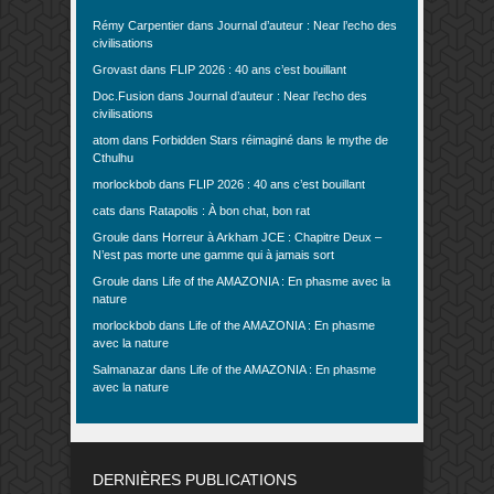
Rémy Carpentier
dans
Journal d’auteur : Near l’echo des
civilisations
Grovast
dans
FLIP 2026 : 40 ans c’est bouillant
Doc.Fusion
dans
Journal d’auteur : Near l’echo des
civilisations
atom
dans
Forbidden Stars réimaginé dans le mythe de
Cthulhu
morlockbob
dans
FLIP 2026 : 40 ans c’est bouillant
cats
dans
Ratapolis : À bon chat, bon rat
Groule
dans
Horreur à Arkham JCE : Chapitre Deux –
N’est pas morte une gamme qui à jamais sort
Groule
dans
Life of the AMAZONIA : En phasme avec la
nature
morlockbob
dans
Life of the AMAZONIA : En phasme
avec la nature
Salmanazar
dans
Life of the AMAZONIA : En phasme
avec la nature
DERNIÈRES PUBLICATIONS