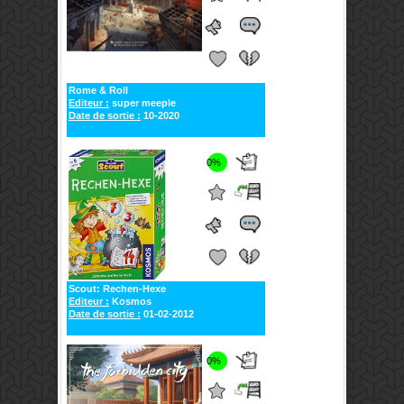
Rome & Roll
Editeur :
super meeple
Date de sortie :
10-2020
0%
Scout: Rechen-Hexe
Editeur :
Kosmos
Date de sortie :
01-02-2012
0%