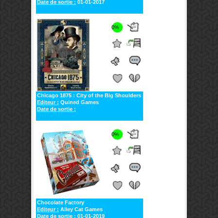
Date de sortie :
01-01-2017
0%
Chicago 1875 : City of the Big Shoulders
Editeur :
Quined Games
Date de sortie :
0%
Chocolate Factory
Editeur :
Alley Cat Games
Date de sortie :
01-01-2019