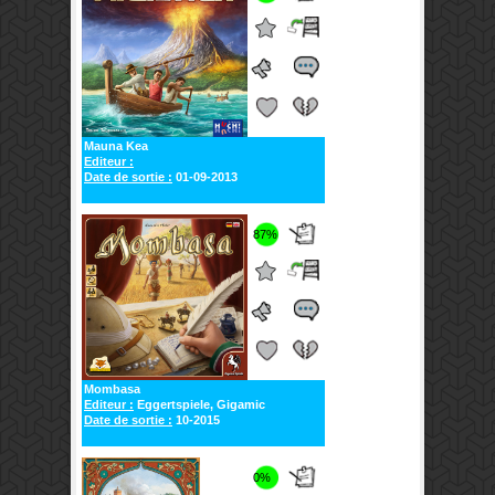
Mauna Kea
Editeur :
Date de sortie :
01-09-2013
87%
Mombasa
Editeur :
Eggertspiele, Gigamic
Date de sortie :
10-2015
0%