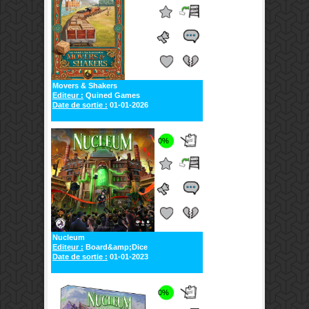
Movers & Shakers
Editeur :
Quined Games
Date de sortie :
01-01-2026
0%
Nucleum
Editeur :
Board&amp;Dice
Date de sortie :
01-01-2023
0%