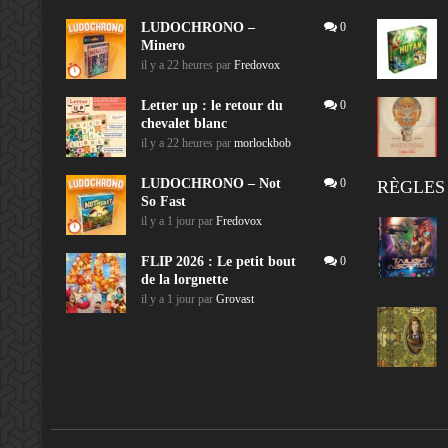
LUDOCHRONO –
0
Minero
il y a 22 heures
par
Fredovox
Letter up : le retour du
0
chevalet blanc
il y a 22 heures
par
morlockbob
LUDOCHRONO – Not
0
RÈGLES
So Fast
il y a 1 jour
par
Fredovox
FLIP 2026 : Le petit bout
0
de la lorgnette
il y a 1 jour
par
Grovast