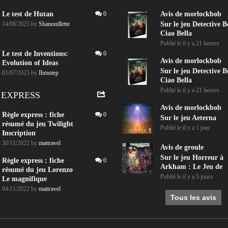
Le test de Hutan
0
Avis de
morlockbob
14/08/2025
by
Shanouillette
Sur le jeu Detective B
Ciao Bella
Publié le
il y a 21 heures
Le test de Inventions:
0
Avis de
morlockbob
Evolution of Ideas
Sur le jeu Detective B
01/07/2025
by
Ihmotep
Ciao Bella
Publié le
il y a 21 heures
 EXPRESS
Avis de
morlockbob
Règle express : fiche
0
Sur le jeu Aeterna
résumé du jeu Twilight
Publié le
il y a 1 jour
Inscription
30/11/2022
by
mattravel
Avis de
groule
Sur le jeu Horreur à
Règle express : fiche
0
Arkham : Le Jeu de
résumé du jeu Lorenzo
Publié le
il y a 5 jours
Le magnifique
04/11/2022
by
mattravel
Tous les avis