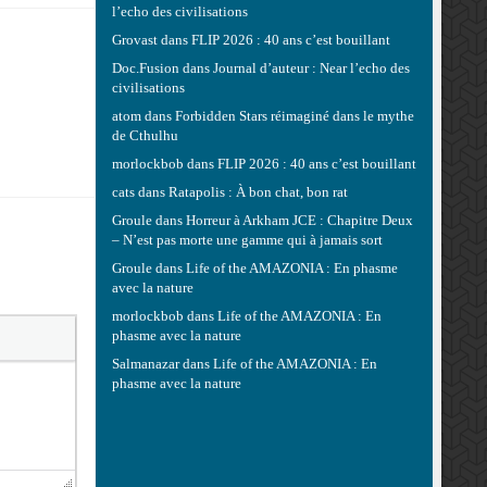
l’echo des civilisations
Grovast
dans
FLIP 2026 : 40 ans c’est bouillant
Doc.Fusion
dans
Journal d’auteur : Near l’echo des
civilisations
atom
dans
Forbidden Stars réimaginé dans le mythe
de Cthulhu
morlockbob
dans
FLIP 2026 : 40 ans c’est bouillant
cats
dans
Ratapolis : À bon chat, bon rat
Groule
dans
Horreur à Arkham JCE : Chapitre Deux
– N’est pas morte une gamme qui à jamais sort
Groule
dans
Life of the AMAZONIA : En phasme
avec la nature
morlockbob
dans
Life of the AMAZONIA : En
phasme avec la nature
Salmanazar
dans
Life of the AMAZONIA : En
phasme avec la nature