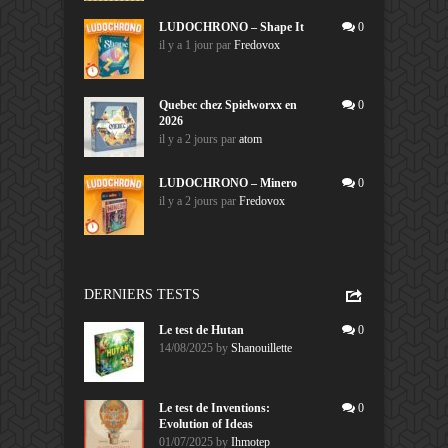
LUDOCHRONO – Shape It
0
il y a 1 jour
par
Fredovox
Quebec chez Spielworxx en
0
2026
il y a 2 jours
par
atom
LUDOCHRONO – Minero
0
il y a 2 jours
par
Fredovox
DERNIERS TESTS
Le test de Hutan
0
14/08/2025
by
Shanouillette
Le test de Inventions:
0
Evolution of Ideas
01/07/2025
by
Ihmotep