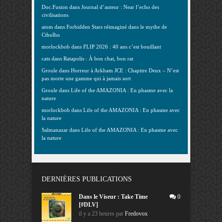
Doc.Fusion
dans
Journal d’auteur : Near l’echo des
civilisations
atom
dans
Forbidden Stars réimaginé dans le mythe de
Cthulhu
morlockbob
dans
FLIP 2026 : 40 ans c’est bouillant
cats
dans
Ratapolis : À bon chat, bon rat
Groule
dans
Horreur à Arkham JCE : Chapitre Deux – N’est
pas morte une gamme qui à jamais sort
Groule
dans
Life of the AMAZONIA : En phasme avec la
nature
morlockbob
dans
Life of the AMAZONIA : En phasme avec
la nature
Salmanazar
dans
Life of the AMAZONIA : En phasme avec
la nature
DERNIÈRES PUBLICATIONS
Dans le Viseur : Take Time
0
[#DLV]
il y a 23 heures
par
Fredovox