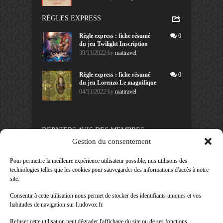
RÈGLES EXPRESS
Règle express : fiche résumé
0
du jeu Twilight Inscription
30/11/2022
by
mattravel
Règle express : fiche résumé
0
du jeu Lorenzo Le magnifique
04/11/2022
by
mattravel
DERNIERS AVIS DES MEMBRES
Gestion du consentement
60%
Avis de
morlockbob
Sur le jeu Collect!
Pour permettre la meilleure expérience utilisateur possible, nus utilisons des
Publié le
il y a 1 jour
technologies telles que les cookies pour sauvegarder des informations d'accès à notre
site.
80%
Avis de
morlockbob
Consentir à cette utilisation nous permet de stocker des identifiants uniques et vos
Sur le jeu Detective Box - Ciao
Bella
habitudes de navigation sur Ludovox.fr.
Publié le
il y a 2 jours
Refuser cette utilisation peut dégrader l'affichage du site ou de ses fonctions.