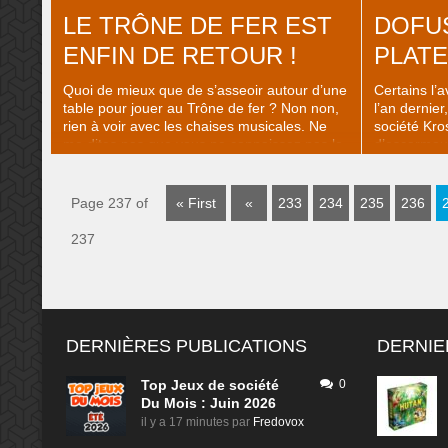
LE TRÔNE DE FER EST
DOFU
ENFIN DE RETOUR !
PLAT
Quoi de mieux que de s’asseoir autour d’une
Certains l’
table pour jouer au Trône de fer ? Non non,
l’an dernier,
rien à voir avec les chaises musicales. Ne
société Kro
me dites pas que vous ne connaissez pas le
d’escarmou
Trône de fer ! Bon, alors, si vous avez plus
avec du jol
de 18 ans et que vous aimez la fantasy,
des grosses
commandez-vous […]
objectif : 
Page 237 of
« First
«
233
234
235
236
gloire) à vo
237
DERNIÈRES PUBLICATIONS
DERNIE
Top Jeux de société
0
Du Mois : Juin 2026
il y a 17 minutes
par
Fredovox