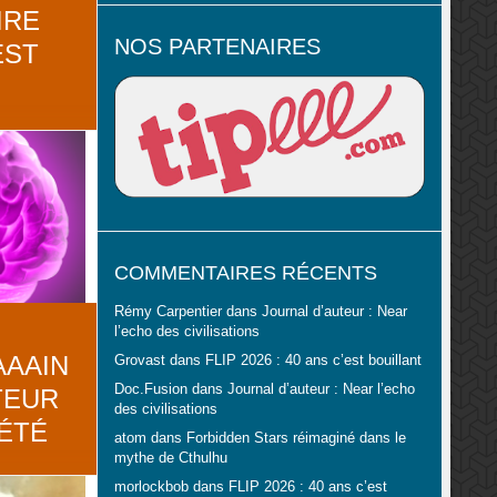
IRE
NOS PARTENAIRES
EST
pprécié
peuvent se
 de petits
s boutiques
ue Monsieur
ouveaux
eaux sorts,
uriers
COMMENTAIRES RÉCENTS
Rémy Carpentier
dans
Journal d’auteur : Near
l’echo des civilisations
AAAIN
Grovast
dans
FLIP 2026 : 40 ans c’est bouillant
Doc.Fusion
dans
Journal d’auteur : Near l’echo
TEUR
des civilisations
IÉTÉ
atom
dans
Forbidden Stars réimaginé dans le
mythe de Cthulhu
morlockbob
dans
FLIP 2026 : 40 ans c’est