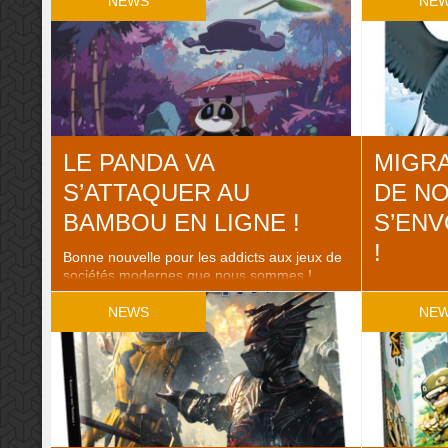
NEWS
NE
familial qu’on ne présente plus. Enfin, ça
shonen ma
dépend à qui. Mais d’ici quelques années, il
voyons ! Un
aura remplacé le Monopoly dans les
de jeunes g
placards des familles […]
LE PANDA VA
MIGRA
S’ATTAQUER AU
DE NO
BAMBOU EN LIGNE !
S’ENV
!
Bonne nouvelle pour les addicts aux jeux de
sociétés modernes que nous sommes !
C’est sur l
Parce que parfois, on est tellement accros,
pourrez déc
qu’on voudrait jouer tout le temps. Même
NEWS
NE
Opla et ren
quand on est n’est pas en société. C’est la
sympathique
que le jeu en ligne intervient. Board Game
sortira pou
Arena propose 27 jeux en temps réel, et
jeu avec d
permet à […]
coin… Non ?
que le Mons