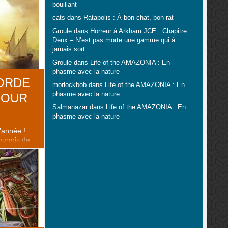
 réussite à
bouillant
ple Brain,
cats
dans
Ratapolis : À bon chat, bon rat
rveau de
en n’est pas
Groule
dans
Horreur à Arkham JCE : Chapitre
 milieu,
Deux – N’est pas morte une gamme qui à
magazines
jamais sort
t aussi chez
Groule
dans
Life of the AMAZONIA : En
phasme avec la nature
ORDE
morlockbob
dans
Life of the AMAZONIA : En
phasme avec la nature
POUR
Salmanazar
dans
Life of the AMAZONIA : En
phasme avec la nature
’année !
ourmis de
oilà qui
-édition d’un
ma (le nom
n 97). Vous