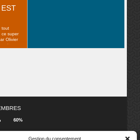
 EST
 tout
, ce super
r Olivier
eux de
ion
ec bonheur
 à Wiz-War!
ent car ce
MEMBRES
60%
b
Gestion du consentement