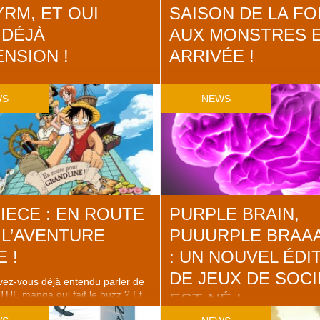
RM, ET OUI
SAISON DE LA FO
 DÉJÀ
AUX MONSTRES 
ENSION !
ARRIVÉE !
i quand ? En novembre ? Après
Tous celles et ceux qui avaient a
poireauter toute la communauté de
Dungeon Lords (et ils pullulent) 
WS
NEWS
t de longs mois et là, pouf, coup
réjouir ! Sa 1ere extension, pleine
ous avons le jeu et son
extension
monstres ingérables, a envahi le
a pas s’en plaindre. On aime ça
! Yeeepeee ! Oui, et apprenez q
xtensions. Oh oui. D’autant que
Chvatil a été plutôt généreux. N
…
monstres, nouveaux pièges, nouv
nouvelles pièces, nouvelles avent
(avec notamment un barde […]
IECE : EN ROUTE
PURPLE BRAIN,
L’AVENTURE
PUUURPLE BRAA
 !
: UN NOUVEL ÉDI
DE JEUX DE SOC
vez-vous déjà entendu parler de
THE manga qui fait le buzz ? Et
EST NÉ !
maintenant, c’est fait. Vous êtes
 ? Bien. One piece est donc un