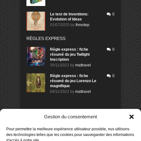
Le test de Inventions:
0
Evolution of Ideas
01/07/2025
by
Ihmotep
RÈGLES EXPRESS
Règle express : fiche
0
résumé du jeu Twilight
Inscription
30/11/2022
by
mattravel
Règle express : fiche
0
résumé du jeu Lorenzo Le
magnifique
04/11/2022
by
mattravel
DERNIERS AVIS DES MEMBRES
Gestion du consentement
80%
Avis de
morlockbob
Pour permettre la meilleure expérience utilisateur possible, nus utilisons
Sur le jeu Detective Box - Ciao
des technologies telles que les cookies pour sauvegarder des informations
Bella
d'accès à notre site.
Publié le
il y a 1 jour