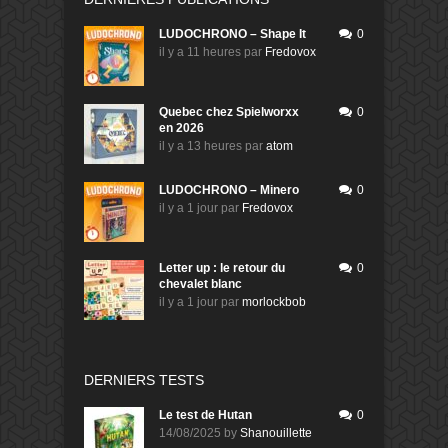
LUDOCHRONO – Shape It
0
il y a 11 heures
par
Fredovox
Quebec chez Spielworxx
0
en 2026
il y a 13 heures
par
atom
LUDOCHRONO – Minero
0
il y a 1 jour
par
Fredovox
Letter up : le retour du
0
chevalet blanc
il y a 1 jour
par
morlockbob
DERNIERS TESTS
Le test de Hutan
0
14/08/2025
by
Shanouillette