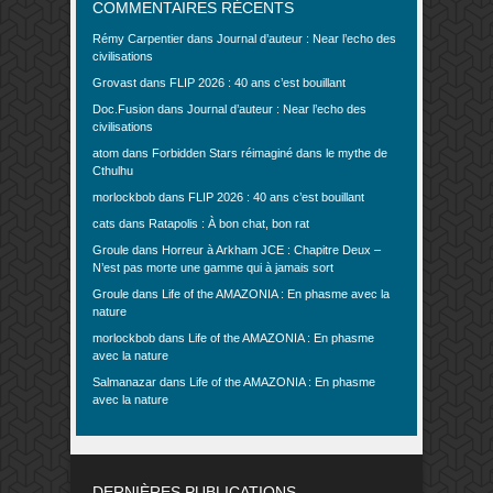
COMMENTAIRES RÉCENTS
Rémy Carpentier
dans
Journal d’auteur : Near l’echo des
civilisations
Grovast
dans
FLIP 2026 : 40 ans c’est bouillant
Doc.Fusion
dans
Journal d’auteur : Near l’echo des
civilisations
atom
dans
Forbidden Stars réimaginé dans le mythe de
Cthulhu
morlockbob
dans
FLIP 2026 : 40 ans c’est bouillant
cats
dans
Ratapolis : À bon chat, bon rat
Groule
dans
Horreur à Arkham JCE : Chapitre Deux –
N’est pas morte une gamme qui à jamais sort
Groule
dans
Life of the AMAZONIA : En phasme avec la
nature
morlockbob
dans
Life of the AMAZONIA : En phasme
avec la nature
Salmanazar
dans
Life of the AMAZONIA : En phasme
avec la nature
DERNIÈRES PUBLICATIONS