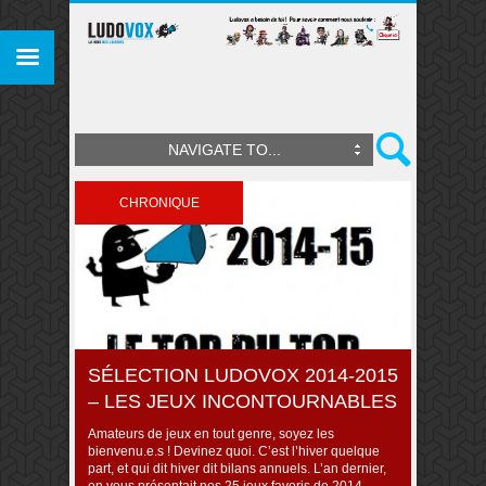
NAVIGATE TO...
CHRONIQUE
SÉLECTION LUDOVOX 2014-2015
– LES JEUX INCONTOURNABLES
Amateurs de jeux en tout genre, soyez les
bienvenu.e.s ! Devinez quoi. C’est l’hiver quelque
part, et qui dit hiver dit bilans annuels. L’an dernier,