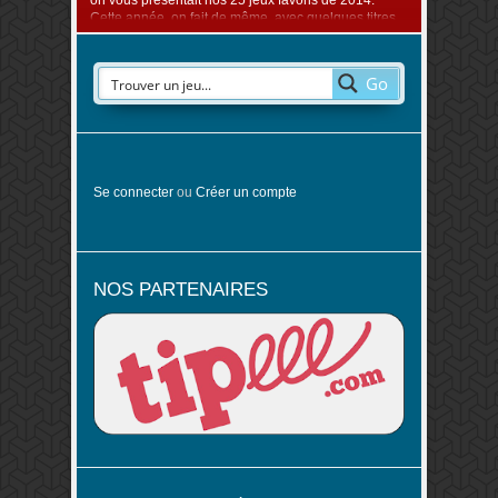
on vous présentait nos 25 jeux favoris de 2014.
Cette année, on fait de même, avec quelques titres
de plus. Parce que dans le millier de sorties qui a
paru ..
Go
Se connecter
ou
Créer un compte
NOS PARTENAIRES