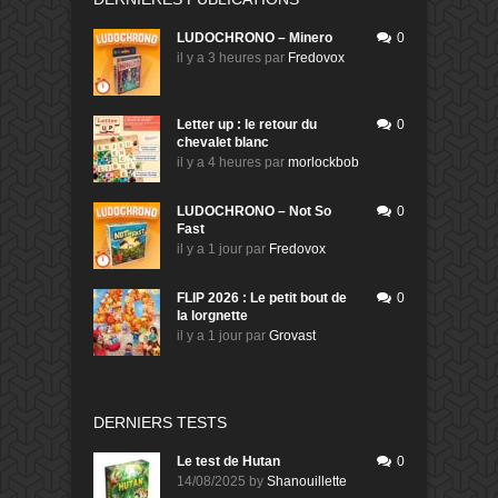
LUDOCHRONO – Minero
0
il y a 3 heures
par
Fredovox
Letter up : le retour du
0
chevalet blanc
il y a 4 heures
par
morlockbob
LUDOCHRONO – Not So
0
Fast
il y a 1 jour
par
Fredovox
FLIP 2026 : Le petit bout de
0
la lorgnette
il y a 1 jour
par
Grovast
DERNIERS TESTS
Le test de Hutan
0
14/08/2025
by
Shanouillette