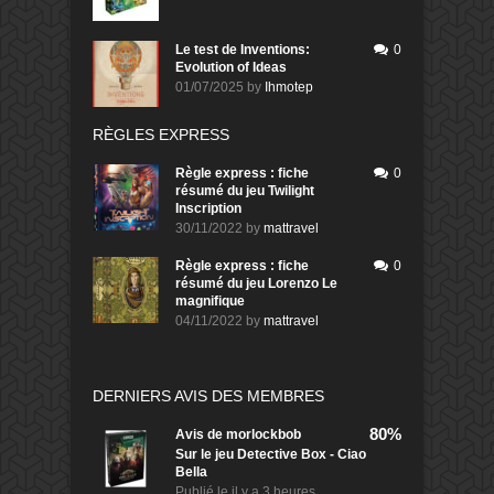
Le test de Inventions:
0
Evolution of Ideas
01/07/2025
by
Ihmotep
RÈGLES EXPRESS
Règle express : fiche
0
résumé du jeu Twilight
Inscription
30/11/2022
by
mattravel
Règle express : fiche
0
résumé du jeu Lorenzo Le
magnifique
04/11/2022
by
mattravel
DERNIERS AVIS DES MEMBRES
80%
Avis de
morlockbob
Sur le jeu Detective Box - Ciao
Bella
Publié le
il y a 3 heures