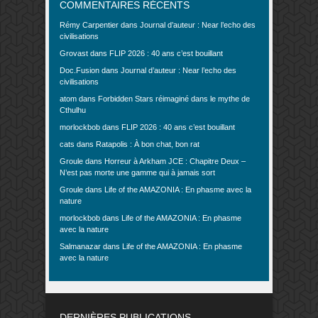
COMMENTAIRES RÉCENTS
Rémy Carpentier
dans
Journal d’auteur : Near l’echo des
civilisations
Grovast
dans
FLIP 2026 : 40 ans c’est bouillant
Doc.Fusion
dans
Journal d’auteur : Near l’echo des
civilisations
atom
dans
Forbidden Stars réimaginé dans le mythe de
Cthulhu
morlockbob
dans
FLIP 2026 : 40 ans c’est bouillant
cats
dans
Ratapolis : À bon chat, bon rat
Groule
dans
Horreur à Arkham JCE : Chapitre Deux –
N’est pas morte une gamme qui à jamais sort
Groule
dans
Life of the AMAZONIA : En phasme avec la
nature
morlockbob
dans
Life of the AMAZONIA : En phasme
avec la nature
Salmanazar
dans
Life of the AMAZONIA : En phasme
avec la nature
DERNIÈRES PUBLICATIONS