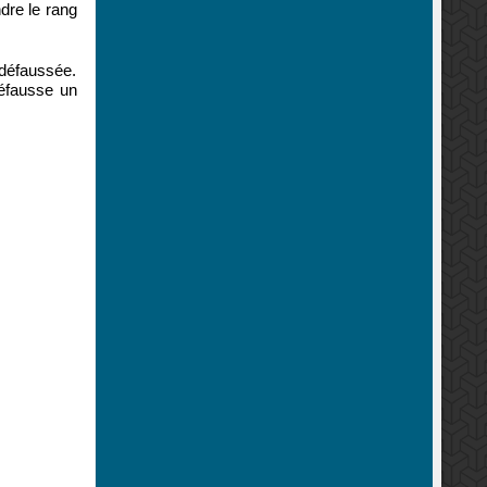
ndre le rang
 défaussée.
éfausse un