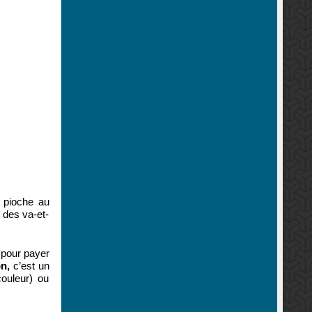
 pioche au
 des va-et-
s pour payer
on,
c’est un
couleur) ou