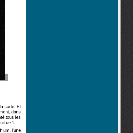
la carte. Et
sement, dans
été tous les
it de 1.
hium, l’une