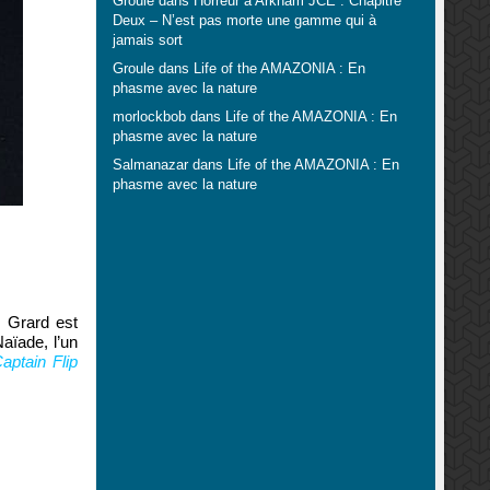
Groule
dans
Horreur à Arkham JCE : Chapitre
Deux – N’est pas morte une gamme qui à
jamais sort
Groule
dans
Life of the AMAZONIA : En
phasme avec la nature
morlockbob
dans
Life of the AMAZONIA : En
phasme avec la nature
Salmanazar
dans
Life of the AMAZONIA : En
phasme avec la nature
 Grard est
Naïade, l’un
aptain Flip