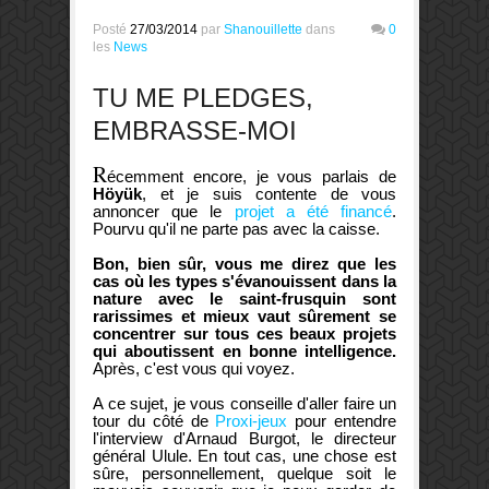
Posté
27/03/2014
par
Shanouillette
dans
0
les
News
TU ME PLEDGES,
EMBRASSE-MOI
R
écemment encore, je vous parlais de
Höyük
, et je suis contente de vous
annoncer que le
projet a été financé
.
Pourvu qu'il ne parte pas avec la caisse.
Bon, bien sûr, vous me direz que les
cas où les types s'évanouissent dans la
nature avec le saint-frusquin sont
rarissimes et mieux vaut sûrement se
concentrer sur tous ces beaux projets
qui aboutissent en bonne intelligence.
Après, c'est vous qui voyez.
A ce sujet, je vous conseille d'aller faire un
tour du côté de
Proxi-jeux
pour entendre
l'interview d'Arnaud Burgot, le directeur
général Ulule. En tout cas, une chose est
sûre, personnellement, quelque soit le