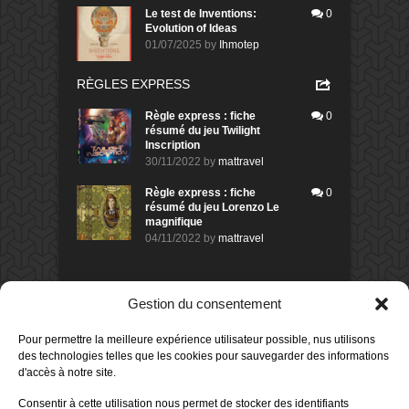
Le test de Inventions:
0
Evolution of Ideas
01/07/2025
by
Ihmotep
RÈGLES EXPRESS
Règle express : fiche
0
résumé du jeu Twilight
Inscription
30/11/2022
by
mattravel
Règle express : fiche
0
résumé du jeu Lorenzo Le
magnifique
04/11/2022
by
mattravel
DERNIERS AVIS DES MEMBRES
Gestion du consentement
60%
Avis de
morlockbob
Pour permettre la meilleure expérience utilisateur possible, nus utilisons
Sur le jeu Collect!
des technologies telles que les cookies pour sauvegarder des informations
Publié le
il y a 1 jour
d'accès à notre site.
80%
Consentir à cette utilisation nous permet de stocker des identifiants
Avis de
morlockbob