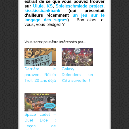
extrait de ce que vous pouvez trouver
sur
Ulule
,
KS
,
Spieleschmiede project
,
kisskissbankbank
(qui présentait
d'ailleurs récemment
un jeu sur le
langage des signes
)…
Bon alors, et
vous, vous pledgez ?
Vous serez peut-être intéressés par...
Derrière le
Galaxy
paravent : Rôle’n
Defenders : un
Troll, 20 ans déjà
KS à surveiller !
!
Space cadet –
Duel Dice :
Leçon de