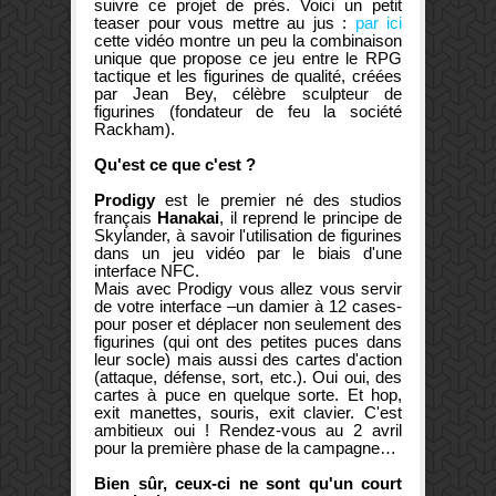
suivre ce projet de près. Voici un petit
teaser pour vous mettre au jus :
par ici
cette vidéo montre un peu la combinaison
unique que propose ce jeu entre le RPG
tactique et les figurines de qualité, créées
par Jean Bey, célèbre sculpteur de
figurines (fondateur de feu la société
Rackham).
Qu'est ce que c'est ?
Prodigy
est le premier né des studios
français
Hanakai
, il reprend le principe de
Skylander, à savoir l'utilisation de figurines
dans un jeu vidéo par le biais d'une
interface NFC.
Mais avec Prodigy vous allez vous servir
de votre interface –un damier à 12 cases-
pour poser et déplacer non seulement des
figurines (qui ont des petites puces dans
leur socle) mais aussi des cartes d'action
(attaque, défense, sort, etc.). Oui oui, des
cartes à puce en quelque sorte. Et hop,
exit manettes, souris, exit clavier. C'est
ambitieux oui ! Rendez-vous au 2 avril
pour la première phase de la campagne…
Bien sûr, ceux-ci ne sont qu'un court