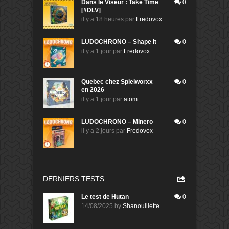
Dans le Viseur : Take Time
0
[#DLV]
il y a 18 heures
par
Fredovox
LUDOCHRONO – Shape It
0
il y a 1 jour
par
Fredovox
Quebec chez Spielworxx
0
en 2026
il y a 1 jour
par
atom
LUDOCHRONO – Minero
0
il y a 2 jours
par
Fredovox
DERNIERS TESTS
Le test de Hutan
0
14/08/2025
by
Shanouillette