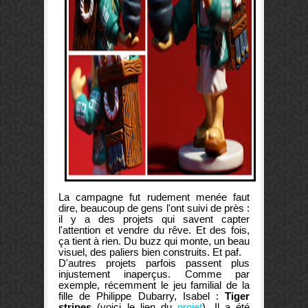
La campagne fut rudement menée faut
dire, beaucoup de gens l'ont suivi de près :
il y a des projets qui savent capter
l'attention et vendre du rêve. Et des fois,
ça tient à rien. Du buzz qui monte, un beau
visuel, des paliers bien construits. Et paf.
D'autres projets parfois passent plus
injustement inaperçus. Comme par
exemple, récemment le jeu familial de la
fille de Philippe Dubarry, Isabel :
Tiger
stripes
(voici le lien du
projet
). Il a été