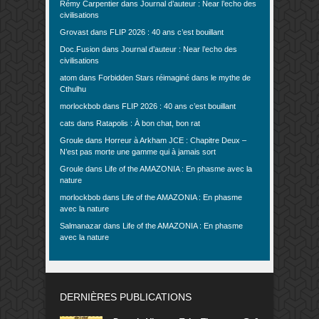
Rémy Carpentier
dans
Journal d’auteur : Near l’echo des
civilisations
Grovast
dans
FLIP 2026 : 40 ans c’est bouillant
Doc.Fusion
dans
Journal d’auteur : Near l’echo des
civilisations
atom
dans
Forbidden Stars réimaginé dans le mythe de
Cthulhu
morlockbob
dans
FLIP 2026 : 40 ans c’est bouillant
cats
dans
Ratapolis : À bon chat, bon rat
Groule
dans
Horreur à Arkham JCE : Chapitre Deux –
N’est pas morte une gamme qui à jamais sort
Groule
dans
Life of the AMAZONIA : En phasme avec la
nature
morlockbob
dans
Life of the AMAZONIA : En phasme
avec la nature
Salmanazar
dans
Life of the AMAZONIA : En phasme
avec la nature
DERNIÈRES PUBLICATIONS