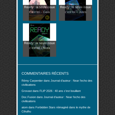
Ready : la seule issue
Ready : la seule issue
c’est toi – Gaïa
c’est toi – Jules
Ready : la seule issue
c’est toi – Nora
COMMENTAIRES RÉCENTS
Rémy Carpentier
dans
Journal d’auteur : Near l’echo des
civilisations
Grovast
dans
FLIP 2026 : 40 ans c’est bouillant
Doc.Fusion
dans
Journal d’auteur : Near l’echo des
civilisations
atom
dans
Forbidden Stars réimaginé dans le mythe de
Cthulhu