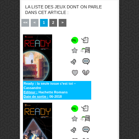
LA LISTE DES JEUX DONT ON PARLE
DANS CET ARTICLE :
<<
<
1
2
>
0%
Ready : la seule issue c’est toi –
Cassandre
Editeur :
Hachette Romans
Date de sortie :
06-2018
0%