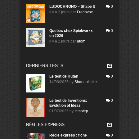
LUDOCHRONO – Shape It
0
il y a 2 jours
par
Fredovox
Quebec chez Spielworxx
0
en 2026
il y a 2 jours
par
atom
DERNIERS TESTS
Le test de Hutan
0
14/08/2025
by
Shanouillette
Le test de Inventions:
0
Evolution of Ideas
01/07/2025
by
Ihmotep
RÈGLES EXPRESS
Règle express : fiche
0