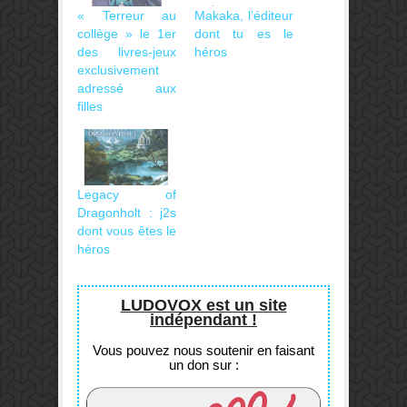
« Terreur au
Makaka, l’éditeur
collège » le 1er
dont tu es le
des livres-jeux
héros
exclusivement
adressé aux
filles
Legacy of
Dragonholt : j2s
dont vous êtes le
héros
LUDOVOX est un site
indépendant !
Vous pouvez nous soutenir en faisant
un don sur :