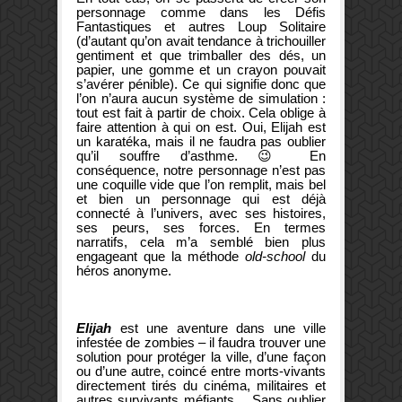
personnage comme dans les Défis
Fantastiques et autres Loup Solitaire
(d’autant qu’on avait tendance à trichouiller
gentiment et que trimballer des dés, un
papier, une gomme et un crayon pouvait
s’avérer pénible). Ce qui signifie donc que
l’on n’aura aucun système de simulation :
tout est fait à partir de choix. Cela oblige à
faire attention à qui on est. Oui, Elijah est
un karatéka, mais il ne faudra pas oublier
qu’il souffre d’asthme. 😉 En
conséquence, notre personnage n’est pas
une coquille vide que l’on remplit, mais bel
et bien un personnage qui est déjà
connecté à l’univers, avec ses histoires,
ses peurs, ses forces. En termes
narratifs, cela m’a semblé bien plus
engageant que la méthode
old-school
du
héros anonyme.
Elijah
est une aventure dans une ville
infestée de zombies – il faudra trouver une
solution pour protéger la ville, d’une façon
ou d’une autre, coincé entre morts-vivants
directement tirés du cinéma, militaires et
autres survivants méfiants… Sans oublier