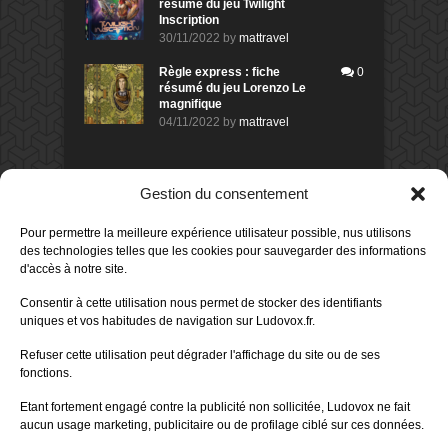
résumé du jeu Twilight
Inscription
30/11/2022
by
mattravel
Règle express : fiche
0
résumé du jeu Lorenzo Le
magnifique
04/11/2022
by
mattravel
DERNIERS AVIS DES MEMBRES
Gestion du consentement
60%
Avis de
morlockbob
Pour permettre la meilleure expérience utilisateur possible, nus utilisons
Sur le jeu Collect!
des technologies telles que les cookies pour sauvegarder des informations
Publié le
il y a 1 jour
d'accès à notre site.
80%
Avis de
morlockbob
Consentir à cette utilisation nous permet de stocker des identifiants
Sur le jeu Detective Box - Ciao
uniques et vos habitudes de navigation sur Ludovox.fr.
Bella
Publié le
il y a 3 jours
Refuser cette utilisation peut dégrader l'affichage du site ou de ses
fonctions.
80%
Avis de
morlockbob
Sur le jeu Detective Box - Ciao
Etant fortement engagé contre la publicité non sollicitée, Ludovox ne fait
Bella
aucun usage marketing, publicitaire ou de profilage ciblé sur ces données.
Publié le
il y a 3 jours