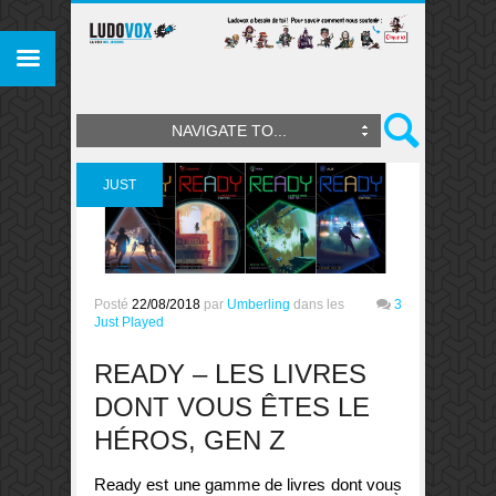
NAVIGATE TO...
JUST
PLAYED
Posté
22/08/2018
par
Umberling
dans les
3
Just Played
READY – LES LIVRES
DONT VOUS ÊTES LE
HÉROS, GEN Z
Ready est une gamme de livres dont vous