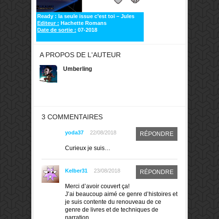
Ready : la seule issue c’est toi – Jules
Editeur :
Hachette Romans
Date de sortie :
07-2018
A PROPOS DE L'AUTEUR
Umberling
3 COMMENTAIRES
yoda37
22/08/2018
RÉPONDRE
Curieux je suis…
Kelber31
23/08/2018
RÉPONDRE
Merci d’avoir couvert ça!
J’ai beaucoup aimé ce genre d’histoires et
je suis contente du renouveau de ce
genre de livres et de techniques de
narration.