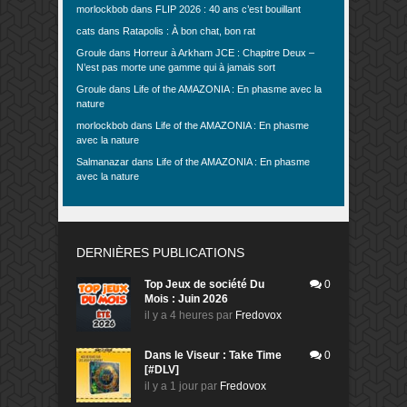
morlockbob
dans
FLIP 2026 : 40 ans c’est bouillant
cats
dans
Ratapolis : À bon chat, bon rat
Groule
dans
Horreur à Arkham JCE : Chapitre Deux –
N’est pas morte une gamme qui à jamais sort
Groule
dans
Life of the AMAZONIA : En phasme avec la
nature
morlockbob
dans
Life of the AMAZONIA : En phasme
avec la nature
Salmanazar
dans
Life of the AMAZONIA : En phasme
avec la nature
DERNIÈRES PUBLICATIONS
Top Jeux de société Du
0
Mois : Juin 2026
il y a 4 heures
par
Fredovox
Dans le Viseur : Take Time
0
[#DLV]
il y a 1 jour
par
Fredovox