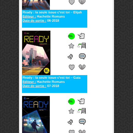
Ready : la seule issue c’est toi – Elijah
Editeur :
Hachette Romans
Date de sortie :
06-2018
0%
Ready : la seule issue c’est toi – Gaïa
Editeur :
Hachette Romans
Date de sortie :
07-2018
0%