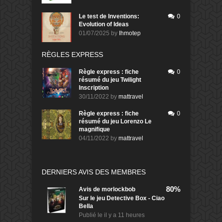
Le test de Inventions:
0
Evolution of Ideas
01/07/2025
by
Ihmotep
RÈGLES EXPRESS
Règle express : fiche
0
résumé du jeu Twilight
Inscription
30/11/2022
by
mattravel
Règle express : fiche
0
résumé du jeu Lorenzo Le
magnifique
04/11/2022
by
mattravel
DERNIERS AVIS DES MEMBRES
80%
Avis de
morlockbob
Sur le jeu Detective Box - Ciao
Bella
Publié le
il y a 11 heures