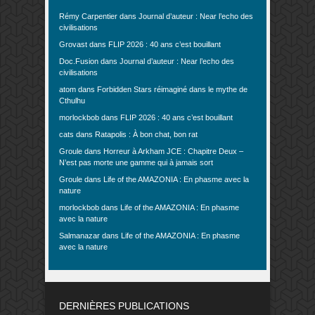
Rémy Carpentier
dans
Journal d’auteur : Near l’echo des
civilisations
Grovast
dans
FLIP 2026 : 40 ans c’est bouillant
Doc.Fusion
dans
Journal d’auteur : Near l’echo des
civilisations
atom
dans
Forbidden Stars réimaginé dans le mythe de
Cthulhu
morlockbob
dans
FLIP 2026 : 40 ans c’est bouillant
cats
dans
Ratapolis : À bon chat, bon rat
Groule
dans
Horreur à Arkham JCE : Chapitre Deux –
N’est pas morte une gamme qui à jamais sort
Groule
dans
Life of the AMAZONIA : En phasme avec la
nature
morlockbob
dans
Life of the AMAZONIA : En phasme
avec la nature
Salmanazar
dans
Life of the AMAZONIA : En phasme
avec la nature
DERNIÈRES PUBLICATIONS