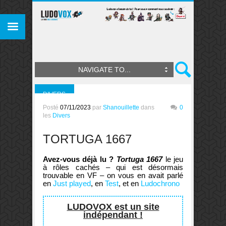
NAVIGATE TO...
DIVERS
Posté
07/11/2023
par
Shanouillette
dans
0
les
Divers
TORTUGA 1667
Avez-vous déjà lu ?
Tortuga 1667
le jeu
à rôles cachés – qui est désormais
trouvable en VF – on vous en avait parlé
en
Just played
, en
Test
, et en
Ludochrono
LUDOVOX est un site
indépendant !