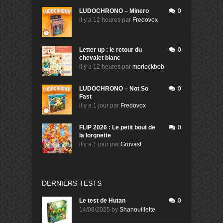
LUDOCHRONO – Minero
0
il y a 12 heures
par
Fredovox
Letter up : le retour du
0
chevalet blanc
il y a 12 heures
par
morlockbob
LUDOCHRONO – Not So
0
Fast
il y a 1 jour
par
Fredovox
FLIP 2026 : Le petit bout de
0
la lorgnette
il y a 1 jour
par
Grovast
DERNIERS TESTS
Le test de Hutan
0
14/08/2025
by
Shanouillette