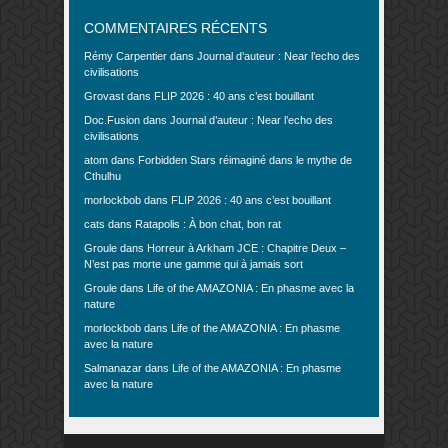
COMMENTAIRES RÉCENTS
Rémy Carpentier
dans
Journal d’auteur : Near l’echo des
civilisations
Grovast
dans
FLIP 2026 : 40 ans c’est bouillant
Doc.Fusion
dans
Journal d’auteur : Near l’echo des
civilisations
atom
dans
Forbidden Stars réimaginé dans le mythe de
Cthulhu
morlockbob
dans
FLIP 2026 : 40 ans c’est bouillant
cats
dans
Ratapolis : À bon chat, bon rat
Groule
dans
Horreur à Arkham JCE : Chapitre Deux –
N’est pas morte une gamme qui à jamais sort
Groule
dans
Life of the AMAZONIA : En phasme avec la
nature
morlockbob
dans
Life of the AMAZONIA : En phasme
avec la nature
Salmanazar
dans
Life of the AMAZONIA : En phasme
avec la nature