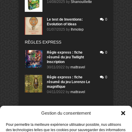
14/08/2025
by
Shanouillette
Le test de Inventions:
0
Evolution of Ideas
01/07/2025
by
Ihmotep
RÈGLES EXPRESS
Règle express : fiche
0
résumé du jeu Twilight
Inscription
30/11/2022
by
mattravel
Règle express : fiche
0
résumé du jeu Lorenzo Le
magnifique
04/11/2022
by
mattravel
DERNIERS AVIS DES MEMBRES
Gestion du consentement
60%
Avis de
morlockbob
Pour permettre la meilleure expérience utilisateur possible, nus utilisons
Sur le jeu Collect!
des technologies telles que les cookies pour sauvegarder des informations