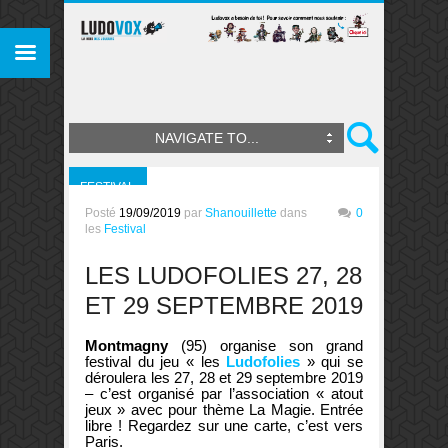
NAVIGATE TO...
FESTIVAL
Posté
19/09/2019
par
Shanouillette
dans
0
les
Festival
LES LUDOFOLIES 27, 28
ET 29 SEPTEMBRE 2019
Montmagny
(95) organise son grand
festival du jeu « les
Ludofolies
» qui se
déroulera les 27, 28 et 29 septembre 2019
– c’est organisé par l’association « atout
jeux » avec pour thème La Magie. Entrée
libre ! Regardez sur une carte, c’est vers
Paris.