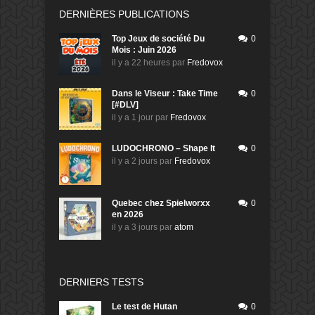
DERNIÈRES PUBLICATIONS
Top Jeux de société Du
0
Mois : Juin 2026
il y a 22 heures
par
Fredovox
Dans le Viseur : Take Time
0
[#DLV]
il y a 1 jour
par
Fredovox
LUDOCHRONO – Shape It
0
il y a 2 jours
par
Fredovox
Quebec chez Spielworxx
0
en 2026
il y a 3 jours
par
atom
DERNIERS TESTS
Le test de Hutan
0