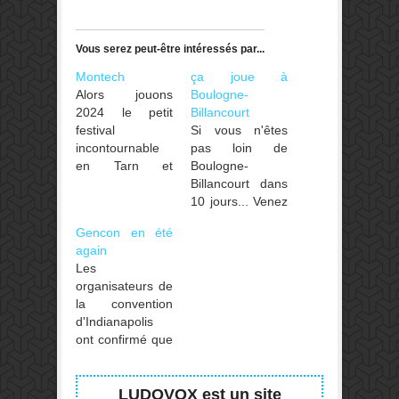
Vous serez peut-être intéressés par...
Montech
ça joue à
Alors jouons
Boulogne-
2024 le petit
Billancourt
festival
Si vous n'êtes
incontournable
pas loin de
en Tarn et
Boulogne-
Garonne,
Billancourt dans
chaudement
10 jours... Venez
recommandé par
donc à
Gencon en été
l'ami Morlock,
CreaGames, les
again
c'est ce week-
28-29 septembre
Les
end 28-29
2024. Vous
organisateurs de
septembre !
pourrez
la convention
découvrir, entre
d'Indianapolis
autres, les 10
ont confirmé que
jeux finalistes du
la Gen Con se
43e Concours de
tiendra de
Boulogne-
nouveau en août
LUDOVOX est un site
Billancourt.