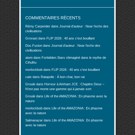
COMMENTAIRES RÉCENTS
Rémy Carpentier
dans
Journal d’auteur : Near l’echo des
civilisations
Grovast
dans
FLIP 2026 : 40 ans c’est bouillant
Doc.Fusion
dans
Journal d’auteur : Near l’echo des
civilisations
atom
dans
Forbidden Stars réimaginé dans le mythe de
Cthulhu
morlockbob
dans
FLIP 2026 : 40 ans c’est bouillant
cats
dans
Ratapolis : À bon chat, bon rat
Groule
dans
Horreur à Arkham JCE : Chapitre Deux –
N’est pas morte une gamme qui à jamais sort
Groule
dans
Life of the AMAZONIA : En phasme avec la
nature
morlockbob
dans
Life of the AMAZONIA : En phasme
avec la nature
Salmanazar
dans
Life of the AMAZONIA : En phasme
avec la nature