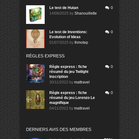
Le test de Hutan
0
14/08/2025
by
Shanouillette
Le test de Inventions:
0
Evolution of Ideas
01/07/2025
by
Ihmotep
RÈGLES EXPRESS
Règle express : fiche
0
résumé du jeu Twilight
Inscription
30/11/2022
by
mattravel
Règle express : fiche
0
résumé du jeu Lorenzo Le
magnifique
04/11/2022
by
mattravel
DERNIERS AVIS DES MEMBRES