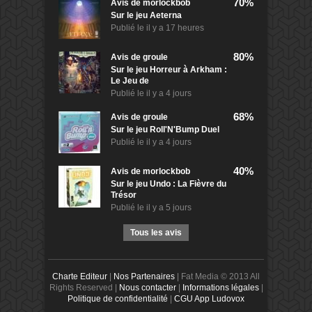
70%
Avis de
morlockbob
Sur le jeu Aeterna
Publié le
il y a 17 heures
80%
Avis de
groule
Sur le jeu Horreur à Arkham :
Le Jeu de
Publié le
il y a 4 jours
68%
Avis de
groule
Sur le jeu Roll'N'Bump Duel
Publié le
il y a 4 jours
40%
Avis de
morlockbob
Sur le jeu Undo : La Fièvre du
Trésor
Publié le
il y a 5 jours
Tous les avis
Charte Editeur
|
Nos Partenaires
| Fat Media © 2013 All
Rights Reserved |
Nous contacter
|
Informations légales
|
Politique de confidentialité
|
CGU App Ludovox