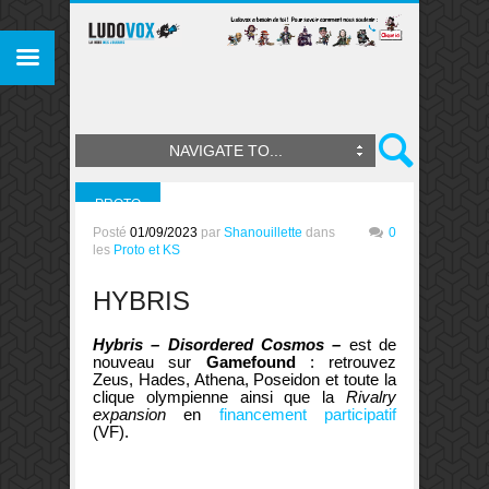
NAVIGATE TO...
PROTO
Posté
01/09/2023
par
Shanouillette
dans
0
ET KS
les
Proto et KS
HYBRIS
Hybris – Disordered Cosmos –
est de
nouveau sur
Gamefound
: retrouvez
Zeus, Hades, Athena, Poseidon et toute la
clique olympienne ainsi que la
Rivalry
expansion
en
financement participatif
(VF).