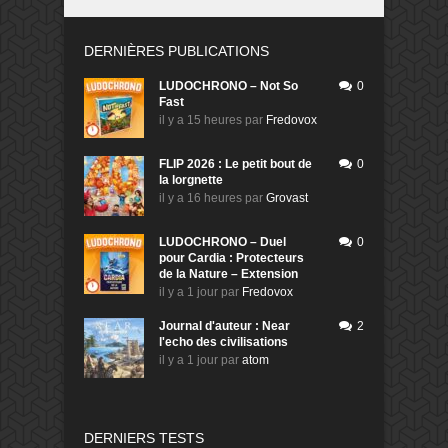
DERNIÈRES PUBLICATIONS
LUDOCHRONO – Not So
0
Fast
il y a 15 heures
par
Fredovox
FLIP 2026 : Le petit bout de
0
la lorgnette
il y a 16 heures
par
Grovast
LUDOCHRONO – Duel
0
pour Cardia : Protecteurs
de la Nature – Extension
il y a 1 jour
par
Fredovox
Journal d'auteur : Near
2
l'echo des civilisations
il y a 1 jour
par
atom
DERNIERS TESTS