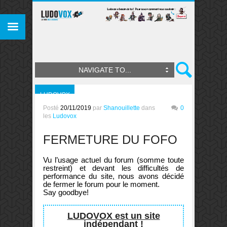
NAVIGATE TO...
LUDOVOX
Posté
20/11/2019
par
Shanouillette
dans
0
les
Ludovox
FERMETURE DU FOFO
Vu l’usage actuel du forum (somme toute
restreint) et devant les difficultés de
performance du site, nous avons décidé
de fermer le forum pour le moment.
Say goodbye!
LUDOVOX est un site
indépendant !