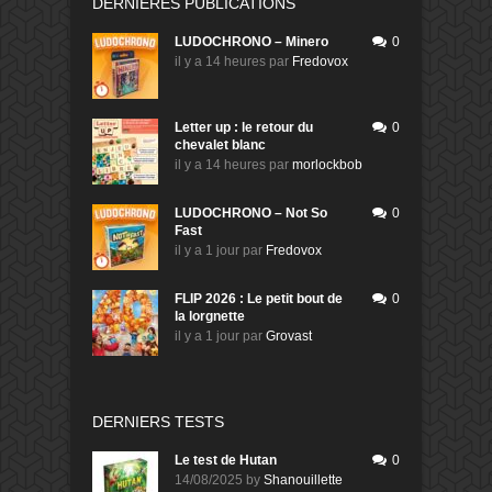
DERNIÈRES PUBLICATIONS
LUDOCHRONO – Minero
0
il y a 14 heures
par
Fredovox
Letter up : le retour du
0
chevalet blanc
il y a 14 heures
par
morlockbob
LUDOCHRONO – Not So
0
Fast
il y a 1 jour
par
Fredovox
FLIP 2026 : Le petit bout de
0
la lorgnette
il y a 1 jour
par
Grovast
DERNIERS TESTS
Le test de Hutan
0
14/08/2025
by
Shanouillette