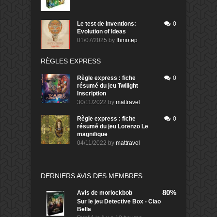
Le test de Inventions:
0
Evolution of Ideas
01/07/2025
by
Ihmotep
RÈGLES EXPRESS
Règle express : fiche
0
résumé du jeu Twilight
Inscription
30/11/2022
by
mattravel
Règle express : fiche
0
résumé du jeu Lorenzo Le
magnifique
04/11/2022
by
mattravel
DERNIERS AVIS DES MEMBRES
80%
Avis de
morlockbob
Sur le jeu Detective Box - Ciao
Bella