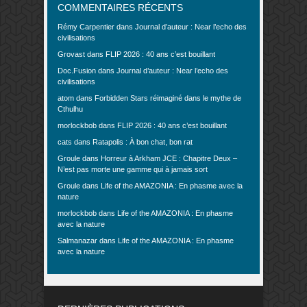
COMMENTAIRES RÉCENTS
Rémy Carpentier
dans
Journal d’auteur : Near l’echo des
civilisations
Grovast
dans
FLIP 2026 : 40 ans c’est bouillant
Doc.Fusion
dans
Journal d’auteur : Near l’echo des
civilisations
atom
dans
Forbidden Stars réimaginé dans le mythe de
Cthulhu
morlockbob
dans
FLIP 2026 : 40 ans c’est bouillant
cats
dans
Ratapolis : À bon chat, bon rat
Groule
dans
Horreur à Arkham JCE : Chapitre Deux –
N’est pas morte une gamme qui à jamais sort
Groule
dans
Life of the AMAZONIA : En phasme avec la
nature
morlockbob
dans
Life of the AMAZONIA : En phasme
avec la nature
Salmanazar
dans
Life of the AMAZONIA : En phasme
avec la nature