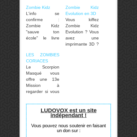
Zombie Kidz
Zombie Kidz
L'info se
Evolution en 3D
confirme :
Vous kiffez
Zombie Kidz
Zombie Kidz
"sauve ton
Evolution ? Vous
école" le livre
avez une
dont tu es le
imprimante 3D ?
héros adapté du
Il vous est
LES ZOMBIES
j2s va voir le jour
désormais
CORIACES
avec Fabien
possible
Le Scorpion
Clavel aux
d'imprimer des
Masqué vous
manettes (il était
petites figurines
offre une 13e
derrière les livres
pour vos héros !
Mission à
Unlock!).
Rdv sur
regarder si vous
www.thingiverse.com
avez terminé
Zombie Kidz
Evolution. Vos
LUDOVOX est un site
indépendant !
kidz sont accro
au jeu et ont
Vous pouvez nous soutenir en faisant
muté depuis la
un don sur :
1ere enveloppe