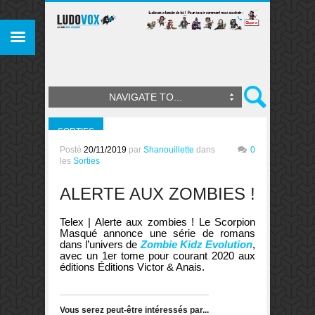
NAVIGATE TO...
SORTIES
Posté
20/11/2019
par
Shanouillette
dans
0
les
Sorties
ALERTE AUX ZOMBIES !
Telex | Alerte aux zombies ! Le Scorpion
Masqué annonce une série de romans
dans l’univers de
Zombie Kidz Evolution
,
avec un 1er tome pour courant 2020 aux
éditions Éditions Victor & Anais.
Vous serez peut-être intéressés par...