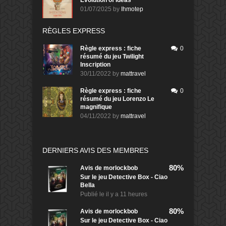
01/07/2025
by
Ihmotep
RÈGLES EXPRESS
Règle express : fiche
0
résumé du jeu Twilight
Inscription
30/11/2022
by
mattravel
Règle express : fiche
0
résumé du jeu Lorenzo Le
magnifique
04/11/2022
by
mattravel
DERNIERS AVIS DES MEMBRES
80%
Avis de
morlockbob
Sur le jeu Detective Box - Ciao
Bella
Publié le
il y a 11 heures
80%
Avis de
morlockbob
Sur le jeu Detective Box - Ciao