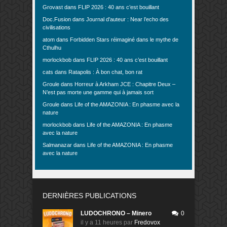
Grovast
dans
FLIP 2026 : 40 ans c’est bouillant
Doc.Fusion
dans
Journal d’auteur : Near l’echo des
civilisations
atom
dans
Forbidden Stars réimaginé dans le mythe de
Cthulhu
morlockbob
dans
FLIP 2026 : 40 ans c’est bouillant
cats
dans
Ratapolis : À bon chat, bon rat
Groule
dans
Horreur à Arkham JCE : Chapitre Deux –
N’est pas morte une gamme qui à jamais sort
Groule
dans
Life of the AMAZONIA : En phasme avec la
nature
morlockbob
dans
Life of the AMAZONIA : En phasme
avec la nature
Salmanazar
dans
Life of the AMAZONIA : En phasme
avec la nature
DERNIÈRES PUBLICATIONS
LUDOCHRONO – Minero
0
il y a 11 heures
par
Fredovox