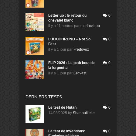
Letter up : le retour du
0
chevalet blanc
il y a 11 heures
par
morlockbob
LUDOCHRONO – Not So
0
Fast
il y a 1 jour
par
Fredovox
FLIP 2026 : Le petit bout de
0
la lorgnette
il y a 1 jour
par
Grovast
DERNIERS TESTS
Le test de Hutan
0
14/08/2025
by
Shanouillette
Le test de Inventions:
0
Evolution of Ideas