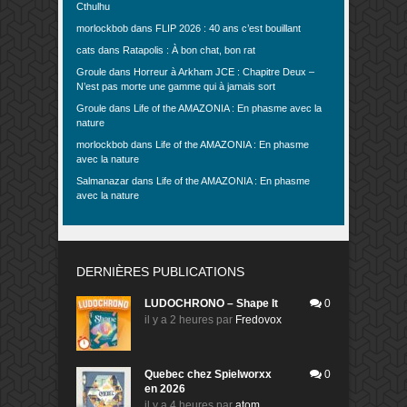
Cthulhu
morlockbob
dans
FLIP 2026 : 40 ans c’est bouillant
cats
dans
Ratapolis : À bon chat, bon rat
Groule
dans
Horreur à Arkham JCE : Chapitre Deux –
N’est pas morte une gamme qui à jamais sort
Groule
dans
Life of the AMAZONIA : En phasme avec la
nature
morlockbob
dans
Life of the AMAZONIA : En phasme
avec la nature
Salmanazar
dans
Life of the AMAZONIA : En phasme
avec la nature
DERNIÈRES PUBLICATIONS
LUDOCHRONO – Shape It
0
il y a 2 heures
par
Fredovox
Quebec chez Spielworxx
0
en 2026
il y a 4 heures
par
atom