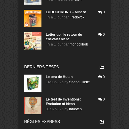
LUDOCHRONO – Minero
0
il y a 1 jour
par
Fredovox
Letter up : le retour du
0
chevalet blanc
il y a 1 jour
par
morlockbob
DERNIERS TESTS
Le test de Hutan
0
14/08/2025
by
Shanouillette
Le test de Inventions:
0
Evolution of Ideas
01/07/2025
by
Ihmotep
RÈGLES EXPRESS