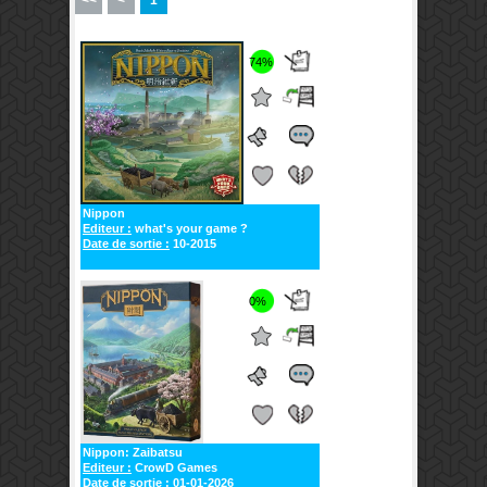
74%
Nippon
Editeur :
what's your game ?
Date de sortie :
10-2015
0%
Nippon: Zaibatsu
Editeur :
CrowD Games
Date de sortie :
01-01-2026