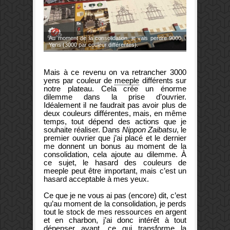
Au moment de la consolidation, je vais perdre 9000
Yens (3000 par couleur différentes).
Mais à ce revenu on va retrancher 3000
yens par couleur de
meeple
différents sur
notre plateau. Cela crée un énorme
dilemme dans la prise d’ouvrier.
Idéalement il ne faudrait pas avoir plus de
deux couleurs différentes, mais, en même
temps, tout dépend des actions que je
souhaite réaliser. Dans
Nippon Zaibatsu
, le
premier ouvrier que j’ai placé et le dernier
me donnent un bonus au moment de la
consolidation, cela ajoute au dilemme. À
ce sujet, le hasard des couleurs de
meeple peut être important, mais c’est un
hasard acceptable à mes yeux.
Ce que je ne vous ai pas (encore) dit, c’est
qu’au moment de la consolidation, je perds
tout le stock de mes ressources en argent
et en charbon, j’ai donc intérêt à tout
dépenser avant, ce qui transforme la