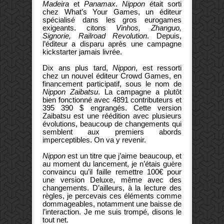
Madeira
et
Panamax
.
Nippon
était sorti
chez What’s Your Games, un éditeur
spécialisé dans les gros eurogames
exigeants. citons
Vinhos, Zhanguo,
Signorie, Railroad Revolution
. Depuis,
l’éditeur a disparu après une campagne
kickstarter jamais livrée.
Dix ans plus tard,
Nippon
, est ressorti
chez un nouvel éditeur Crowd Games, en
financement participatif, sous le nom de
Nippon Zaibatsu
. La campagne a plutôt
bien fonctionné avec 4891 contributeurs et
395 390 $ engrangés. Cette version
Zaibatsu est une réédition avec plusieurs
évolutions, beaucoup de changements qui
semblent aux premiers abords
imperceptibles. On va y revenir.
Nippon
est un titre que j’aime beaucoup, et
au moment du lancement, je n’étais guère
convaincu qu’il faille remettre 100€ pour
une version Deluxe, même avec des
changements. D’ailleurs, à la lecture des
règles, je percevais ces éléments comme
dommageables, notamment une baisse de
l’interaction. Je me suis trompé, disons le
tout net.