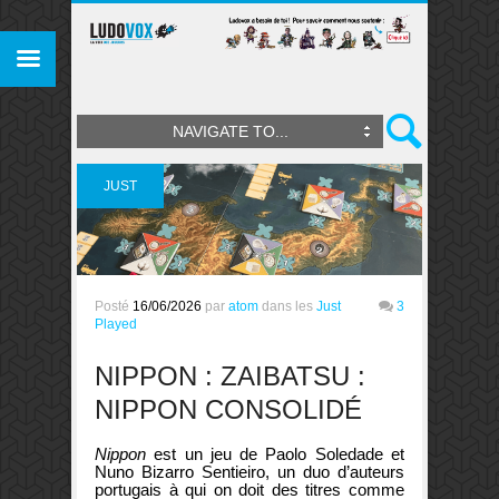
NAVIGATE TO...
JUST
PLAYED
Posté
16/06/2026
par
atom
dans les
Just
3
Played
NIPPON : ZAIBATSU :
NIPPON CONSOLIDÉ
Nippon
est un jeu de Paolo Soledade et
Nuno Bizarro Sentieiro, un duo d’auteurs
portugais à qui on doit des titres comme