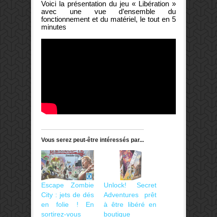
Voici la présentation du jeu « Libération »
avec une vue d’ensemble du
fonctionnement et du matériel, le tout en 5
minutes
Vous serez peut-être intéressés par...
Escape Zombie
Unlock! Secret
City : jets de dés
Adventures prêt
en folie ! En
à être libéré en
sortirez-vous
boutique