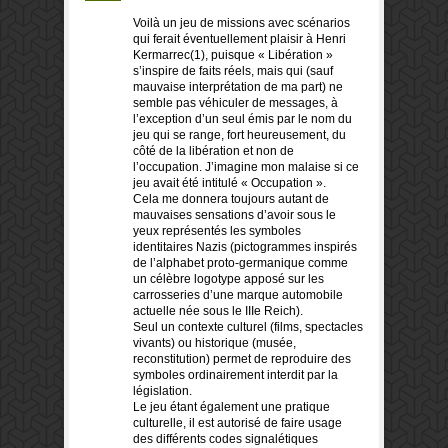
Voilà un jeu de missions avec scénarios
qui ferait éventuellement plaisir à Henri
Kermarrec(1), puisque « Libération »
s’inspire de faits réels, mais qui (sauf
mauvaise interprétation de ma part) ne
semble pas véhiculer de messages, à
l’exception d’un seul émis par le nom du
jeu qui se range, fort heureusement, du
côté de la libération et non de
l’occupation. J’imagine mon malaise si ce
jeu avait été intitulé « Occupation ».
Cela me donnera toujours autant de
mauvaises sensations d’avoir sous le
yeux représentés les symboles
identitaires Nazis (pictogrammes inspirés
de l’alphabet proto-germanique comme
un célèbre logotype apposé sur les
carrosseries d’une marque automobile
actuelle née sous le IIIe Reich).
Seul un contexte culturel (films, spectacles
vivants) ou historique (musée,
reconstitution) permet de reproduire des
symboles ordinairement interdit par la
législation.
Le jeu étant également une pratique
culturelle, il est autorisé de faire usage
des différents codes signalétiques