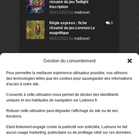
résumé du jeu Twilight
Inscription
30/11/2022
by
mattravel
Règle express : fiche
0
résumé du jeu Lorenzo Le
magnifique
04/11/2022
by
mattravel
DERNIERS AVIS DES MEMBRES
Gestion du consentement
60%
Avis de
morlockbob
Pour permettre la meilleure expérience utilisateur possible, nus utilisons
Sur le jeu Collect!
des technologies telles que les cookies pour sauvegarder des informations
Publié le
il y a 23 heures
d'accès à notre site.
80%
Avis de
morlockbob
Consentir à cette utilisation nous permet de stocker des identifiants
Sur le jeu Detective Box - Ciao
uniques et vos habitudes de navigation sur Ludovox.fr.
Bella
Publié le
il y a 2 jours
Refuser cette utilisation peut dégrader l'affichage du site ou de ses
fonctions.
80%
Avis de
morlockbob
Sur le jeu Detective Box - Ciao
Etant fortement engagé contre la publicité non sollicitée, Ludovox ne fait
Bella
aucun usage marketing, publicitaire ou de profilage ciblé sur ces données.
Publié le
il y a 2 jours