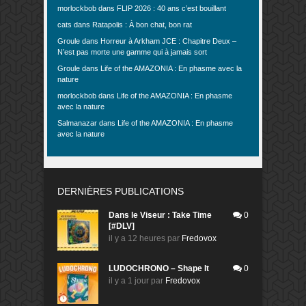
morlockbob
dans
FLIP 2026 : 40 ans c’est bouillant
cats
dans
Ratapolis : À bon chat, bon rat
Groule
dans
Horreur à Arkham JCE : Chapitre Deux –
N’est pas morte une gamme qui à jamais sort
Groule
dans
Life of the AMAZONIA : En phasme avec la
nature
morlockbob
dans
Life of the AMAZONIA : En phasme
avec la nature
Salmanazar
dans
Life of the AMAZONIA : En phasme
avec la nature
DERNIÈRES PUBLICATIONS
Dans le Viseur : Take Time
0
[#DLV]
il y a 12 heures
par
Fredovox
LUDOCHRONO – Shape It
0
il y a 1 jour
par
Fredovox