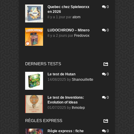
Quebec chez Spielworxx
0
en 2026
il y a 1 jour
par
atom
LUDOCHRONO – Minero
0
il y a 2 jours
par
Fredovox
DERNIERS TESTS
Le test de Hutan
0
14/08/2025
by
Shanouillette
Le test de Inventions:
0
Evolution of Ideas
01/07/2025
by
Ihmotep
RÈGLES EXPRESS
Règle express : fiche
0