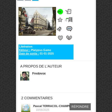
0%
Libération
Editeur :
Platypus Game
Date de sortie :
01-01-2025
A PROPOS DE L'AUTEUR
Fredovox
2 COMMENTAIRES
Pascal TERRACOL-CHAMPIN
RÉPONDRE
18/06/2025