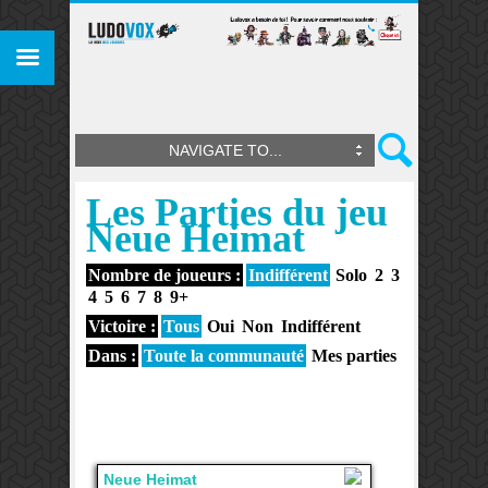
NAVIGATE TO...
Les Parties du jeu
Neue Heimat
Nombre de joueurs :
Indifférent
Solo
2
3
4
5
6
7
8
9+
Victoire :
Tous
Oui
Non
Indifférent
Dans :
Toute la communauté
Mes parties
Neue Heimat