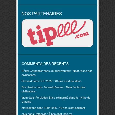
NOS PARTENAIRES
COMMENTAIRES RÉCENTS
Rémy Carpentier
dans
Journal d’auteur : Near l’echo des
civilisations
Grovast
dans
FLIP 2026 : 40 ans c’est bouillant
Doc.Fusion
dans
Journal d’auteur : Near l’echo des
civilisations
atom
dans
Forbidden Stars réimaginé dans le mythe de
Cthulhu
morlockbob
dans
FLIP 2026 : 40 ans c’est bouillant
cats
dans
Ratapolis : À bon chat, bon rat