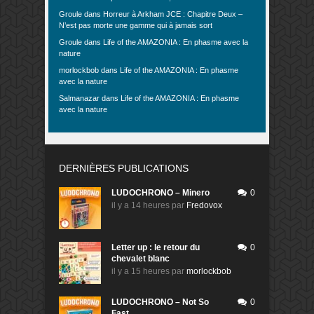
Groule
dans
Horreur à Arkham JCE : Chapitre Deux –
N’est pas morte une gamme qui à jamais sort
Groule
dans
Life of the AMAZONIA : En phasme avec la
nature
morlockbob
dans
Life of the AMAZONIA : En phasme
avec la nature
Salmanazar
dans
Life of the AMAZONIA : En phasme
avec la nature
DERNIÈRES PUBLICATIONS
LUDOCHRONO – Minero
0
il y a 14 heures
par
Fredovox
Letter up : le retour du
0
chevalet blanc
il y a 15 heures
par
morlockbob
LUDOCHRONO – Not So
0
Fast