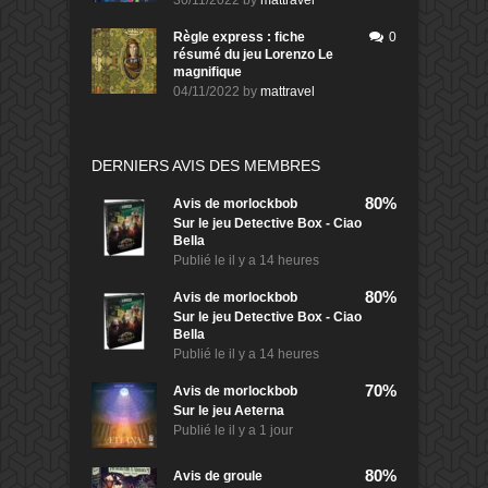
30/11/2022
by
mattravel
Règle express : fiche
0
résumé du jeu Lorenzo Le
magnifique
04/11/2022
by
mattravel
DERNIERS AVIS DES MEMBRES
80%
Avis de
morlockbob
Sur le jeu Detective Box - Ciao
Bella
Publié le
il y a 14 heures
80%
Avis de
morlockbob
Sur le jeu Detective Box - Ciao
Bella
Publié le
il y a 14 heures
70%
Avis de
morlockbob
Sur le jeu Aeterna
Publié le
il y a 1 jour
80%
Avis de
groule