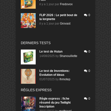
il y a 1 jour
par
Fredovox
FLIP 2026 : Le petit bout de
0
la lorgnette
il y a 1 jour
par
Grovast
DERNIERS TESTS
Le test de Hutan
0
14/08/2025
by
Shanouillette
Le test de Inventions:
0
Evolution of Ideas
01/07/2025
by
Ihmotep
RÈGLES EXPRESS
Règle express : fiche
0
résumé du jeu Twilight
Inscription