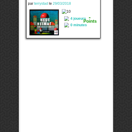
par
terrystad
le
29/03/2018
3
-
4 joueurs
Points
0 minutes