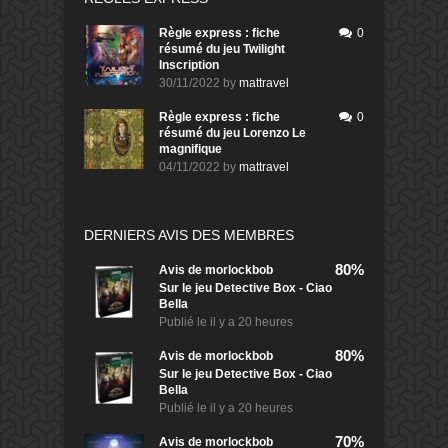
Règle express : fiche
0
résumé du jeu Twilight
Inscription
30/11/2022
by
mattravel
Règle express : fiche
0
résumé du jeu Lorenzo Le
magnifique
04/11/2022
by
mattravel
DERNIERS AVIS DES MEMBRES
80%
Avis de
morlockbob
Sur le jeu Detective Box - Ciao
Bella
Publié le
il y a 20 heures
80%
Avis de
morlockbob
Sur le jeu Detective Box - Ciao
Bella
Publié le
il y a 20 heures
70%
Avis de
morlockbob