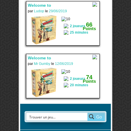
Welcome to
par
Ludop
le
29/06/2019
2
66
2 joueurs
Points
25 minutes
Welcome to
par
Mr Gumby
le
12/06/2019
1
74
2 joueurs
Points
20 minutes
Go