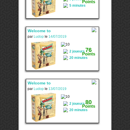
Points
5 minutes
Welcome to
par
Ludop
le
14/07/2019
2
76
2 joueurs
Points
20 minutes
Welcome to
par
Ludop
le
13/07/2019
1
80
2 joueurs
Points
20 minutes