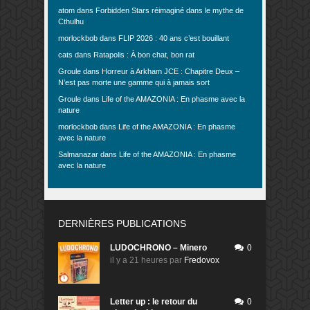
atom
dans
Forbidden Stars réimaginé dans le mythe de
Cthulhu
morlockbob
dans
FLIP 2026 : 40 ans c’est bouillant
cats
dans
Ratapolis : À bon chat, bon rat
Groule
dans
Horreur à Arkham JCE : Chapitre Deux –
N’est pas morte une gamme qui à jamais sort
Groule
dans
Life of the AMAZONIA : En phasme avec la
nature
morlockbob
dans
Life of the AMAZONIA : En phasme
avec la nature
Salmanazar
dans
Life of the AMAZONIA : En phasme
avec la nature
DERNIÈRES PUBLICATIONS
LUDOCHRONO – Minero
0
il y a 21 heures
par
Fredovox
Letter up : le retour du
0