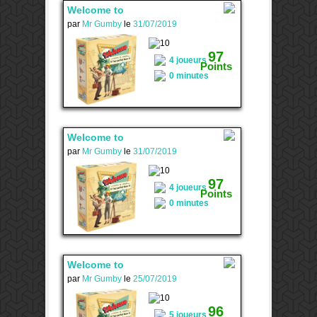
Welcome to
par
Mr Gumby
le
31/07/2019
3
97
4 joueurs
Points
0 minutes
Welcome to
par
Mr Gumby
le
31/07/2019
3
97
4 joueurs
Points
0 minutes
Welcome to
par
Mr Gumby
le
25/07/2019
1
96
5 joueurs