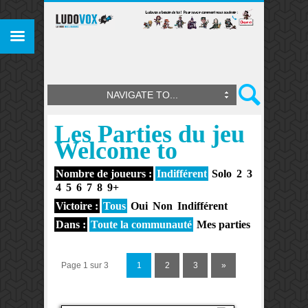
NAVIGATE TO...
Les Parties du jeu
Welcome to
Nombre de joueurs :
Indifférent
Solo
2
3
4
5
6
7
8
9+
Victoire :
Tous
Oui
Non
Indifférent
Dans :
Toute la communauté
Mes parties
Page 1 sur 3
1
2
3
»