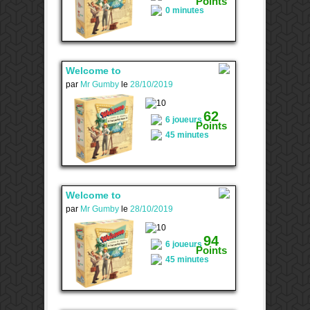
Points
0 minutes
Welcome to
par
Mr Gumby
le
28/10/2019
5
62
6 joueurs
Points
45 minutes
Welcome to
par
Mr Gumby
le
28/10/2019
2
94
6 joueurs
Points
45 minutes