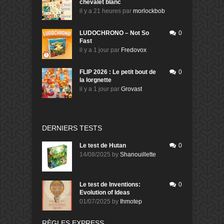
chevalet blanc
il y a 21 heures
par
morlockbob
LUDOCHRONO – Not So
0
Fast
il y a 1 jour
par
Fredovox
FLIP 2026 : Le petit bout de
0
la lorgnette
il y a 1 jour
par
Grovast
DERNIERS TESTS
Le test de Hutan
0
14/08/2025
by
Shanouillette
Le test de Inventions:
0
Evolution of Ideas
01/07/2025
by
Ihmotep
RÈGLES EXPRESS