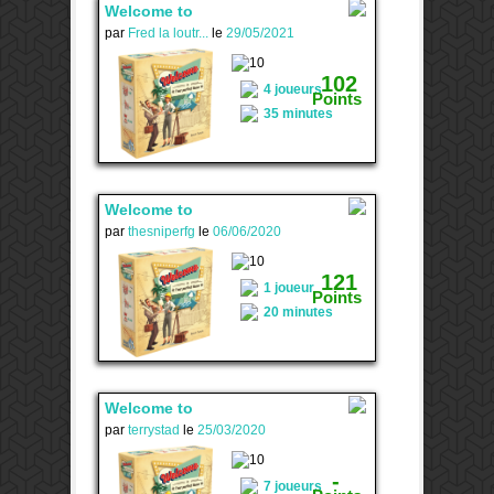
Welcome to
par
Fred la loutr...
le
29/05/2021
1
102
4 joueurs
Points
35 minutes
Welcome to
par
thesniperfg
le
06/06/2020
-
121
1 joueur
Points
20 minutes
Welcome to
par
terrystad
le
25/03/2020
1
-
7 joueurs