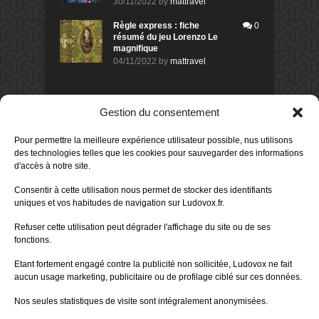
30/11/2022
by
mattravel
Règle express : fiche
0
résumé du jeu Lorenzo Le
magnifique
04/11/2022
by
mattravel
DERNIERS AVIS DES MEMBRES
Gestion du consentement
60%
Avis de
morlockbob
Pour permettre la meilleure expérience utilisateur possible, nus utilisons
Sur le jeu Collect!
des technologies telles que les cookies pour sauvegarder des informations
Publié le
il y a 19 heures
d'accès à notre site.
80%
Avis de
morlockbob
Consentir à cette utilisation nous permet de stocker des identifiants
Sur le jeu Detective Box - Ciao
uniques et vos habitudes de navigation sur Ludovox.fr.
Bella
Publié le
il y a 2 jours
Refuser cette utilisation peut dégrader l'affichage du site ou de ses
fonctions.
80%
Avis de
morlockbob
Sur le jeu Detective Box - Ciao
Etant fortement engagé contre la publicité non sollicitée, Ludovox ne fait
Bella
aucun usage marketing, publicitaire ou de profilage ciblé sur ces données.
Publié le
il y a 2 jours
Nos seules statistiques de visite sont intégralement anonymisées.
70%
Avis de
morlockbob