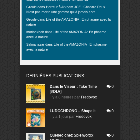
Groule
dans
Horreur à Arkham JCE : Chapitre Deux –
N’est pas morte une gamme qui à jamais sort
Groule
dans
Life of the AMAZONIA : En phasme avec la
nature
morlockbob
dans
Life of the AMAZONIA : En phasme
avec la nature
Salmanazar
dans
Life of the AMAZONIA : En phasme
avec la nature
DERNIÈRES PUBLICATIONS
Dans le Viseur : Take Time
0
[#DLV]
il y a 8 heures
par
Fredovox
LUDOCHRONO – Shape It
0
il y a 1 jour
par
Fredovox
Quebec chez Spielworxx
0