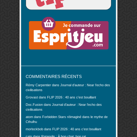
COMMENTAIRES RÉCENTS
Rémy Carpentier
dans
Journal d’auteur : Near l’echo des
civilisations
Grovast
dans
FLIP 2026 : 40 ans c’est bouillant
Doc.Fusion
dans
Journal d’auteur : Near l’echo des
civilisations
atom
dans
Forbidden Stars réimaginé dans le mythe de
Cthulhu
morlockbob
dans
FLIP 2026 : 40 ans c’est bouillant
cats
dans
Ratapolis : À bon chat, bon rat