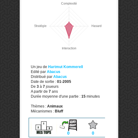
Un jeu de
Hartmut Kommerell
Edité par
Abacus
Distribué par
Abacus
Date de sortie :
01-2005
De
3
à
7
joueurs
A partir de
7
ans
Durée moyenne d'une partie :
15
minutes
Thèmes :
Animaux
Mécanismes :
Bluff
0
0