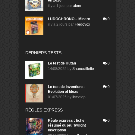
en 2026
il y a 1 jour
par
atom
LUDOCHRONO – Minero
0
il y a 2 jours
par
Fredovox
DERNIERS TESTS
Le test de Hutan
0
14/08/2025
by
Shanouillette
Le test de Inventions:
0
Evolution of Ideas
01/07/2025
by
Ihmotep
RÈGLES EXPRESS
Règle express : fiche
0
résumé du jeu Twilight
Inscription