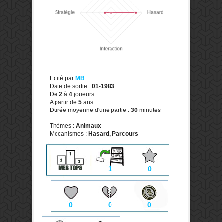
Edité par
MB
Date de sortie :
01-1983
De
2
à
4
joueurs
A partir de
5
ans
Durée moyenne d'une partie :
30
minutes
Thèmes :
Animaux
Mécanismes :
Hasard, Parcours
1
0
0
0
0