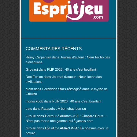
COMMENTAIRES RÉCENTS
Rémy Carpentier
dans
Journal d’auteur : Near l’echo des
civilisations
Grovast
dans
FLIP 2026 : 40 ans c’est bouillant
Doc.Fusion
dans
Journal d’auteur : Near l’echo des
civilisations
atom
dans
Forbidden Stars réimaginé dans le mythe de
Cthulhu
morlockbob
dans
FLIP 2026 : 40 ans c’est bouillant
cats
dans
Ratapolis : À bon chat, bon rat
Groule
dans
Horreur à Arkham JCE : Chapitre Deux –
N’est pas morte une gamme qui à jamais sort
Groule
dans
Life of the AMAZONIA : En phasme avec la
nature