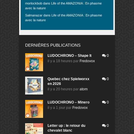
morlockbob
dans
Life of the AMAZONIA : En phasme
avec la nature
Salmanazar
dans
Life of the AMAZONIA : En phasme
avec la nature
DERNIÈRES PUBLICATIONS
LUDOCHRONO – Shape It
0
il y a 18 heures
par
Fredovox
Quebec chez Spielworxx
0
en 2026
il y a 20 heures
par
atom
LUDOCHRONO – Minero
0
il y a 1 jour
par
Fredovox
Letter up : le retour du
0
chevalet blanc