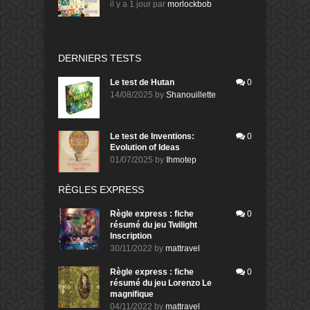
il y a 1 jour
par
morlockbob
DERNIERS TESTS
Le test de Hutan
0
14/08/2025
by
Shanouillette
Le test de Inventions:
0
Evolution of Ideas
01/07/2025
by
Ihmotep
RÈGLES EXPRESS
Règle express : fiche
0
résumé du jeu Twilight
Inscription
30/11/2022
by
mattravel
Règle express : fiche
0
résumé du jeu Lorenzo Le
magnifique
04/11/2022
by
mattravel