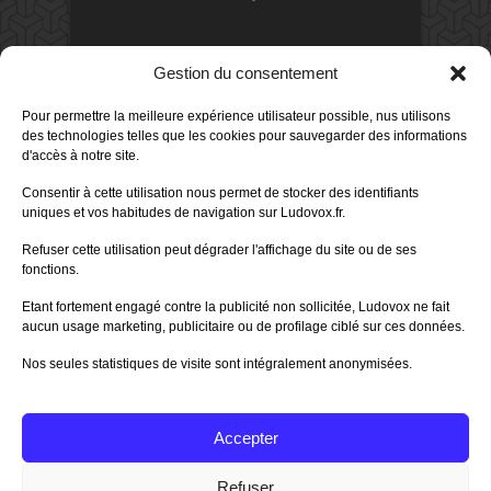
DERNIERS AVIS DES MEMBRES
Gestion du consentement
60%
Avis de
morlockbob
Pour permettre la meilleure expérience utilisateur possible, nus utilisons
Sur le jeu Collect!
des technologies telles que les cookies pour sauvegarder des informations
Publié le
il y a 5 heures
d'accès à notre site.
80%
Consentir à cette utilisation nous permet de stocker des identifiants
Avis de
morlockbob
uniques et vos habitudes de navigation sur Ludovox.fr.
Sur le jeu Detective Box - Ciao
Bella
Refuser cette utilisation peut dégrader l'affichage du site ou de ses
Publié le
il y a 1 jour
fonctions.
80%
Avis de
morlockbob
Etant fortement engagé contre la publicité non sollicitée, Ludovox ne fait
Sur le jeu Detective Box - Ciao
Bella
aucun usage marketing, publicitaire ou de profilage ciblé sur ces données.
Publié le
il y a 1 jour
Nos seules statistiques de visite sont intégralement anonymisées.
70%
Avis de
morlockbob
Sur le jeu Aeterna
Publié le
il y a 2 jours
Accepter
Tous les avis
Refuser