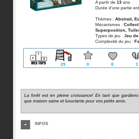
A partir de
13
ans
Durée d'une partie en
Thèmes :
Abstrait, E
Mécanismes :
Collect
Superposition, Tuile
Types de jeu :
Jeu de
Complexité du jeu :
Fa
29
0
8
3
La forêt est
en pleine croissance!
En tant que
gardiens
que
maison saine
et luxuriante
pour vos
petits amis
.
INFOS