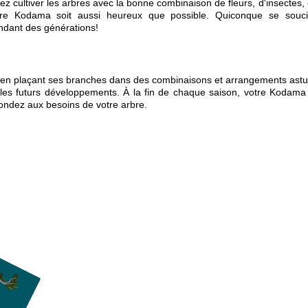
ez cultiver
les arbres
avec
la bonne combinaison de
fleurs, d'insectes
,
re
Kodama
soit
aussi heureux que possible
.
Quiconque
se souc
ndant des générations
!
en plaçant ses branches dans des combinaisons et arrangements astu
r les futurs développements.
À la fin
de chaque saison
, votre
Kodama
ondez aux besoins de votre
arbre
.