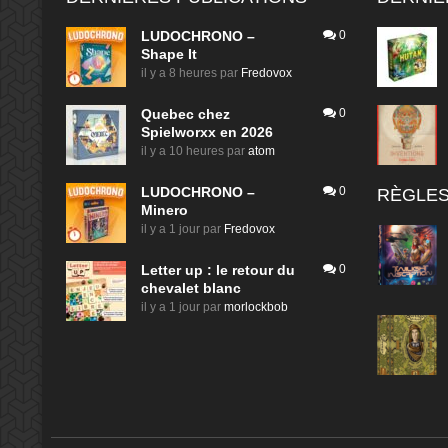
LUDOCHRONO –
0
Shape It
il y a 8 heures
par
Fredovox
Quebec chez
0
Spielworxx en 2026
il y a 10 heures
par
atom
LUDOCHRONO –
0
RÈGLES
Minero
il y a 1 jour
par
Fredovox
Letter up : le retour du
0
chevalet blanc
il y a 1 jour
par
morlockbob