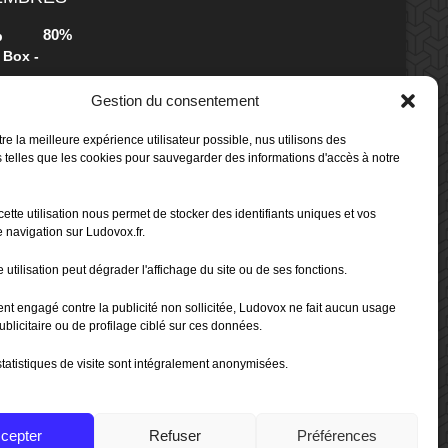
80%
b
 Box -
Gestion du consentement
80%
b
re la meilleure expérience utilisateur possible, nus utilisons des
 Box -
 telles que les cookies pour sauvegarder des informations d'accès à notre
cette utilisation nous permet de stocker des identifiants uniques et vos
70%
b
 navigation sur Ludovox.fr.
 utilisation peut dégrader l'affichage du site ou de ses fonctions.
80%
ent engagé contre la publicité non sollicitée, Ludovox ne fait aucun usage
ublicitaire ou de profilage ciblé sur ces données.
tatistiques de visite sont intégralement anonymisées.
cepter
Refuser
Préférences