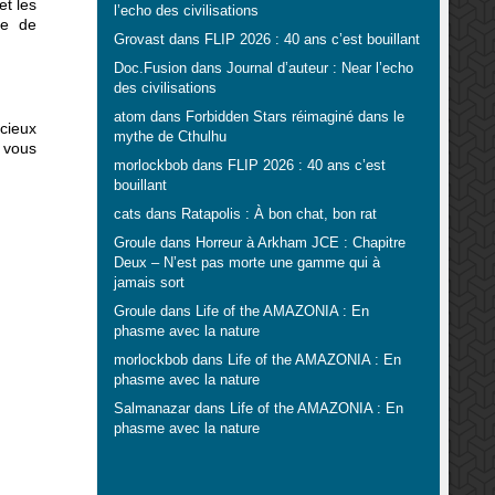
et les
l’echo des civilisations
ie de
Grovast
dans
FLIP 2026 : 40 ans c’est bouillant
Doc.Fusion
dans
Journal d’auteur : Near l’echo
des civilisations
atom
dans
Forbidden Stars réimaginé dans le
cieux
mythe de Cthulhu
vous
morlockbob
dans
FLIP 2026 : 40 ans c’est
bouillant
cats
dans
Ratapolis : À bon chat, bon rat
Groule
dans
Horreur à Arkham JCE : Chapitre
Deux – N’est pas morte une gamme qui à
jamais sort
Groule
dans
Life of the AMAZONIA : En
phasme avec la nature
morlockbob
dans
Life of the AMAZONIA : En
phasme avec la nature
Salmanazar
dans
Life of the AMAZONIA : En
phasme avec la nature