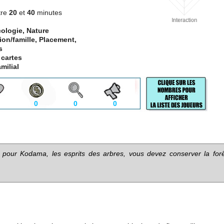
tre
20
et
40
minutes
cologie, Nature
ion/famille, Placement,
s
 cartes
milial
0
0
0
pour
Kodama
,
les
esprits des arbres
,
vous devez conserver
la for