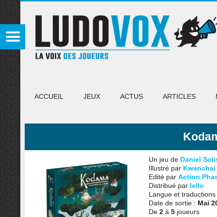
ACCUEIL
JEUX
ACTUS
ARTICLES
Kodama
Un jeu de
Daniel Soli
Illustré par
Kwanchai 
Edité par
Action Pha
Distribué par
Iello
Langue et traductions
Date de sortie :
Mai 2
De
2
à
5
joueurs