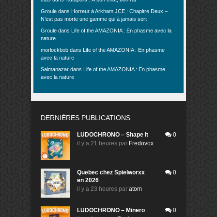
Groule
dans
Horreur à Arkham JCE : Chapitre Deux –
N’est pas morte une gamme qui à jamais sort
Groule
dans
Life of the AMAZONIA : En phasme avec la
nature
morlockbob
dans
Life of the AMAZONIA : En phasme
avec la nature
Salmanazar
dans
Life of the AMAZONIA : En phasme
avec la nature
DERNIÈRES PUBLICATIONS
LUDOCHRONO – Shape It
0
il y a 21 heures
par
Fredovox
Quebec chez Spielworxx
0
en 2026
il y a 23 heures
par
atom
LUDOCHRONO – Minero
0