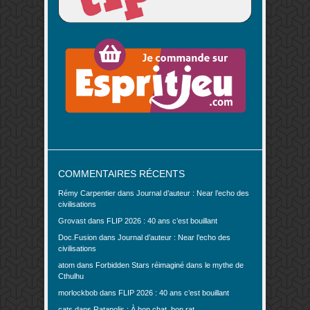
COMMENTAIRES RÉCENTS
Rémy Carpentier
dans
Journal d’auteur : Near l’echo des
civilisations
Grovast
dans
FLIP 2026 : 40 ans c’est bouillant
Doc.Fusion
dans
Journal d’auteur : Near l’echo des
civilisations
atom
dans
Forbidden Stars réimaginé dans le mythe de
Cthulhu
morlockbob
dans
FLIP 2026 : 40 ans c’est bouillant
cats
dans
Ratapolis : À bon chat, bon rat