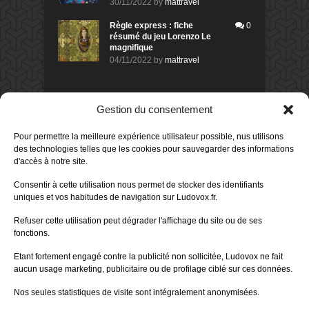
30/11/2022
by
mattravel
Règle express : fiche
0
résumé du jeu Lorenzo Le
magnifique
04/11/2022
by
mattravel
DERNIERS AVIS DES MEMBRES
Gestion du consentement
60%
Avis de
morlockbob
Pour permettre la meilleure expérience utilisateur possible, nus utilisons
Sur le jeu Collect!
des technologies telles que les cookies pour sauvegarder des informations
Publié le
il y a 9 heures
d'accès à notre site.
80%
Avis de
morlockbob
Consentir à cette utilisation nous permet de stocker des identifiants
Sur le jeu Detective Box - Ciao
uniques et vos habitudes de navigation sur Ludovox.fr.
Bella
Publié le
il y a 1 jour
Refuser cette utilisation peut dégrader l'affichage du site ou de ses
fonctions.
80%
Avis de
morlockbob
Sur le jeu Detective Box - Ciao
Etant fortement engagé contre la publicité non sollicitée, Ludovox ne fait
Bella
aucun usage marketing, publicitaire ou de profilage ciblé sur ces données.
Publié le
il y a 1 jour
Nos seules statistiques de visite sont intégralement anonymisées.
70%
Avis de
morlockbob