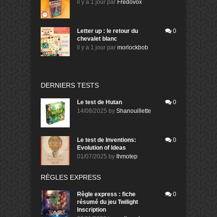
il y a 1 jour
par
Fredovox
Letter up : le retour du
0
chevalet blanc
il y a 1 jour
par
morlockbob
DERNIERS TESTS
Le test de Hutan
0
14/08/2025
by
Shanouillette
Le test de Inventions:
0
Evolution of Ideas
01/07/2025
by
Ihmotep
RÈGLES EXPRESS
Règle express : fiche
0
résumé du jeu Twilight
Inscription