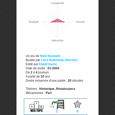
Un jeu de
Niek Neuwahl
Illustré par
Luca Raimondo Giacomo
Edité par
Kidult Game
Date de sortie :
01-2004
De
2
à
4
joueurs
A partir de
10
ans
Durée moyenne d'une partie :
20
minutes
Thèmes :
Historique, Renaissance
Mécanismes :
Pari
1
0