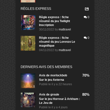
RÈGLES EXPRESS
Règle express : fiche
0
résumé du jeu Twilight
Inscription
30/11/2022
by
mattravel
Règle express : fiche
0
résumé du jeu Lorenzo Le
magnifique
04/11/2022
by
mattravel
DERNIERS AVIS DES MEMBRES
70%
Avis de
morlockbob
Sur le jeu Aeterna
Publié le
il y a 22 heures
80%
Avis de
groule
Sur le jeu Horreur à Arkham :
Le Jeu de
Publié le
il y a 4 jours