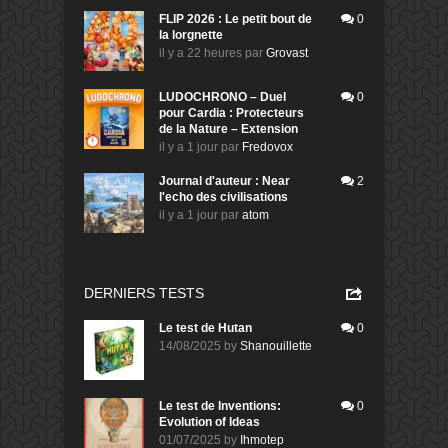
FLIP 2026 : Le petit bout de
0
la lorgnette
il y a 22 heures
par
Grovast
LUDOCHRONO – Duel
0
pour Cardia : Protecteurs
de la Nature – Extension
il y a 1 jour
par
Fredovox
Journal d'auteur : Near
2
l'echo des civilisations
il y a 1 jour
par
atom
DERNIERS TESTS
Le test de Hutan
0
14/08/2025
by
Shanouillette
Le test de Inventions:
0
Evolution of Ideas
01/07/2025
by
Ihmotep