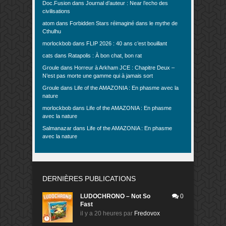
Doc.Fusion
dans
Journal d’auteur : Near l’echo des
civilisations
atom
dans
Forbidden Stars réimaginé dans le mythe de
Cthulhu
morlockbob
dans
FLIP 2026 : 40 ans c’est bouillant
cats
dans
Ratapolis : À bon chat, bon rat
Groule
dans
Horreur à Arkham JCE : Chapitre Deux –
N’est pas morte une gamme qui à jamais sort
Groule
dans
Life of the AMAZONIA : En phasme avec la
nature
morlockbob
dans
Life of the AMAZONIA : En phasme
avec la nature
Salmanazar
dans
Life of the AMAZONIA : En phasme
avec la nature
DERNIÈRES PUBLICATIONS
LUDOCHRONO – Not So
0
Fast
il y a 20 heures
par
Fredovox