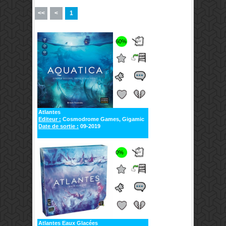
<<
<
1
60%
Atlantes
Editeur :
Cosmodrome Games, Gigamic
Date de sortie :
09-2019
0%
Atlantes Eaux Glacées