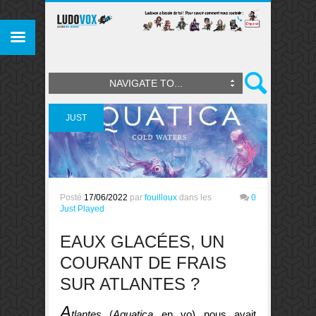
NAVIGATE TO...
JUST
PLAYED
Posté
17/06/2022
par
fouilloux
dans les
0
Just Played
EAUX GLACÉES, UN
COURANT DE FRAIS
SUR ATLANTES ?
A
tlantes
(
Aquatica
en vo) nous avait