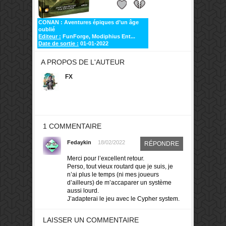
CONAN : Aventures épiques d’un âge
oublié
Editeur :
FunForge, Modiphius Ent...
Date de sortie :
01-01-2022
A PROPOS DE L'AUTEUR
FX
1 COMMENTAIRE
Fedaykin
18/02/2022
RÉPONDRE
Merci pour l’excellent retour.
Perso, tout vieux routard que je suis, je
n’ai plus le temps (ni mes joueurs
d’ailleurs) de m’accaparer un système
aussi lourd.
J’adapterai le jeu avec le Cypher system.
LAISSER UN COMMENTAIRE