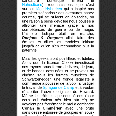
caricature burlesque (merci le
Naheulband
), reconnaissons que c’est
surtout
l’âge Hyboréen
qui a inspiré nos
premiers scénarios : des aventures assez
courtes, qui se suivent en épisodes, où
une raison à peine dévoilée nous pousse à
affronter une menace grâce à nos
compétences de guerre ou de magie.
L’histoire ludique était en marche
,
Donjons & Dragons
allait faire des
émules et diluer les modèles initiaux
jusqu’à ce qu’on n’en reconnaisse plus la
paternité.
Mais les geeks sont pointilleux et fidèles.
Alors que la licence
Conan
investissait
nos rayons sous forme de livres, de jeux,
et de bandes dessinées et se projetait au
cinéma sous les formes musclées de
Schwarzenegger, une fronde légaliste a
commencé à pousser de la voix, à fustiger
le travail de
Sprague de Camp
et à vouloir
réhabiliter l’œuvre originale de Howard.
Même les rôlistes que nous étions (pour
ceux qui étaient nés bien sûr ^^) ne
voyaient pas forcément le mal à confondre
Conan le Cimmérien
avec une brute
sans cesse entourée de groupies en sous-