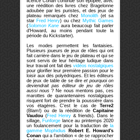
licence
Conan
continue son épopée, avec
une réédition des livres chez Bragelonne
adoubée par les puristes, et des jeux de
plateau remarqués chez
Monolith
(et sa
star
Fred Henry
) ou chez
Mythic Games
(
Solomon Kane
aura beaucoup fait parler
d’Howard, au moins pendant toute la
période du Kickstarter).
Les modes permettent les fantaisies.
Plusieurs joueurs de jeux de rôles qui ont
fait carrière dans le jeu de plateau et qui se
sont servis de leur héritage ludique dans
leur travail ont fait des
vidéos nostalgiques
pour glorifier leur première passion pour le
loisir aux dés polyédriques. Et les éditeurs
de jeux de table de se dire
et pourquoi on
deviendrait pas éditeur de jeu de rôles
aussi nous
? Ne nous mentons pas, ces
marottes de quarantenaires nostalgiques
risquent fort de prendre la poussière dans
vos étagères. C’est le cas de
Terre2
(Blam!) ou de la réédition de
Capitaine
Vaudou
(
Fred Henry
& friends). Dans le
sillage,
Funforge
lance au printemps 2020
un foulancement pour la traduction de
la
gamme Mophidius
Robert E. Howard’s
Conan
qui a l’ambition « de se rapprocher