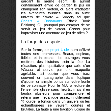
gardant le même esprit, ils auront
certainement envie de garder le jeu en
changeant son moteur, ou alors d’adapter
les aventures fournies dans un autre
univers de Sword & Sorcery tel que
Beasts & Barbarians
(Black Book
Editions). Ou pourquoi pas essayer de se
servir du jeu de plateau
Conan
pour
improviser une aventure de jeu de rôles ?
La forge des espoirs
Sur la forme, ce
projet Ulule
aura délivré
toutes ses promesses. Beaux, copieux,
fidèles et inspirants, les ouvrages vous
mettront des histoires plein la tête. La
rédaction, plus qualitative que celle d’un
Witcher
et servie par une maquette
agréable, fait oublier que vous lisez
souvent un paragraphe dans l’optique
d’ajouter un simple bonus sur votre feuille
de personnage. Pour le MJ, la lecture de
l’ensemble glisse sans heurts, mais il en
faudra plusieurs pour comprendre et
retenir une mécanique assez (inutilement
?) lourde, a fortiori dans un univers où les
échauffourées se veulent courtes et
brutales. La faute à une tradition ludique de