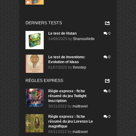
DERNIERS TESTS
Le test de Hutan
0
14/08/2025
by
Shanouillette
Le test de Inventions:
0
Evolution of Ideas
01/07/2025
by
Ihmotep
RÈGLES EXPRESS
Règle express : fiche
0
résumé du jeu Twilight
Inscription
30/11/2022
by
mattravel
Règle express : fiche
0
résumé du jeu Lorenzo Le
magnifique
04/11/2022
by
mattravel