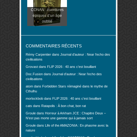
CONAN : Aventures
épiques d’un âge
oublié
COMMENTAIRES RÉCENTS
Rémy Carpentier
dans
Journal d’auteur : Near l’echo des
civilisations
Grovast
dans
FLIP 2026 : 40 ans c’est bouillant
Doc.Fusion
dans
Journal d’auteur : Near l’echo des
civilisations
atom
dans
Forbidden Stars réimaginé dans le mythe de
Cthulhu
morlockbob
dans
FLIP 2026 : 40 ans c’est bouillant
cats
dans
Ratapolis : À bon chat, bon rat
Groule
dans
Horreur à Arkham JCE : Chapitre Deux –
N’est pas morte une gamme qui à jamais sort
Groule
dans
Life of the AMAZONIA : En phasme avec la
nature