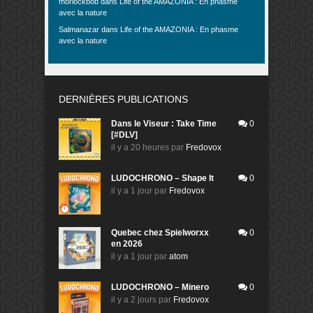
morlockbob
dans
Life of the AMAZONIA : En phasme
avec la nature
Salmanazar
dans
Life of the AMAZONIA : En phasme
avec la nature
DERNIÈRES PUBLICATIONS
Dans le Viseur : Take Time
0
[#DLV]
il y a 20 heures
par
Fredovox
LUDOCHRONO – Shape It
0
il y a 1 jour
par
Fredovox
Quebec chez Spielworxx
0
en 2026
il y a 1 jour
par
atom
LUDOCHRONO – Minero
0
il y a 2 jours
par
Fredovox