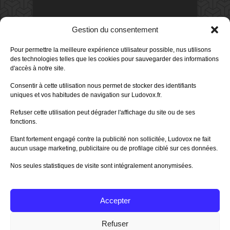
DERNIERS AVIS DES MEMBRES
Gestion du consentement
60%
Avis de
morlockbob
Pour permettre la meilleure expérience utilisateur possible, nus utilisons
Sur le jeu Collect!
des technologies telles que les cookies pour sauvegarder des informations
Publié le
il y a 1 jour
d'accès à notre site.
80%
Consentir à cette utilisation nous permet de stocker des identifiants
Avis de
morlockbob
uniques et vos habitudes de navigation sur Ludovox.fr.
Sur le jeu Detective Box - Ciao
Bella
Refuser cette utilisation peut dégrader l'affichage du site ou de ses
Publié le
il y a 2 jours
fonctions.
80%
Avis de
morlockbob
Etant fortement engagé contre la publicité non sollicitée, Ludovox ne fait
Sur le jeu Detective Box - Ciao
Bella
aucun usage marketing, publicitaire ou de profilage ciblé sur ces données.
Publié le
il y a 2 jours
Nos seules statistiques de visite sont intégralement anonymisées.
70%
Avis de
morlockbob
Sur le jeu Aeterna
Publié le
il y a 3 jours
Accepter
Tous les avis
Refuser