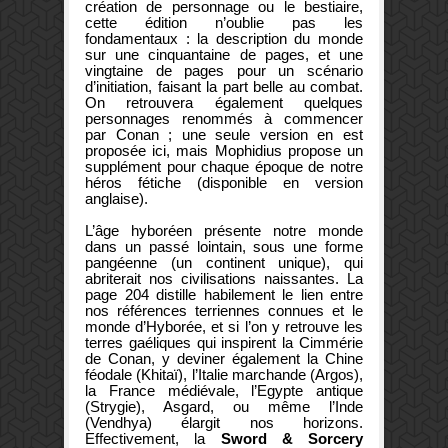
création de personnage ou le bestiaire,
cette édition n’oublie pas les
fondamentaux : la description du monde
sur une cinquantaine de pages, et une
vingtaine de pages pour un scénario
d’initiation, faisant la part belle au combat.
On retrouvera également quelques
personnages renommés à commencer
par Conan ; une seule version en est
proposée ici, mais Mophidius propose un
supplément pour chaque époque de notre
héros fétiche (disponible en version
anglaise).
L’âge hyboréen présente notre monde
dans un passé lointain, sous une forme
pangéenne (un continent unique), qui
abriterait nos civilisations naissantes. La
page 204 distille habilement le lien entre
nos références terriennes connues et le
monde d’Hyborée, et si l’on y retrouve les
terres gaéliques qui inspirent la Cimmérie
de Conan, y deviner également la Chine
féodale (Khitaï), l’Italie marchande (Argos),
la France médiévale, l’Egypte antique
(Strygie), Asgard, ou même l’Inde
(Vendhya) élargit nos horizons.
Effectivement, la
Sword & Sorcery