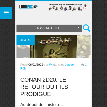
NAVIGATE TO...
JEU DE
RÔLE
Posté
06/01/2022
par
FX
dans les
Jeu de
1
Rôle
CONAN 2D20, LE
RETOUR DU FILS
PRODIGUE
Au début de l’histoire…