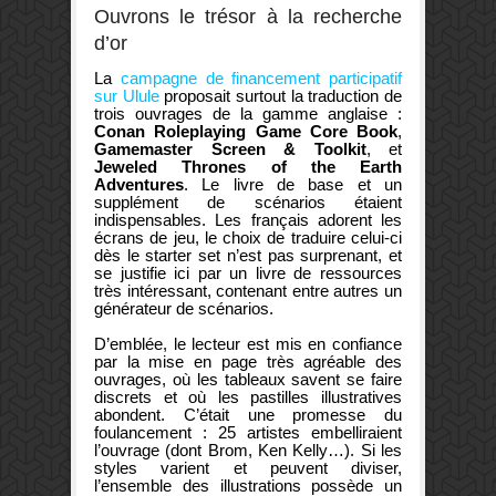
Ouvrons le trésor à la recherche
d’or
La
campagne de financement participatif
sur Ulule
proposait surtout la traduction de
trois ouvrages de la gamme anglaise :
Conan Roleplaying Game Core Book
,
Gamemaster Screen & Toolkit
, et
Jeweled Thrones of the Earth
Adventures
. Le livre de base et un
supplément de scénarios étaient
indispensables. Les français adorent les
écrans de jeu, le choix de traduire celui-ci
dès le starter set n’est pas surprenant, et
se justifie ici par un livre de ressources
très intéressant, contenant entre autres un
générateur de scénarios.
D’emblée, le lecteur est mis en confiance
par la mise en page très agréable des
ouvrages, où les tableaux savent se faire
discrets et où les pastilles illustratives
abondent. C’était une promesse du
foulancement : 25 artistes embelliraient
l’ouvrage (dont Brom, Ken Kelly…). Si les
styles varient et peuvent diviser,
l’ensemble des illustrations possède un