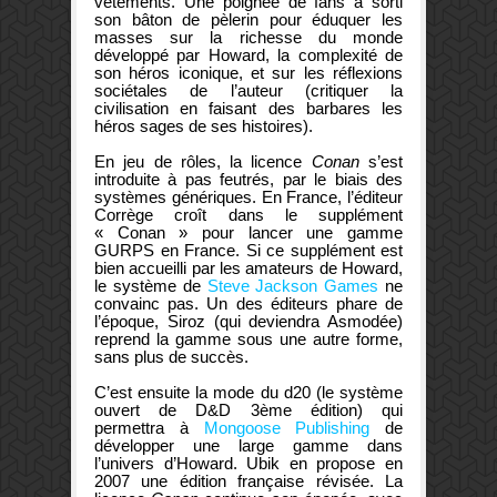
vêtements. Une poignée de fans a sorti
son bâton de pèlerin pour éduquer les
masses sur la richesse du monde
développé par Howard, la complexité de
son héros iconique, et sur les réflexions
sociétales de l’auteur (critiquer la
civilisation en faisant des barbares les
héros sages de ses histoires).
En jeu de rôles, la licence
Conan
s’est
introduite à pas feutrés, par le biais des
systèmes génériques. En France, l’éditeur
Corrège croît dans le supplément
« Conan » pour lancer une gamme
GURPS en France. Si ce supplément est
bien accueilli par les amateurs de Howard,
le système de
Steve Jackson Games
ne
convainc pas. Un des éditeurs phare de
l’époque, Siroz (qui deviendra Asmodée)
reprend la gamme sous une autre forme,
sans plus de succès.
C’est ensuite la mode du d20 (le système
ouvert de D&D 3ème édition) qui
permettra à
Mongoose Publishing
de
développer une large gamme dans
l’univers d’Howard. Ubik en propose en
2007 une édition française révisée. La