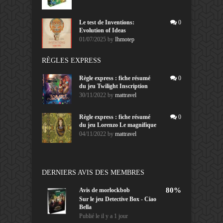
Le test de Inventions:
0
Evolution of Ideas
01/07/2025
by
Ihmotep
RÈGLES EXPRESS
Règle express : fiche résumé
0
du jeu Twilight Inscription
30/11/2022
by
mattravel
Règle express : fiche résumé
0
du jeu Lorenzo Le magnifique
04/11/2022
by
mattravel
DERNIERS AVIS DES MEMBRES
80%
Avis de
morlockbob
Sur le jeu Detective Box - Ciao
Bella
Publié le
il y a 1 jour