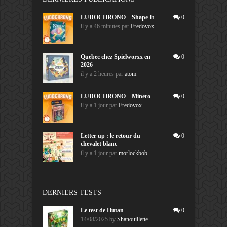
LUDOCHRONO – Shape It
0
il y a 46 minutes
par
Fredovox
Quebec chez Spielworxx en
0
2026
il y a 2 heures
par
atom
LUDOCHRONO – Minero
0
il y a 1 jour
par
Fredovox
Letter up : le retour du
0
chevalet blanc
il y a 1 jour
par
morlockbob
DERNIERS TESTS
Le test de Hutan
0
14/08/2025
by
Shanouillette