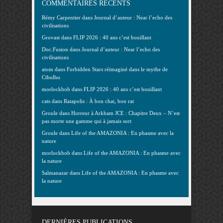
COMMENTAIRES RÉCENTS
Rémy Carpentier
dans
Journal d’auteur : Near l’echo des
civilisations
Grovast
dans
FLIP 2026 : 40 ans c’est bouillant
Doc.Fusion
dans
Journal d’auteur : Near l’echo des
civilisations
atom
dans
Forbidden Stars réimaginé dans le mythe de
Cthulhu
morlockbob
dans
FLIP 2026 : 40 ans c’est bouillant
cats
dans
Ratapolis : À bon chat, bon rat
Groule
dans
Horreur à Arkham JCE : Chapitre Deux – N’est
pas morte une gamme qui à jamais sort
Groule
dans
Life of the AMAZONIA : En phasme avec la
nature
morlockbob
dans
Life of the AMAZONIA : En phasme avec
la nature
Salmanazar
dans
Life of the AMAZONIA : En phasme avec
la nature
DERNIÈRES PUBLICATIONS