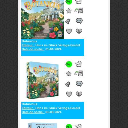
0%
Botanicus
Editeur :
Hans im Glück Verlags-GmbH
Date de sortie :
01-01-2024
0%
Botanicus
Editeur :
Hans im Glück Verlags-GmbH
Date de sortie :
01-09-2024
79%