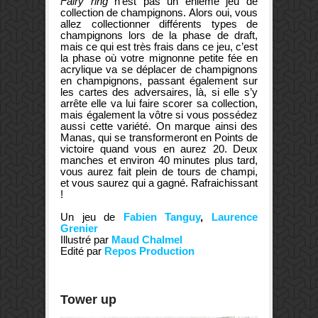
Fairy ring
n’est pas un énième jeu de
collection de champignons. Alors oui, vous
allez collectionner différents types de
champignons lors de la phase de draft,
mais ce qui est très frais dans ce jeu, c’est
la phase où votre mignonne petite fée en
acrylique va se déplacer de champignons
en champignons, passant également sur
les cartes des adversaires, là, si elle s’y
arrête elle va lui faire scorer sa collection,
mais également la vôtre si vous possédez
aussi cette variété. On marque ainsi des
Manas, qui se transformeront en Points de
victoire quand vous en aurez 20. Deux
manches et environ 40 minutes plus tard,
vous aurez fait plein de tours de champi,
et vous saurez qui a gagné. Rafraichissant
!
Un jeu de
Fabien Tanguy
,
Laurence
Grenier
Illustré par
Maud Chalmel
Edité par
Repos Production
Tower up