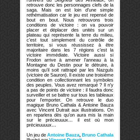
retrouve donc les personnages clefs de la
saga. Mais on est loin d’une simple
rethématisation car le jeu est repensé de
bout en bout. Nous retrouvons trois
conditions de victoire : on va pouvoir
placer et déplacer des unités sur un
plateau qui représente la terre du milieu,
c’est tout simplement du contrôle de
territoire, si vous réussissez à être
majoritaire dans les 7 régions c’est la
victoire immédiate. Victoire aussi si
Frodon arrive à amener l’anneau à la
Montagne du Destin pour le détruire, à
moins qu’il soit rattrapé par les Nazguls
(victoire de Sauron). Il existe une troisième
condition en collectionnant les symboles
des peuples. Vous avez remarqué ? Il n’y
a pas de points de victoire : il faudra donc
surveiller et se battre sur tous les tableaux
pour l’emporter. On retrouve le duo
magique Bruno Cathala & Antoine Bauza
avec Vincent Dutrait aux illustrations. On
en reparlera dès qu’on aura mis la main
sur le précieuuux… il est où mon
précieuuuux…
Un jeu de
Antoine Bauza
,
Bruno Cathala
Illustré par
Vincent Dutrait