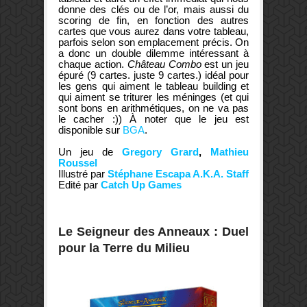
donne des clés ou de l’or, mais aussi du
scoring de fin, en fonction des autres
cartes que vous aurez dans votre tableau,
parfois selon son emplacement précis. On
a donc un double dilemme intéressant à
chaque action.
Château Combo
est un jeu
épuré (9 cartes. juste 9 cartes.) idéal pour
les gens qui aiment le tableau building et
qui aiment se triturer les méninges (et qui
sont bons en arithmétiques, on ne va pas
le cacher :)) À noter que le jeu est
disponible sur
BGA
.
Un jeu de
Gregory Grard
,
Mathieu
Roussel
Illustré par
Stéphane Escapa A.K.A. Staff
Edité par
Catch Up Games
Le Seigneur des Anneaux : Duel
pour la Terre du Milieu