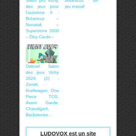
Salon pro Vichy,
botanicus : un
des jeux pour
jeu massif
l’automne II :
Botanicus –
Nunatak –
Superstore 3000
– Dicy Cards –
Debrief Salon
des jeux Vichy
2024 (2) :
Zenith,
Kraftwagen, One
Piece TCG,
Avant Garde,
Chandigarh,
Backstories…
LUDOVOX est un site