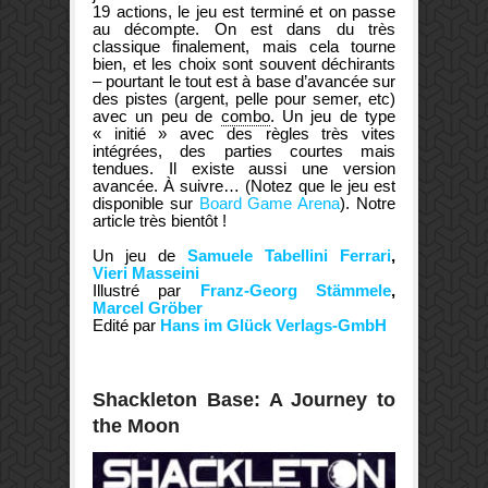
19 actions, le jeu est terminé et on passe
au décompte. On est dans du très
classique finalement, mais cela tourne
bien, et les choix sont souvent déchirants
– pourtant le tout est à base d’avancée sur
des pistes (argent, pelle pour semer, etc)
avec un peu de
combo
. Un jeu de type
« initié » avec des règles très vites
intégrées, des parties courtes mais
tendues. Il existe aussi une version
avancée. À suivre… (Notez que le jeu est
disponible sur
Board Game Arena
). Notre
article très bientôt !
Un jeu de
Samuele Tabellini Ferrari
,
Vieri Masseini
Illustré par
Franz-Georg Stämmele
,
Marcel Gröber
Edité par
Hans im Glück Verlags-GmbH
Shackleton Base: A Journey to
the Moon