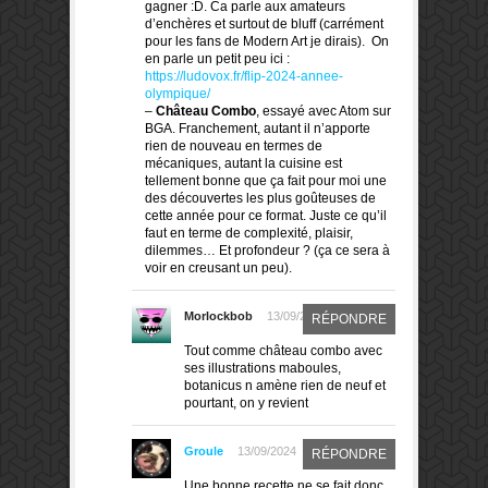
gagner :D. Ca parle aux amateurs
d’enchères et surtout de bluff (carrément
pour les fans de Modern Art je dirais). On
en parle un petit peu ici :
https://ludovox.fr/flip-2024-annee-
olympique/
–
Château Combo
, essayé avec Atom sur
BGA. Franchement, autant il n’apporte
rien de nouveau en termes de
mécaniques, autant la cuisine est
tellement bonne que ça fait pour moi une
des découvertes les plus goûteuses de
cette année pour ce format. Juste ce qu’il
faut en terme de complexité, plaisir,
dilemmes… Et profondeur ? (ça ce sera à
voir en creusant un peu).
Morlockbob
13/09/2024
RÉPONDRE
Tout comme château combo avec
ses illustrations maboules,
botanicus n amène rien de neuf et
pourtant, on y revient
Groule
13/09/2024
RÉPONDRE
Une bonne recette ne se fait donc