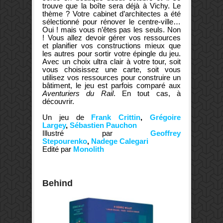
trouve que la boîte sera déjà à Vichy. Le
thème ?
Votre cabinet d’architectes a été
sélectionné pour rénover le centre-ville…
Oui ! mais vous n’êtes pas les seuls. Non
! Vous allez devoir gérer vos ressources
et planifier vos constructions mieux que
les autres pour sortir votre épingle du jeu.
Avec un choix ultra clair à votre tour, soit
vous choisissez une carte, soit vous
utilisez vos ressources pour construire un
bâtiment, le jeu est parfois comparé aux
Aventuriers du Rail
. En tout cas, à
découvrir.
Un jeu de
Frank Crittin
,
Grégoire
Largey
,
Sébastien Pauchon
Illustré par
Geoffrey
Stepourenko
,
Nadege Calegari
Edité par
Monolith
Behind