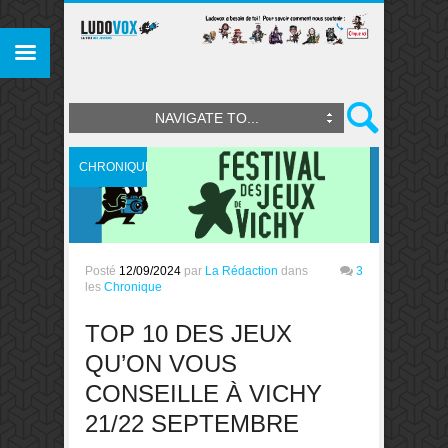
NAVIGATE TO...
CHRONIQUE
Posté
12/09/2024
par
La Rédaction
dans
3
les
Chronique
TOP 10 DES JEUX
QU’ON VOUS
CONSEILLE À VICHY
21/22 SEPTEMBRE