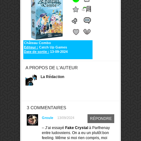
Château Combo
Editeur :
Catch Up Games
Date de sortie :
13-09-2024
A PROPOS DE L'AUTEUR
La Rédaction
3 COMMENTAIRES
Groule
13/09/2024
RÉPONDRE
– J’ai essayé
Fake Crystal
à Parthenay
entre ludovxiens. On a eu un plutôt bon
feeling. Même si moi rien compris, moi