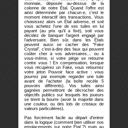
monnaie, déposée au-dessus de la
colonne de notre Étal. Quand l’offre est
ainsi déterminée par chacun·e, c’est le
moment interactif des transactions. Vous
choisissez alors un Étal adverse, et soit
vous achetez l’une de ses tuiles en lui
payant (au prix qu’il a fixé), soit vous
décidez de banquer l’argent engagé par
l’adversaire. Bien sûr, dans les Étals
peuvent aussi se cacher des “Fake
Crystal”, c’est-à-dire des faux qui peuvent
coûter cher à vos adversaires… ou à
vous-même, si votre piège se retourne
contre vous ! En compensation, lorsque
vous récupérez un Fake, vous retournez
votre jeton Pouvoir face active : vous
pourrez par exemple regarder une tuile
avant de l’acheter (la boîte recèle 5
pouvoirs différents).
Vos tuiles ainsi
gagnées permettront de décrocher des
objectifs publics sur lesquels les joueurs
se tirent la bourre (avoir la majorité dans
une couleur, ou des lots de cristaux de
valeurs particulières).
Pas forcément facile au départ d’entrer
dans la logique (comment bien utiliser nos
emplacements sur notre Étal ?) mais au