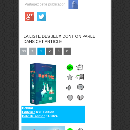
Partagez cette publication
LA LISTE DES JEUX DONT ON PARLE
DANS CET ARTICLE :
<<
<
1
2
3
>
90%
Behind
Editeur :
KYF Edition
Date de sortie :
11-2024