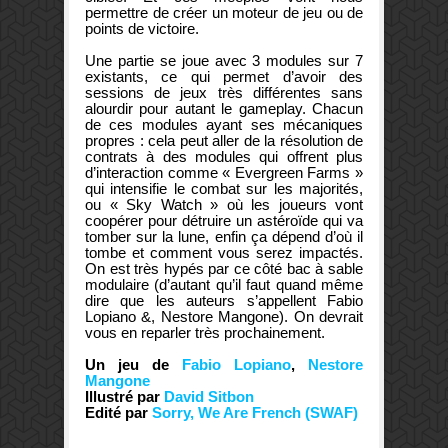
permettre de créer un moteur de jeu ou de
points de victoire.
Une partie se joue avec 3 modules sur 7
existants, ce qui permet d’avoir des
sessions de jeux très différentes sans
alourdir pour autant le gameplay. Chacun
de ces modules ayant ses mécaniques
propres : cela peut aller de la résolution de
contrats à des modules qui offrent plus
d’interaction comme « Evergreen Farms »
qui intensifie le combat sur les majorités,
ou « Sky Watch » où les joueurs vont
coopérer pour détruire un astéroïde qui va
tomber sur la lune, enfin ça dépend d’où il
tombe et comment vous serez impactés.
On est très hypés par ce côté bac à sable
modulaire (d’autant qu’il faut quand même
dire que les auteurs s’appellent
Fabio
Lopiano &
,
Nestore Mangone
). O
n devrait
vous en reparler très prochainement.
Un jeu de
Fabio Lopiano
,
Nestore
Mangone
Illustré par
David Sitbon
Edité par
Sorry, We Are French (SWAF)