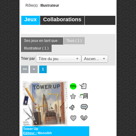
Rôle(s) :
Illustrateur
Jeux
Collaborations
Publications
Forums
Ses jeux en tant que :
Tous
( 1 )
Illustrateur
( 1 )
Trier par
Titre du jeu
Ascendant
<<
<
1
70%
Tower Up
Editeur :
Monolith