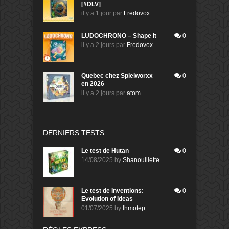
[#DLV]
il y a 1 jour
par
Fredovox
LUDOCHRONO – Shape It
0
il y a 2 jours
par
Fredovox
Quebec chez Spielworxx
0
en 2026
il y a 2 jours
par
atom
DERNIERS TESTS
Le test de Hutan
0
14/08/2025
by
Shanouillette
Le test de Inventions:
0
Evolution of Ideas
01/07/2025
by
Ihmotep