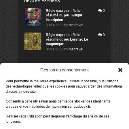
RÈGLES EXPRESS
Règle express : fiche
0
résumé du jeu Twilight
Inscription
30/11/2022
by
mattravel
Règle express : fiche
0
résumé du jeu Lorenzo Le
magnifique
04/11/2022
by
mattravel
DERNIERS AVIS DES MEMBRES
Gestion du consentement
60%
Avis de
morlockbob
Pour permettre la meilleure expérience utilisateur possible, nus utilisons
Sur le jeu Collect!
des technologies telles que les cookies pour sauvegarder des informations
Publié le
il y a 2 jours
d'accès à notre site.
80%
Avis de
morlockbob
Consentir à cette utilisation nous permet de stocker des identifiants
Sur le jeu Detective Box - Ciao
uniques et vos habitudes de navigation sur Ludovox.fr.
Bella
Publié le
il y a 3 jours
Refuser cette utilisation peut dégrader l'affichage du site ou de ses
fonctions.
80%
Avis de
morlockbob