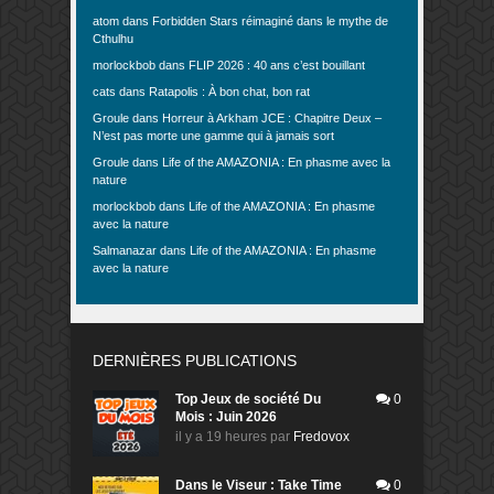
atom
dans
Forbidden Stars réimaginé dans le mythe de
Cthulhu
morlockbob
dans
FLIP 2026 : 40 ans c’est bouillant
cats
dans
Ratapolis : À bon chat, bon rat
Groule
dans
Horreur à Arkham JCE : Chapitre Deux –
N’est pas morte une gamme qui à jamais sort
Groule
dans
Life of the AMAZONIA : En phasme avec la
nature
morlockbob
dans
Life of the AMAZONIA : En phasme
avec la nature
Salmanazar
dans
Life of the AMAZONIA : En phasme
avec la nature
DERNIÈRES PUBLICATIONS
Top Jeux de société Du
0
Mois : Juin 2026
il y a 19 heures
par
Fredovox
Dans le Viseur : Take Time
0