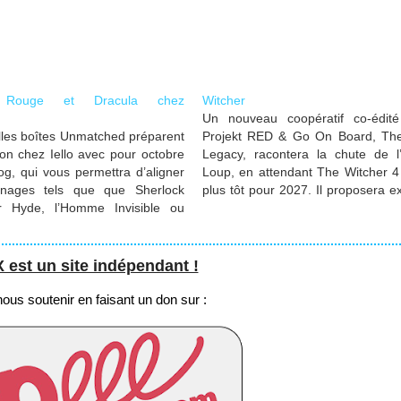
 Rouge et Dracula chez
Witcher
Un nouveau coopératif co-édit
les boîtes Unmatched préparent
Projekt RED & Go On Board, The
ion chez Iello avec pour octobre
Legacy, racontera la chute de l
g, qui vous permettra d’aligner
Loup, en attendant The Witcher 4
nages tels que que Sherlock
plus tôt pour 2027. Il proposera ex
 Hyde, l’Homme Invisible ou
combats de monstres et intrigu
t ensuite Chaperon Rouge et
dans l’univers The Witcher. The
our la toute fin d’année/début
Legacy sera la…
st un site indépendant !
us soutenir en faisant un don sur :