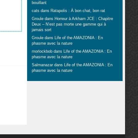
bouillant
cats
dans
Ratapolis : À bon chat, bon rat
Groule
dans
Horreur à Arkham JCE : Chapitre
Deux – N’est pas morte une gamme qui à
jamais sort
Groule
dans
Life of the AMAZONIA : En
phasme avec la nature
morlockbob
dans
Life of the AMAZONIA : En
phasme avec la nature
Salmanazar
dans
Life of the AMAZONIA : En
phasme avec la nature