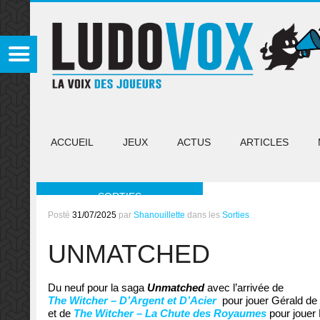
ACCUEIL
JEUX
ACTUS
ARTICLES
SORTIES
Posté
31/07/2025
par
Shanouillette
dans les
Sorties
UNMATCHED
Du neuf pour la saga
Unmatched
avec l’arrivée de
The Witcher – D’Argent et D’Acier
pour jouer Gérald de R
et de
The Witcher – La Chute des Royaumes
pour jouer E