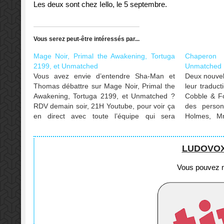
Les deux sont chez Iello, le 5 septembre.
Vous serez peut-être intéressés par...
Mage Noir, Primal the Awakening, Tortuga
Chaperon
2199, et Unmatched
Unmatched
Vous avez envie d’entendre Sha-Man et
Deux nouvel
Thomas débattre sur Mage Noir, Primal the
leur traduct
Awakening, Tortuga 2199, et Unmatched ?
Cobble & Fo
RDV demain soir, 21H Youtube, pour voir ça
des person
en direct avec toute l’équipe qui sera
Holmes, Mr
présente dans le tchat pour dire des bêtises
Dracula, e
avec vous ! Vous y serez ?
Beowulf, p
2022.
LUDOVOX e
Vous pouvez no