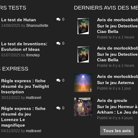
RS TESTS
DERNIERS AVIS DES 
Le test de Hutan
0
Avis de
morlockbo
14/08/2025
by
Shanouillette
Sur le jeu Detective
Ciao Bella
Publié le
il y a 1 heure
Le test de Inventions:
0
Avis de
morlockbo
Evolution of Ideas
Sur le jeu Detective
01/07/2025
by
Ihmotep
Ciao Bella
Publié le
il y a 1 heure
 EXPRESS
Avis de
morlockbo
Règle express : fiche
0
Sur le jeu Aeterna
résumé du jeu Twilight
Publié le
il y a 1 jour
Inscription
30/11/2022
by
mattravel
Avis de
groule
Sur le jeu Horreur à
Règle express : fiche
0
Arkham : Le Jeu de
résumé du jeu
Publié le
il y a 4 jours
Lorenzo Le
magnifique
Tous les avis
04/11/2022
by
mattravel