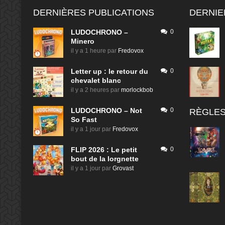
DERNIÈRES PUBLICATIONS
DERNIE
LUDOCHRONO –
0
Minero
il y a 1 heure
par
Fredovox
Letter up : le retour du
0
chevalet blanc
il y a 2 heures
par
morlockbob
LUDOCHRONO – Not
0
RÈGLES
So Fast
il y a 1 jour
par
Fredovox
FLIP 2026 : Le petit
0
bout de la lorgnette
il y a 1 jour
par
Grovast