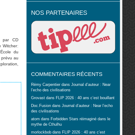
NOS PARTENAIRES
é par CD
 Witcher:
’École du
 prévu au
ploration,
e inédite
COMMENTAIRES RÉCENTS
 Witcher:
Rémy Carpentier
dans
Journal d’auteur : Near
l’echo des civilisations
Grovast
dans
FLIP 2026 : 40 ans c’est bouillant
Doc.Fusion
dans
Journal d’auteur : Near l’echo
des civilisations
atom
dans
Forbidden Stars réimaginé dans le
mythe de Cthulhu
morlockbob
dans
FLIP 2026 : 40 ans c’est