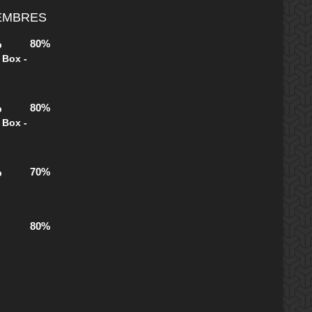
MEMBRES
80%
b
 Box -
80%
b
 Box -
70%
b
80%