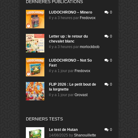
DERNIÈRES PUBLICATIONS
LUDOCHRONO – Minero
0
il y a 3 heures
par
Fredovox
Letter up : le retour du
0
chevalet blanc
il y a 3 heures
par
morlockbob
LUDOCHRONO – Not So
0
Fast
il y a 1 jour
par
Fredovox
FLIP 2026 : Le petit bout de
0
la lorgnette
il y a 1 jour
par
Grovast
DERNIERS TESTS
Le test de Hutan
0
14/08/2025
by
Shanouillette