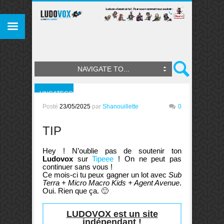
NAVIGATE TO...
UNCATEGORIZED
Posté
23/05/2025
par
Shanouillette
0
TIP
Hey ! N’oublie pas de soutenir ton
Ludovox
sur
Tipeee
! On ne peut pas
continuer sans vous !
Ce mois-ci tu peux gagner un lot avec
Sub
Terra + Micro Macro Kids + Agent Avenue
.
Oui. Rien que ça. 🙂
LUDOVOX est un site
indépendant !