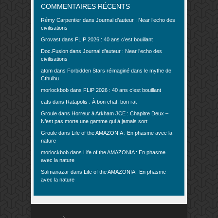
COMMENTAIRES RÉCENTS
Rémy Carpentier
dans
Journal d’auteur : Near l’echo des
civilisations
Grovast
dans
FLIP 2026 : 40 ans c’est bouillant
Doc.Fusion
dans
Journal d’auteur : Near l’echo des
civilisations
atom
dans
Forbidden Stars réimaginé dans le mythe de
Cthulhu
morlockbob
dans
FLIP 2026 : 40 ans c’est bouillant
cats
dans
Ratapolis : À bon chat, bon rat
Groule
dans
Horreur à Arkham JCE : Chapitre Deux –
N’est pas morte une gamme qui à jamais sort
Groule
dans
Life of the AMAZONIA : En phasme avec la
nature
morlockbob
dans
Life of the AMAZONIA : En phasme
avec la nature
Salmanazar
dans
Life of the AMAZONIA : En phasme
avec la nature