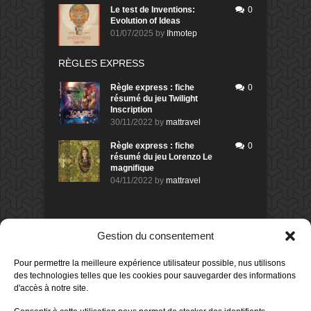
Le test de Inventions:
0
Evolution of Ideas
01/07/2025
by
Ihmotep
RÈGLES EXPRESS
Règle express : fiche
0
résumé du jeu Twilight
Inscription
30/11/2022
by
mattravel
Règle express : fiche
0
résumé du jeu Lorenzo Le
magnifique
04/11/2022
by
mattravel
DERNIERS AVIS DES MEMBRES
Gestion du consentement
80%
Avis de
morlockbob
Pour permettre la meilleure expérience utilisateur possible, nus utilisons
Sur le jeu Detective Box - Ciao
Bella
des technologies telles que les cookies pour sauvegarder des informations
Publié le
il y a 1 jour
d'accès à notre site.