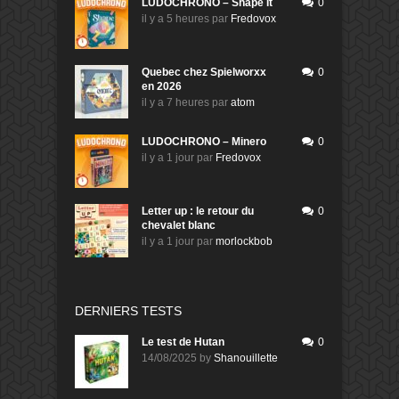
LUDOCHRONO – Shape It
0
il y a 5 heures
par
Fredovox
Quebec chez Spielworxx
0
en 2026
il y a 7 heures
par
atom
LUDOCHRONO – Minero
0
il y a 1 jour
par
Fredovox
Letter up : le retour du
0
chevalet blanc
il y a 1 jour
par
morlockbob
DERNIERS TESTS
Le test de Hutan
0
14/08/2025
by
Shanouillette