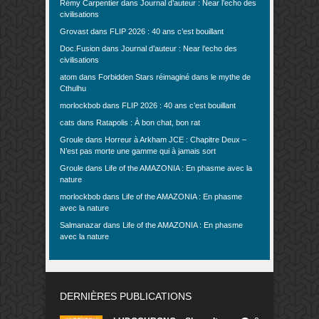
Rémy Carpentier
dans
Journal d’auteur : Near l’echo des
civilisations
Grovast
dans
FLIP 2026 : 40 ans c’est bouillant
Doc.Fusion
dans
Journal d’auteur : Near l’echo des
civilisations
atom
dans
Forbidden Stars réimaginé dans le mythe de
Cthulhu
morlockbob
dans
FLIP 2026 : 40 ans c’est bouillant
cats
dans
Ratapolis : À bon chat, bon rat
Groule
dans
Horreur à Arkham JCE : Chapitre Deux –
N’est pas morte une gamme qui à jamais sort
Groule
dans
Life of the AMAZONIA : En phasme avec la
nature
morlockbob
dans
Life of the AMAZONIA : En phasme
avec la nature
Salmanazar
dans
Life of the AMAZONIA : En phasme
avec la nature
DERNIÈRES PUBLICATIONS