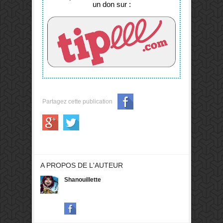
d'Échecs sous
Châteaux de
un don sur :
l'eau, il est
Bourgogne.
temps de vous
#TeamFeld
inscrire aux 30th
Mind Sports
Olympiad, C'est
à Londres, du 22
au 30 août 2026.
Partagez cette publication
A PROPOS DE L'AUTEUR
Shanouillette