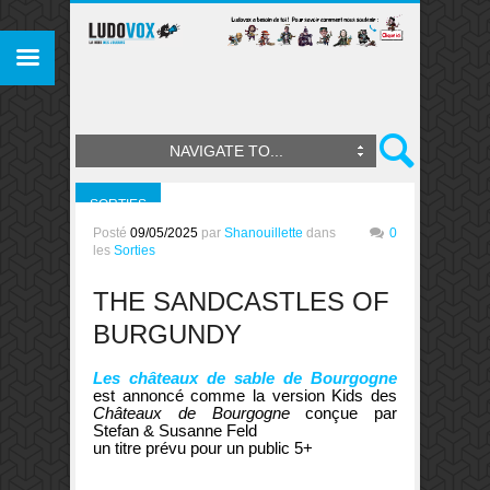
NAVIGATE TO...
SORTIES
Posté
09/05/2025
par
Shanouillette
dans
0
les
Sorties
THE SANDCASTLES OF
BURGUNDY
Les châteaux de sable de Bourgogne
est annoncé comme la version Kids des
Châteaux de Bourgogne
conçue par
Stefan &
Susanne Feld
un titre prévu pour un public 5+