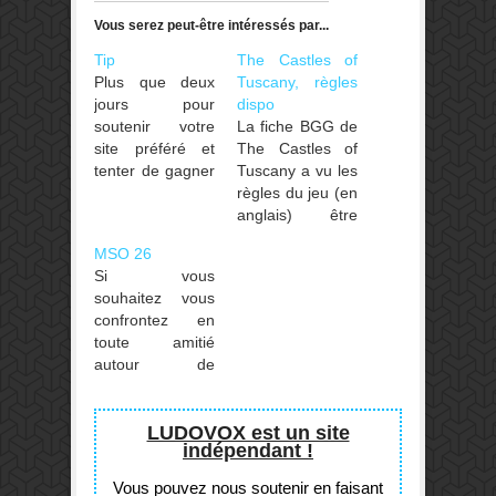
Vous serez peut-être intéressés par...
Tip
The Castles of
Plus que deux
Tuscany, règles
jours pour
dispo
soutenir votre
La fiche BGG de
site préféré et
The Castles of
tenter de gagner
Tuscany a vu les
une copie des
règles du jeu (en
Châteaux de
anglais) être
Bourgogne
postées, il n'en
MSO 26
version Awaken
fallait pas moins
Si vous
Realms !
pour hisser le
souhaitez vous
Rejoignez-nous
titre en haut de
confrontez en
sur Tipeee !
la Hotness du
toute amitié
site ! The
autour de
Castles of
Châteaux de
Tuscany est la
Bourgogne,
nouvelle
Terra Mystica,
LUDOVOX est un site
mouture
indépendant !
Monopoly, Poker
complètement
ou un duel
revue des
Vous pouvez nous soutenir en faisant