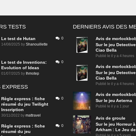
RS TESTS
DERNIERS AVIS DES 
Le test de Hutan
0
Avis de
morlockbo
14/08/2025
by
Shanouillette
Sur le jeu Detective
Ciao Bella
Publié le
il y a 4 heures
Le test de Inventions:
0
Avis de
morlockbo
Evolution of Ideas
Sur le jeu Detective
01/07/2025
by
Ihmotep
Ciao Bella
Publié le
il y a 4 heures
 EXPRESS
Avis de
morlockbo
Règle express : fiche
0
Sur le jeu Aeterna
résumé du jeu Twilight
Publié le
il y a 1 jour
Inscription
30/11/2022
by
mattravel
Avis de
groule
Sur le jeu Horreur à
Règle express : fiche
0
Arkham : Le Jeu de
résumé du jeu
Publié le
il y a 5 jours