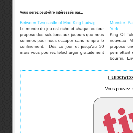
Vous serez peut-être intéressés par...
Between Two castle of Mad King Ludwig
Monster Pa
Le monde du jeu est riche et chaque éditeur
York
propose des solutions aux joueurs que nous
King Of Tok
sommes pour nous occuper sans rompre le
nouveau Mo
confinement. Dès ce jour et jusqu'au 30
propose un
mars vous pourrez télécharger gratuitement
permettant 
la version Steam de Between Two castle of
bourrin. E
Mad King Ludwig. Bon jeu !
baffes ?
LUDOVOX e
Vous pouvez no