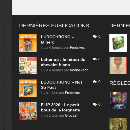
DERNIÈRES PUBLICATIONS
DERNIE
LUDOCHRONO –
0
Minero
il y a 4 heures
par
Fredovox
Letter up : le retour du
0
chevalet blanc
il y a 4 heures
par
morlockbob
LUDOCHRONO – Not
0
RÈGLES
So Fast
il y a 1 jour
par
Fredovox
FLIP 2026 : Le petit
0
bout de la lorgnette
il y a 1 jour
par
Grovast