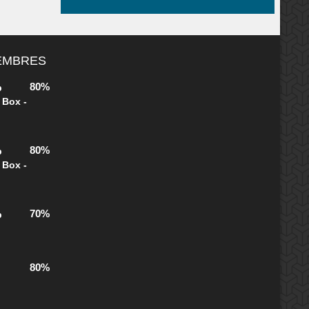
MEMBRES
80%
b
 Box -
80%
b
 Box -
70%
b
80%