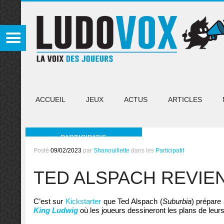
ACCUEIL
JEUX
ACTUS
ARTICLES
PARTICIPATIF
Posté
09/02/2023
par
Shanouillette
dans les
Participatif
TED ALSPACH REVIE
C’est sur
Kickstarter
que Ted Alspach (
Suburbia
) prépare
King Ludwig
où les joueurs dessineront les plans de leur