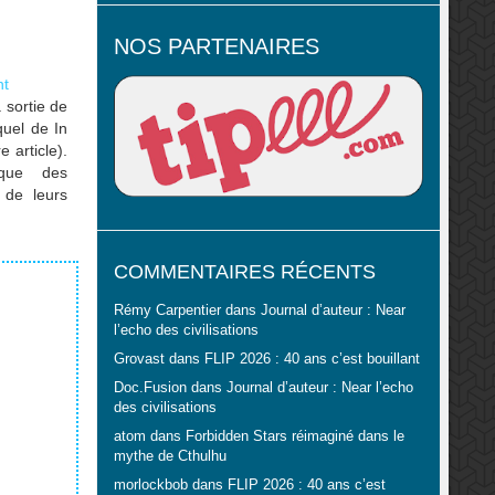
NOS PARTENAIRES
nt
 sortie de
quel de In
 article).
taque des
 de leurs
ons-nous
era lancé
COMMENTAIRES RÉCENTS
Rémy Carpentier
dans
Journal d’auteur : Near
l’echo des civilisations
Grovast
dans
FLIP 2026 : 40 ans c’est bouillant
Doc.Fusion
dans
Journal d’auteur : Near l’echo
des civilisations
atom
dans
Forbidden Stars réimaginé dans le
mythe de Cthulhu
morlockbob
dans
FLIP 2026 : 40 ans c’est