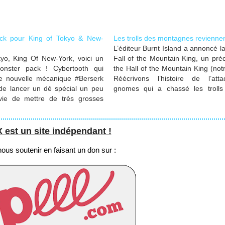
ck pour King of Tokyo & New-
Les trolls des montagnes revienne
L’éditeur Burnt Island a annoncé la
yo, King Of New-York, voici un
Fall of the Mountain King, un pré
nster pack ! Cybertooth qui
the Hall of the Mountain King (notre
e nouvelle mécanique #Berserk
Réécrivons l’histoire de l’at
de lancer un dé spécial un peu
gnomes qui a chassé les trolls
nvie de mettre de très grosses
cavernes ancestrales... Ser
victorieux ou écrasés ? Le jeu s
sur…
st un site indépendant !
us soutenir en faisant un don sur :