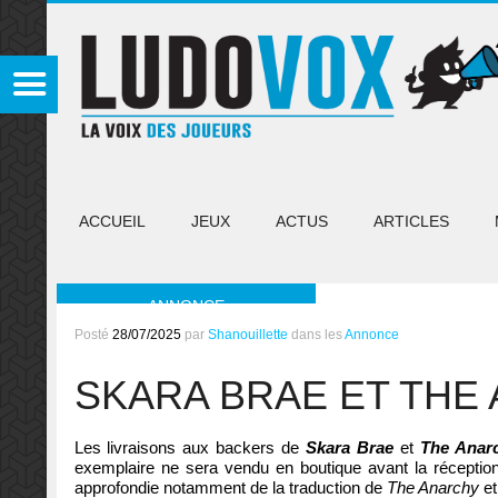
ACCUEIL
JEUX
ACTUS
ARTICLES
ANNONCE
Posté
28/07/2025
par
Shanouillette
dans les
Annonce
SKARA BRAE ET THE
Les livraisons aux backers de
Skara Brae
et
The Anar
exemplaire ne sera vendu en boutique avant la réceptio
approfondie notamment de la traduction de
The Anarchy
et