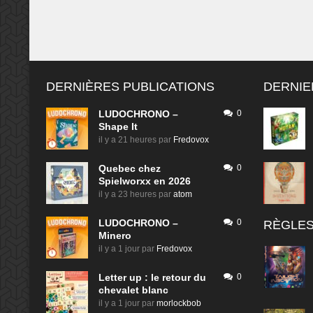
DERNIÈRES PUBLICATIONS
DERNIE
LUDOCHRONO –
0
Shape It
il y a 21 heures
par
Fredovox
Quebec chez
0
Spielworxx en 2026
il y a 23 heures
par
atom
LUDOCHRONO –
0
RÈGLES
Minero
il y a 1 jour
par
Fredovox
Letter up : le retour du
0
chevalet blanc
il y a 1 jour
par
morlockbob