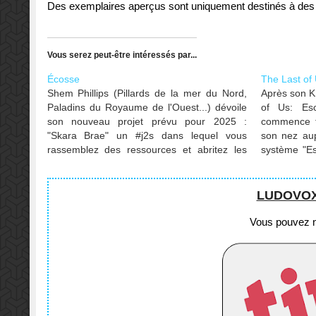
Des exemplaires aperçus sont uniquement destinés à des te
Vous serez peut-être intéressés par...
Écosse
The Last of
Shem Phillips (Pillards de la mer du Nord,
Après son KS
Paladins du Royaume de l'Ouest...) dévoile
of Us: Es
son nouveau projet prévu pour 2025 :
commence f
"Skara Brae" un #j2s dans lequel vous
son nez au
rassemblez des ressources et abritez les
système "Es
colons de l'Écosse du Nord néolithique.
des modes mu
La boite ret
LUDOVOX e
Vous pouvez no