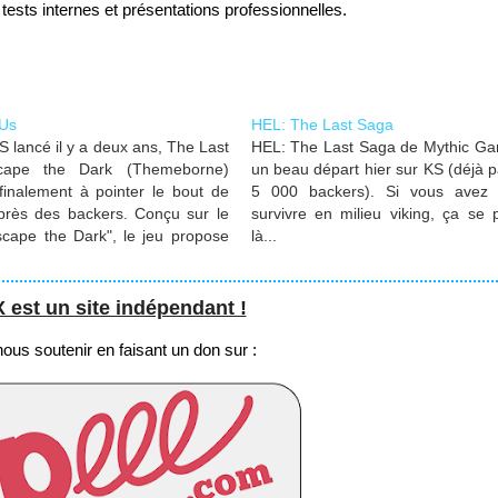
sts internes et présentations professionnelles.
 Us
HEL: The Last Saga
 lancé il y a deux ans, The Last
HEL: The Last Saga de Mythic Gam
cape the Dark (Themeborne)
un beau départ hier sur KS (déjà p
inalement à pointer le bout de
5 000 backers). Si vous avez 
près des backers. Conçu sur le
survivre en milieu viking, ça se
cape the Dark", le jeu propose
là...
ltijoueurs, solo et coopératifs.
ail arrive aux…
st un site indépendant !
us soutenir en faisant un don sur :