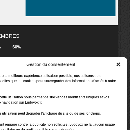
MEMBRES
60%
b
Gestion du consentement
80%
b
 Box -
re la meilleure expérience utilisateur possible, nus utilisons des
 telles que les cookies pour sauvegarder des informations d'accès à notre
80%
b
cette utilisation nous permet de stocker des identifiants uniques et vos
 Box -
 navigation sur Ludovox.fr.
 utilisation peut dégrader l'affichage du site ou de ses fonctions.
70%
b
ent engagé contre la publicité non sollicitée, Ludovox ne fait aucun usage
ublicitaire ou de profilage ciblé sur ces données.