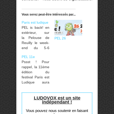
Vous serez peut-être intéressés par...
Paris est ludique
PEL is back! en
extérieur, sur
la Pelouse de
PEL 26
Reuilly le week-
end du 5-6
juillet 2025 et le
PEL 11e
vendredi 4
Pssst ! Pour
juillet pour les
rappel, la 11ème
pros.
édition du
festival Paris est
Ludique aura
lieu les 1 et 2
juillet 2023 sur la
pelouse de
LUDOVOX est un site
indépendant !
Reuilly. Et oui ça
approche ! Le
Vous pouvez nous soutenir en faisant
site du festival