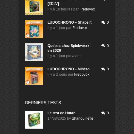
[#DLV]
il y a 10 heures
par
Fredovox
LUDOCHRONO – Shape It
0
il y a 1 jour
par
Fredovox
Quebec chez Spielworxx
0
en 2026
il y a 1 jour
par
atom
LUDOCHRONO – Minero
0
il y a 2 jours
par
Fredovox
DERNIERS TESTS
Le test de Hutan
0
14/08/2025
by
Shanouillette