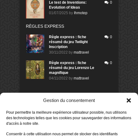
Le test de Inventions:
0
Evolution of Ideas
01/07/2025
by
Ihmotep
RÈGLES EXPRESS
Règle express : fiche
0
résumé du jeu Twilight
Inscription
30/11/2022
by
mattravel
Règle express : fiche
0
résumé du jeu Lorenzo Le
magnifique
04/11/2022
by
mattravel
DERNIERS AVIS DES MEMBRES
Gestion du consentement
60%
Avis de
morlockbob
Pour permettre la meilleure expérience utilisateur possible, nus utilisons
Sur le jeu Collect!
des technologies telles que les cookies pour sauvegarder des informations
Publié le
il y a 22 heures
d'accès à notre site.
80%
Avis de
morlockbob
Consentir à cette utilisation nous permet de stocker des identifiants