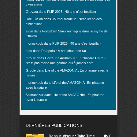
civilisations
Grovast
dans
FLIP 2026 : 40 ans c’est bouillant
Doc.Fusion
dans
Journal d’auteur : Near l’echo des
civilisations
atom
dans
Forbidden Stars réimaginé dans le mythe de
Cthulhu
morlockbob
dans
FLIP 2026 : 40 ans c’est bouillant
cats
dans
Ratapolis : À bon chat, bon rat
Groule
dans
Horreur à Arkham JCE : Chapitre Deux –
N’est pas morte une gamme qui à jamais sort
Groule
dans
Life of the AMAZONIA : En phasme avec la
nature
morlockbob
dans
Life of the AMAZONIA : En phasme
avec la nature
Salmanazar
dans
Life of the AMAZONIA : En phasme
avec la nature
DERNIÈRES PUBLICATIONS
Dans le Viseur : Take Time
0