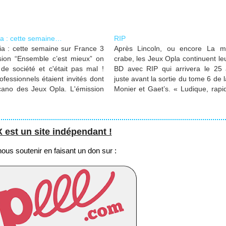
a : cette semaine…
RIP
a : cette semaine sur France 3
Après Lincoln, ou encore La m
sion “Ensemble c’est mieux” on
crabe, les Jeux Opla continuent 
 de société et c'était pas mal !
BD avec RIP qui arrivera le 25 a
ofessionnels étaient invités dont
juste avant la sortie du tome 6 de l
cano des Jeux Opla. L'émission
Monier et Gaet’s. « Ludique, rapi
le sur Youtube.
et sordide » toutes les car
entièrement dessinées…
st un site indépendant !
us soutenir en faisant un don sur :