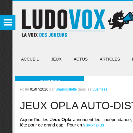
ACCUEIL
JEUX
ACTUS
ARTICLES
BUSINESS
Posté
01/07/2020
par
Shanouillette
dans les
Business
JEUX OPLA AUTO-DI
Aujourd’hui les
Jeux Opla
annoncent leur indépendance, c’e
fête pour ce grand cap ! Pour en
savoir plus