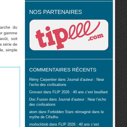
NOS PARTENAIRES
arche du
leur gamme
oût, soit
a série de
de, simple
tes sont
COMMENTAIRES RÉCENTS
Rémy Carpentier
dans
Journal d’auteur : Near
l’echo des civilisations
Grovast
dans
FLIP 2026 : 40 ans c’est bouillant
Doc.Fusion
dans
Journal d’auteur : Near l’echo
des civilisations
atom
dans
Forbidden Stars réimaginé dans le
mythe de Cthulhu
morlockbob
dans
FLIP 2026 : 40 ans c’est