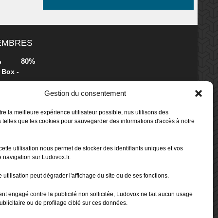
MEMBRES
80%
b
 Box -
Gestion du consentement
80%
b
re la meilleure expérience utilisateur possible, nus utilisons des
 Box -
 telles que les cookies pour sauvegarder des informations d'accès à notre
cette utilisation nous permet de stocker des identifiants uniques et vos
70%
b
 navigation sur Ludovox.fr.
 utilisation peut dégrader l'affichage du site ou de ses fonctions.
80%
ent engagé contre la publicité non sollicitée, Ludovox ne fait aucun usage
ublicitaire ou de profilage ciblé sur ces données.