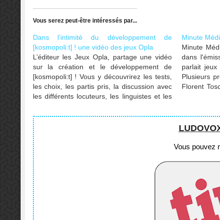
Vous serez peut-être intéressés par...
Dans l’intimité du développement de
Minute Médi
[kosmopoli:t] ! une vidéo des jeux Opla
Minute Médi
L’éditeur les Jeux Opla, partage une vidéo
dans l'émis
sur la création et le développement de
parlait jeux
[kosmopoli:t] ! Vous y découvrirez les tests,
Plusieurs pr
les choix, les partis pris, la discussion avec
Florent Tos
les différents locuteurs, les linguistes et les
est disponib
scientifiques qui ont travaillé sur le projet.
Sans oublier les fous rires :)
LUDOVOX e
Vous pouvez no