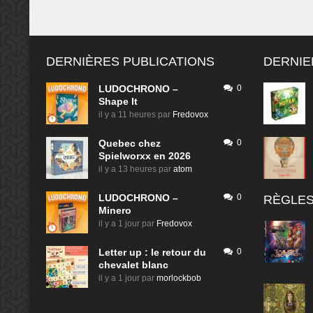
DERNIÈRES PUBLICATIONS
DERNIE
LUDOCHRONO –
0
Shape It
il y a 11 heures
par
Fredovox
Quebec chez
0
Spielworxx en 2026
il y a 13 heures
par
atom
LUDOCHRONO –
0
RÈGLES
Minero
il y a 1 jour
par
Fredovox
Letter up : le retour du
0
chevalet blanc
il y a 1 jour
par
morlockbob