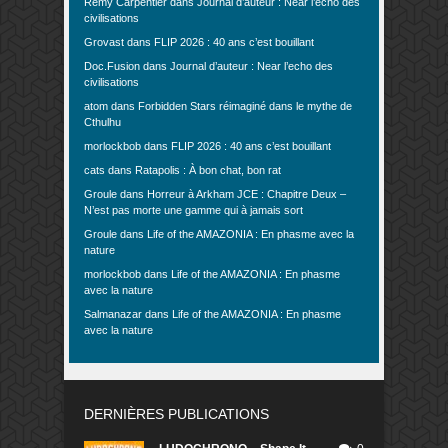
Rémy Carpentier
dans
Journal d’auteur : Near l’echo des
civilisations
Grovast
dans
FLIP 2026 : 40 ans c’est bouillant
Doc.Fusion
dans
Journal d’auteur : Near l’echo des
civilisations
atom
dans
Forbidden Stars réimaginé dans le mythe de
Cthulhu
morlockbob
dans
FLIP 2026 : 40 ans c’est bouillant
cats
dans
Ratapolis : À bon chat, bon rat
Groule
dans
Horreur à Arkham JCE : Chapitre Deux –
N’est pas morte une gamme qui à jamais sort
Groule
dans
Life of the AMAZONIA : En phasme avec la
nature
morlockbob
dans
Life of the AMAZONIA : En phasme
avec la nature
Salmanazar
dans
Life of the AMAZONIA : En phasme
avec la nature
DERNIÈRES PUBLICATIONS