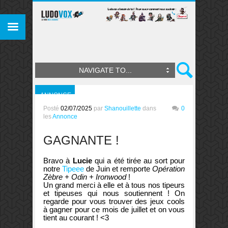
NAVIGATE TO...
ANNONCE
Posté
02/07/2025
par
Shanouillette
dans
0
les
Annonce
GAGNANTE !
Bravo à
Lucie
qui a été tirée au sort pour
notre
Tipeee
de Juin et remporte
Opération
Zèbre + Odin + Ironwood
!
Un grand merci à elle et à tous nos tipeurs
et tipeuses qui nous soutiennent ! On
regarde pour vous trouver des jeux cools
à gagner pour ce mois de juillet et on vous
tient au courant ! <3