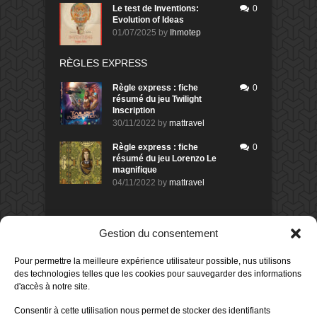
Le test de Inventions:
0
Evolution of Ideas
01/07/2025
by
Ihmotep
RÈGLES EXPRESS
Règle express : fiche
0
résumé du jeu Twilight
Inscription
30/11/2022
by
mattravel
Règle express : fiche
0
résumé du jeu Lorenzo Le
magnifique
04/11/2022
by
mattravel
DERNIERS AVIS DES MEMBRES
Gestion du consentement
60%
Avis de
morlockbob
Pour permettre la meilleure expérience utilisateur possible, nus utilisons
Sur le jeu Collect!
des technologies telles que les cookies pour sauvegarder des informations
Publié le
il y a 10 heures
d'accès à notre site.
80%
Avis de
morlockbob
Consentir à cette utilisation nous permet de stocker des identifiants