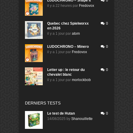
LUDOCHRONO – Shape It
0
il y a 22 heures
par
Fredovox
Quebec chez Spielworxx
0
en 2026
il y a 1 jour
par
atom
LUDOCHRONO – Minero
0
il y a 1 jour
par
Fredovox
Letter up : le retour du
0
chevalet blanc
il y a 1 jour
par
morlockbob
DERNIERS TESTS
Le test de Hutan
0
14/08/2025
by
Shanouillette