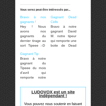
Vous serez peut-être intéressés par...
Bravo à nos
Gagnant Dead
gagnants !
Cells
Hey ! Nous
Bravo à notre
avons nos
gagnant David
gagnants du
M. notre tipeur
dernier tirage au
qui remporte une
sort Tipeee :-D
boite de Dead
Bravo à Gaël,
cells (et bravo à
Gagnant Tip
Lilite, Flore et
lui car il l'offre à
Bravo à notre
Christine et
son association
gagnant du
merci beaucoup
ludique, Lud'A7
Tipeee du mois
pour leur soutien
!).
d'avril qui
<3 Ensemble,
remporte notre
c'est 14 jeux
lot Hantise +
cumulés qui vont
Présages +
leur être
Zenith ! Il s'agit
LUDOVOX est un site
envoyés !
indépendant !
de
la Ludothèque
Vous pouvez nous soutenir en faisant
du Couserans