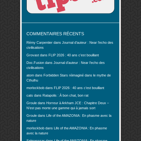
COMMENTAIRES RÉCENTS
Rémy Carpentier
dans
Journal d’auteur : Near l’echo des
civilisations
Grovast
dans
FLIP 2026 : 40 ans c’est bouillant
Doc.Fusion
dans
Journal d’auteur : Near l’echo des
civilisations
atom
dans
Forbidden Stars réimaginé dans le mythe de
Cthulhu
morlockbob
dans
FLIP 2026 : 40 ans c’est bouillant
cats
dans
Ratapolis : À bon chat, bon rat
Groule
dans
Horreur à Arkham JCE : Chapitre Deux –
N’est pas morte une gamme qui à jamais sort
Groule
dans
Life of the AMAZONIA : En phasme avec la
nature
morlockbob
dans
Life of the AMAZONIA : En phasme
avec la nature
Salmanazar
dans
Life of the AMAZONIA : En phasme