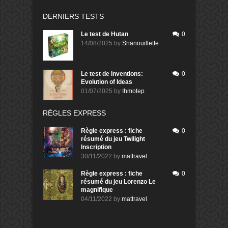
DERNIERS TESTS
Le test de Hutan
0
14/08/2025
by
Shanouillette
Le test de Inventions:
0
Evolution of Ideas
01/07/2025
by
Ihmotep
RÈGLES EXPRESS
Règle express : fiche
0
résumé du jeu Twilight
Inscription
30/11/2022
by
mattravel
Règle express : fiche
0
résumé du jeu Lorenzo Le
magnifique
04/11/2022
by
mattravel