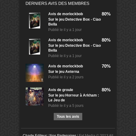
DERNIERS AVIS DES MEMBRES
80%
Avis de
morlockbob
Sur le jeu Detective Box - Ciao
Bella
Publié le
il y a 1 jour
80%
Avis de
morlockbob
Sur le jeu Detective Box - Ciao
Bella
Publié le
il y a 1 jour
70%
Avis de
morlockbob
Sur le jeu Aeterna
Publié le
il y a 2 jours
80%
Avis de
groule
Sur le jeu Horreur à Arkham :
Le Jeu de
Publié le
il y a 5 jours
Tous les avis
Charte Editeur
|
Nos Partenaires
| Fat Media © 2013 All