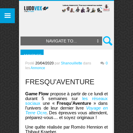
NAVIGATE TO...
ANNONCE
Posté
20/04/2020
par
Shanouillette
dans
0
les
Annonce
FRESQU’AVENTURE
Game Flow
propose à partir de ce lundi et
durant 5 semaines sur
les réseaux
sociaux
une «
Fresqu’Aventure
» dans
l’univers de leur dernier livre
Voyage en
Terre Ocre
.
Des épreuves vous attendent,
préparez-vous… et soyez originaux !
Une quête réalisée par Roméo Hennion et
Thibaut Kraeber.