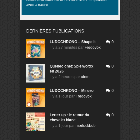
avec la nature
DERNIÈRES PUBLICATIONS
LUDOCHRONO – Shape It
0
il y a 27 minutes
par
Fredovox
Quebec chez Spielworxx
0
en 2026
il y a 2 heures
par
atom
LUDOCHRONO – Minero
0
il y a 1 jour
par
Fredovox
Letter up : le retour du
0
chevalet blanc
il y a 1 jour
par
morlockbob