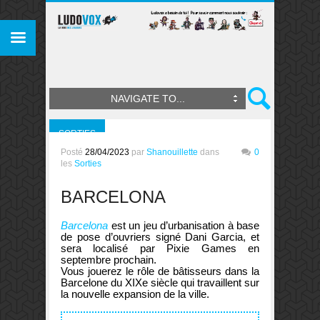
NAVIGATE TO...
SORTIES
Posté
28/04/2023
par
Shanouillette
dans
0
les
Sorties
BARCELONA
Barcelona
est un jeu d’urbanisation à base
de pose d’ouvriers signé Dani Garcia, et
sera localisé par Pixie Games en
septembre prochain.
Vous jouerez le rôle de bâtisseurs dans la
Barcelone du XIXe siècle qui travaillent sur
la nouvelle expansion de la ville.