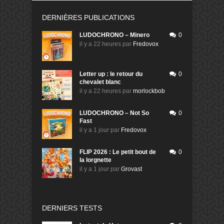
DERNIÈRES PUBLICATIONS
LUDOCHRONO – Minero
0
il y a 22 heures
par
Fredovox
Letter up : le retour du
0
chevalet blanc
il y a 22 heures
par
morlockbob
LUDOCHRONO – Not So
0
Fast
il y a 1 jour
par
Fredovox
FLIP 2026 : Le petit bout de
0
la lorgnette
il y a 1 jour
par
Grovast
DERNIERS TESTS