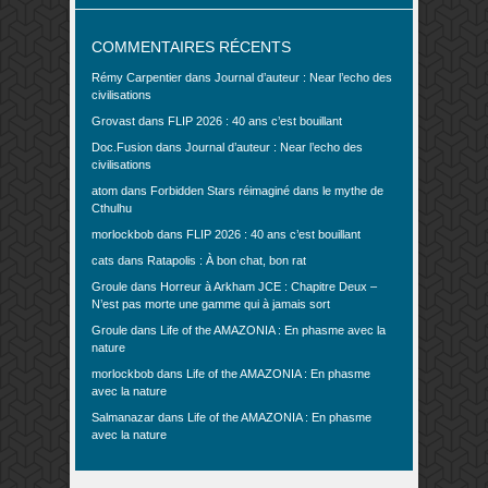
COMMENTAIRES RÉCENTS
Rémy Carpentier
dans
Journal d’auteur : Near l’echo des
civilisations
Grovast
dans
FLIP 2026 : 40 ans c’est bouillant
Doc.Fusion
dans
Journal d’auteur : Near l’echo des
civilisations
atom
dans
Forbidden Stars réimaginé dans le mythe de
Cthulhu
morlockbob
dans
FLIP 2026 : 40 ans c’est bouillant
cats
dans
Ratapolis : À bon chat, bon rat
Groule
dans
Horreur à Arkham JCE : Chapitre Deux –
N’est pas morte une gamme qui à jamais sort
Groule
dans
Life of the AMAZONIA : En phasme avec la
nature
morlockbob
dans
Life of the AMAZONIA : En phasme
avec la nature
Salmanazar
dans
Life of the AMAZONIA : En phasme
avec la nature