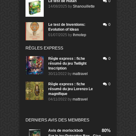
Le test de Hutan
0
14/08/2025
by
Shanouillette
Le test de Inventions:
0
Evolution of Ideas
01/07/2025
by
Ihmotep
RÈGLES EXPRESS
Règle express : fiche
0
résumé du jeu Twilight
Inscription
30/11/2022
by
mattravel
Règle express : fiche
0
résumé du jeu Lorenzo Le
magnifique
04/11/2022
by
mattravel
DERNIERS AVIS DES MEMBRES
80%
Avis de
morlockbob
Sur le jeu Detective Box - Ciao