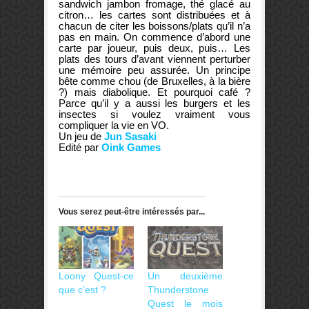
sandwich jambon fromage, thé glacé au
citron… les cartes sont distribuées et à
chacun de citer les boissons/plats qu’il n’a
pas en main. On commence d’abord une
carte par joueur, puis deux, puis… Les
plats des tours d’avant viennent perturber
une mémoire peu assurée. Un principe
bête comme chou (de Bruxelles, à la bière
?) mais diabolique. Et pourquoi café ?
Parce qu’il y a aussi les burgers et les
insectes si voulez vraiment vous
compliquer la vie en VO.
Un jeu de
Jun Sasaki
Edité par
Oink Games
Vous serez peut-être intéressés par...
Loony Quest-ce
Un deuxième
que c’est ?
Thunderstone
Quest le mois