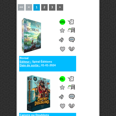
<<
<
1
2
3
>
50%
Boreal
Editeur :
Spiral Éditions
Date de sortie :
01-01-2024
0%
Canons ou Doublons