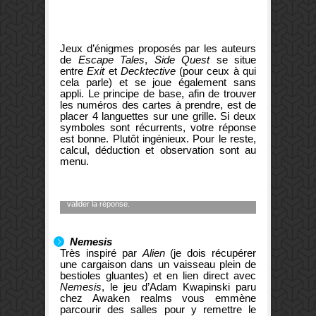
Jeux d’énigmes proposés par les auteurs
de
Escape Tales
,
Side Quest
se situe
entre
Exit
et
Decktective
(pour ceux à qui
cela parle) et se joue également sans
appli. Le principe de base, afin de trouver
les numéros des cartes à prendre, est de
placer 4 languettes sur une grille. Si deux
symboles sont récurrents, votre réponse
est bonne. Plutôt ingénieux. Pour le reste,
calcul, déduction et observation sont au
menu.
l’ingénieux système de réponse. Ici, les symboles
adjacents aux languettes sont trop différents pour
valider la réponse.
Nemesis
Très inspiré par
Alien
(je dois récupérer
une cargaison dans un vaisseau plein de
bestioles gluantes) et en lien direct avec
Nemesis
, le jeu d’Adam Kwapinski paru
chez Awaken realms vous emmène
parcourir des salles pour y remettre le