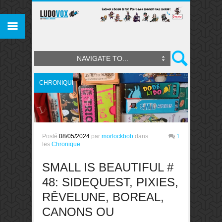
NAVIGATE TO...
CHRONIQUE
Posté
08/05/2024
par
morlockbob
dans
1
les
Chronique
SMALL IS BEAUTIFUL #
48: SIDEQUEST, PIXIES,
RÊVELUNE, BOREAL,
CANONS OU