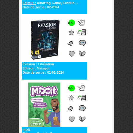
Editeur :
Amazing Game, Castillo ...
Date de sortie :
02-2024
0%
Évasion : Libération
Editeur :
Matagot
Date de sortie :
01-01-2024
0%
mixit