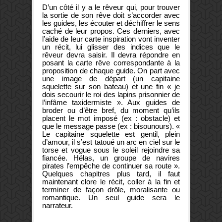
D’un côté il y a le rêveur qui, pour trouver
la sortie de son rêve doit s’accorder avec
les guides, les écouter et déchiffrer le sens
caché de leur propos. Ces derniers, avec
l’aide de leur carte inspiration vont inventer
un récit, lui glisser des indices que le
rêveur devra saisir. Il devra répondre en
posant la carte rêve correspondante à la
proposition de chaque guide. On part avec
une image de départ (un capitaine
squelette sur son bateau) et une fin « je
dois secourir le roi des lapins prisonnier de
l’infâme taxidermiste ». Aux guides de
broder ou d’être bref, du moment qu’ils
placent le mot imposé (ex : obstacle) et
que le message passe (ex : bisounours). «
Le capitaine squelette est gentil, plein
d’amour, il s’est tatoué un arc en ciel sur le
torse et vogue sous le soleil rejoindre sa
fiancée. Hélas, un groupe de navires
pirates l’empêche de continuer sa route ».
Quelques chapitres plus tard, il faut
maintenant clore le récit, coller à la fin et
terminer de façon drôle, moralisante ou
romantique. Un seul guide sera le
narrateur.