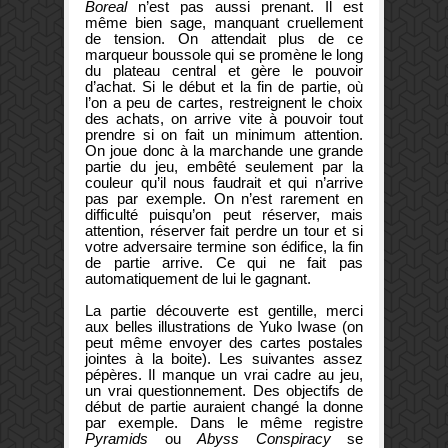
Boreal
n’est pas aussi prenant. Il est
même bien sage, manquant cruellement
de tension. On attendait plus de ce
marqueur boussole qui se promène le long
du plateau central et gère le pouvoir
d’achat. Si le début et la fin de partie, où
l’on a peu de cartes, restreignent le choix
des achats, on arrive vite à pouvoir tout
prendre si on fait un minimum attention.
On joue donc à la marchande une grande
partie du jeu, embêté seulement par la
couleur qu’il nous faudrait et qui n’arrive
pas par exemple. On n’est rarement en
difficulté puisqu’on peut réserver, mais
attention, réserver fait perdre un tour et si
votre adversaire termine son édifice, la fin
de partie arrive. Ce qui ne fait pas
automatiquement de lui le gagnant.
La partie découverte est gentille, merci
aux belles illustrations de Yuko Iwase (on
peut même envoyer des cartes postales
jointes à la boite). Les suivantes assez
pépères. Il manque un vrai cadre au jeu,
un vrai questionnement. Des objectifs de
début de partie auraient changé la donne
par exemple. Dans le même registre
Pyramids
ou
Abyss Conspiracy
se