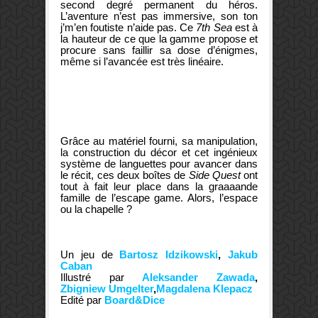
second degré permanent du héros.
L’aventure n’est pas immersive, son ton
j’m’en foutiste n’aide pas. Ce
7th Sea
est à
la hauteur de ce que la gamme propose et
procure sans faillir sa dose d’énigmes,
même si l’avancée est très linéaire.
Grâce au matériel fourni, sa manipulation,
la construction du décor et cet ingénieux
système de languettes pour avancer dans
le récit, ces deux boîtes de
Side Quest
ont
tout à fait leur place dans la graaaande
famille de l’escape game. Alors, l’espace
ou la chapelle ?
Un jeu de
Bartosz Idzikowski
,
Jakub
Caban
Illustré par
Aleksander Zawada
,
Zbigniew Umgelter
,
Magdalena Klepacz
Edité par
Board&Dice