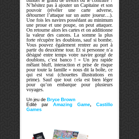
blinder le grand de trésors ou le contraire ?
N’hésitez pas à ajouter un Capitaine et son
pouvoir (révéler une carte adverse,
détourner l’attaque sur un autre joueur…).
Une fois les navires possédant au minimum
une proue et une poupe, on peut attaquer.
On retourne alors les cartes et on additionne
la valeur des canons. La somme la plus
forte récupère les doublons, sauf si bombe.
Vous pouvez également rentrer au port à
partir du deuxième tour. Et si personne n’a
désigné entre temps votre navire gorgé de
doublons, c’est banco ! « Un jeu rapide
mêlant bluff, interaction et prise de risque
pour toute la famille » nous dit la boîte, ce
qui est vrai (chouettes illustrations en
prime). Sauf que tout cela est bien léger
pour qu’on embarque pour plusieurs
voyages.
Un jeu de
Bryce Brown
Edité par
Amazing Game
,
Castillo
Games