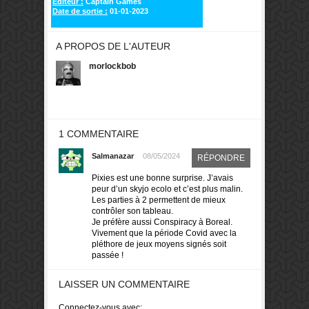
Editeur :
Captain Games
Date de sortie :
01-01-2023
A PROPOS DE L'AUTEUR
morlockbob
1 COMMENTAIRE
Salmanazar
08/05/2024
RÉPONDRE
Pixies est une bonne surprise. J’avais
peur d’un skyjo ecolo et c’est plus malin.
Les parties à 2 permettent de mieux
contrôler son tableau.
Je préfère aussi Conspiracy à Boreal.
Vivement que la période Covid avec la
pléthore de jeux moyens signés soit
passée !
LAISSER UN COMMENTAIRE
Connectez-vous avec: