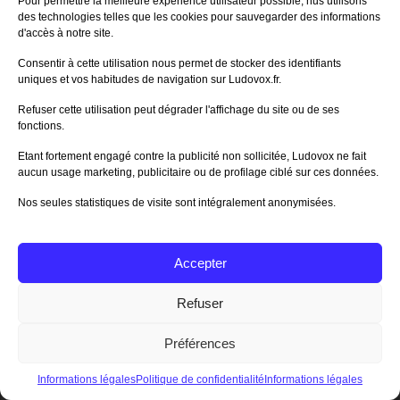
Pour permettre la meilleure expérience utilisateur possible, nus utilisons
Enregistrer mon nom, mon e-mail et mon site dans
des technologies telles que les cookies pour sauvegarder des informations
le navigateur pour mon prochain commentaire.
d'accès à notre site.
Prévenez-moi de tous les nouveaux commentaires
Consentir à cette utilisation nous permet de stocker des identifiants
par e-mail.
uniques et vos habitudes de navigation sur Ludovox.fr.
Refuser cette utilisation peut dégrader l'affichage du site ou de ses
Prévenez-moi de tous les nouveaux articles par e-
fonctions.
mail.
Etant fortement engagé contre la publicité non sollicitée, Ludovox ne fait
aucun usage marketing, publicitaire ou de profilage ciblé sur ces données.
Nos seules statistiques de visite sont intégralement anonymisées.
Go
Accepter
Refuser
Se connecter
ou
Créer un compte
Préférences
Informations légales
Politique de confidentialité
Informations légales