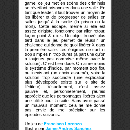
game, ce jeu met en scène des criminels
se réveillant prisonniers dans une salle. En
tant que leader, il faut trouver un moyen de
les libérer et de progresser de salles en
salles jusqu’ à la sortie (la prison ou la
mort). Cette escape, même si elle est
assez dirigiste, fonctionne par aller retour,
façon point & click. Un objet trouvé plus
tard dans le jeu permet de réussir un
challenge qui donne de quoi libérer X dans
la première salle. Les énigmes ne sont ni
trop simples ni trop dures (à part une qu’on
a toujours pas comprise même avec la
solution). C’ est bien dosé. On aime moins
le système d’indice, par moment trop flou
ou inexistant (un choix assumé), voire la
solution trop succincte (une explication
plus développée existe sur le site de
l’éditeur). Visuellement, c’est assez
pauvre et, personnellement, j’aurais
apprécié que les personnages libérés aient
une utilité pour la suite. Sans avoir passé
un mauvais moment, cela ne me donne
pas envie de me précipiter sur les
épisodes suivants.
Un jeu de
Francisco Lorenzo
Illustré par
Jaime Andres Sanchez