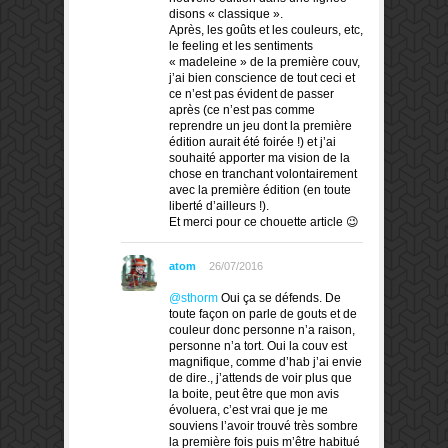
disons « classique ».
Après, les goûts et les couleurs, etc,
le feeling et les sentiments
« madeleine » de la première couv,
j’ai bien conscience de tout ceci et
ce n’est pas évident de passer
après (ce n’est pas comme
reprendre un jeu dont la première
édition aurait été foirée !) et j’ai
souhaité apporter ma vision de la
chose en tranchant volontairement
avec la première édition (en toute
liberté d’ailleurs !).
Et merci pour ce chouette article 😉
atom
26/07/2016
@sthorm
Oui ça se défends. De
toute façon on parle de gouts et de
couleur donc personne n’a raison,
personne n’a tort. Oui la couv est
magnifique, comme d’hab j’ai envie
de dire., j’attends de voir plus que
la boite, peut être que mon avis
évoluera, c’est vrai que je me
souviens l’avoir trouvé très sombre
la première fois puis m’être habitué