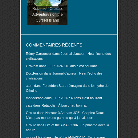
Robinson Crusoe:
Adventures on the
Cursed Island
COMMENTAIRES RÉCENTS
Rémy Carpentier
dans
Journal d’auteur : Near l’echo des
civilisations
Grovast
dans
FLIP 2026 : 40 ans c’est bouillant
Doc.Fusion
dans
Journal d’auteur : Near l’echo des
civilisations
atom
dans
Forbidden Stars réimaginé dans le mythe de
Cthulhu
morlockbob
dans
FLIP 2026 : 40 ans c’est bouillant
cats
dans
Ratapolis : À bon chat, bon rat
Groule
dans
Horreur à Arkham JCE : Chapitre Deux –
N’est pas morte une gamme qui à jamais sort
Groule
dans
Life of the AMAZONIA : En phasme avec la
nature
morlockbob
dans
Life of the AMAZONIA : En phasme