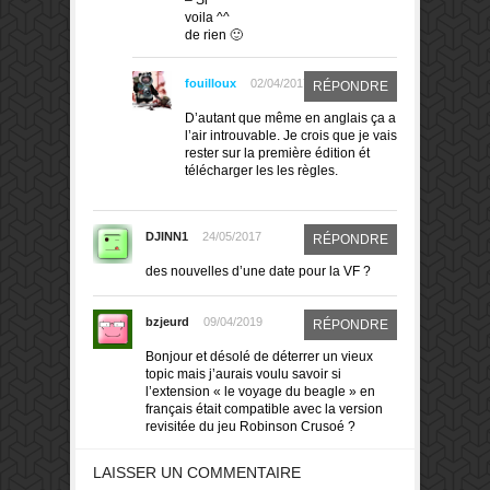
voila ^^
de rien 🙂
fouilloux
02/04/2017
RÉPONDRE
D’autant que même en anglais ça a
l’air introuvable. Je crois que je vais
rester sur la première édition ét
télécharger les les règles.
DJINN1
24/05/2017
RÉPONDRE
des nouvelles d’une date pour la VF ?
bzjeurd
09/04/2019
RÉPONDRE
Bonjour et désolé de déterrer un vieux
topic mais j’aurais voulu savoir si
l’extension « le voyage du beagle » en
français était compatible avec la version
revisitée du jeu Robinson Crusoé ?
LAISSER UN COMMENTAIRE