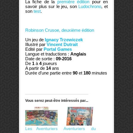
La fiche de la
première édition
pour en
savoir plus sur le jeu, son
Ludochrono
, et
son
test
.
Robinson Crusoe, deuxième édition
Un jeu de
Ignacy Trzewiczek
Illustré par
Vincent Dutrait
Edité par
Portal Games
Langue et traductions :
Anglais
Date de sortie :
09-2016
De
1
à
4
joueurs
A partir de
14
ans
Durée d’une partie entre
90
et
180
minutes
Vous serez peut-être intéressés par...
Les Aventuriers
Aventuriers du