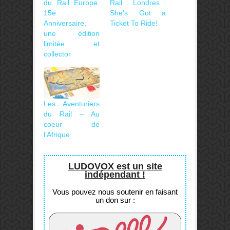
du Rail Europe:
Rail : Londres :
15e
She’s Got a
Anniversaire,
Ticket To Ride!
une édition
limitée et
collector
Les Aventuriers
du Rail – Au
coeur de
l’Afrique
LUDOVOX est un site
indépendant !
Vous pouvez nous soutenir en faisant
un don sur :