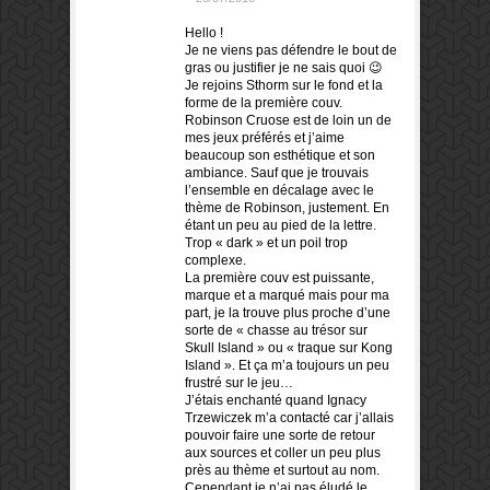
Hello !
Je ne viens pas défendre le bout de
gras ou justifier je ne sais quoi 😉
Je rejoins Sthorm sur le fond et la
forme de la première couv.
Robinson Cruose est de loin un de
mes jeux préférés et j’aime
beaucoup son esthétique et son
ambiance. Sauf que je trouvais
l’ensemble en décalage avec le
thème de Robinson, justement. En
étant un peu au pied de la lettre.
Trop « dark » et un poil trop
complexe.
La première couv est puissante,
marque et a marqué mais pour ma
part, je la trouve plus proche d’une
sorte de « chasse au trésor sur
Skull Island » ou « traque sur Kong
Island ». Et ça m’a toujours un peu
frustré sur le jeu…
J’étais enchanté quand Ignacy
Trzewiczek m’a contacté car j’allais
pouvoir faire une sorte de retour
aux sources et coller un peu plus
près au thème et surtout au nom.
Cependant je n’ai pas éludé le