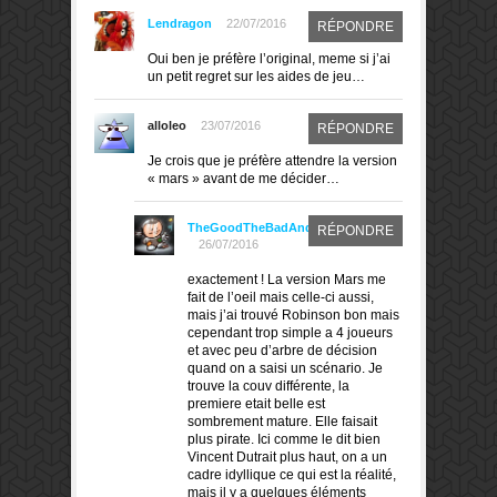
Lendragon
22/07/2016
RÉPONDRE
Oui ben je préfère l’original, meme si j’ai
un petit regret sur les aides de jeu…
alloleo
23/07/2016
RÉPONDRE
Je crois que je préfère attendre la version
« mars » avant de me décider…
TheGoodTheBadAndTheMeeple
RÉPONDRE
26/07/2016
exactement ! La version Mars me
fait de l’oeil mais celle-ci aussi,
mais j’ai trouvé Robinson bon mais
cependant trop simple a 4 joueurs
et avec peu d’arbre de décision
quand on a saisi un scénario. Je
trouve la couv différente, la
premiere etait belle est
sombrement mature. Elle faisait
plus pirate. Ici comme le dit bien
Vincent Dutrait plus haut, on a un
cadre idyllique ce qui est la réalité,
mais il y a quelques éléments