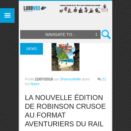
NAVIGATE TO...
NEWS
Posté
22/07/2016
par
Shanouillette
dans
21
les
News
LA NOUVELLE ÉDITION
DE ROBINSON CRUSOE
AU FORMAT
AVENTURIERS DU RAIL