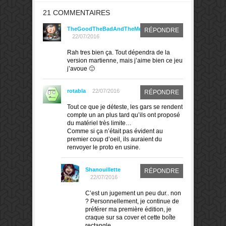
21 COMMENTAIRES
TheGoodTheBadAndTheMeeple
RÉPONDRE
22/07/2016
Rah tres bien ça. Tout dépendra de la
version martienne, mais j’aime bien ce jeu
j’avoue 🙂
rotabla
22/07/2016
RÉPONDRE
Tout ce que je déteste, les gars se rendent
compte un an plus tard qu’ils ont proposé
du matériel très limite…
Comme si ça n’était pas évident au
premier coup d’oeil, ils auraient du
renvoyer le proto en usine.
Shanouillette
RÉPONDRE
22/07/2016
C’est un jugement un peu dur.. non
? Personnellement, je continue de
préférer ma première édition, je
craque sur sa cover et cette boîte
rectangle.