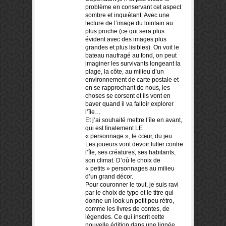
problème en conservant cet aspect
sombre et inquiétant. Avec une
lecture de l’image du lointain au
plus proche (ce qui sera plus
évident avec des images plus
grandes et plus lisibles). On voit le
bateau naufragé au fond, on peut
imaginer les survivants longeant la
plage, la côte, au milieu d’un
environnement de carte postale et
en se rapprochant de nous, les
choses se corsent et ils vont en
baver quand il va falloir explorer
l’île…
Et j’ai souhaité mettre l’île en avant,
qui est finalement LE
« personnage », le cœur, du jeu.
Les joueurs vont devoir lutter contre
l’île, ses créatures, ses habitants,
son climat. D’où le choix de
« petits » personnages au milieu
d’un grand décor.
Pour couronner le tout, je suis ravi
par le choix de typo et le titre qui
donne un look un petit peu rétro,
comme les livres de contes, de
légendes. Ce qui inscrit cette
nouvelle édition dans une lignée