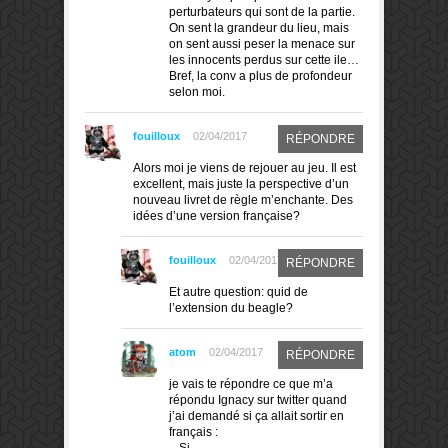
perturbateurs qui sont de la partie.
On sent la grandeur du lieu, mais
on sent aussi peser la menace sur
les innocents perdus sur cette ile…
Bref, la conv a plus de profondeur
selon moi.
fouilloux
02/04/2017
RÉPONDRE
Alors moi je viens de rejouer au jeu. Il est
excellent, mais juste la perspective d’un
nouveau livret de règle m’enchante. Des
idées d’une version française?
fouilloux
02/04/2017
RÉPONDRE
Et autre question: quid de
l’extension du beagle?
atom
02/04/2017
RÉPONDRE
je vais te répondre ce que m’a
répondu Ignacy sur twitter quand
j’ai demandé si ça allait sortir en
français :
– Si