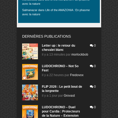
avec la nature
Salmanazar
dans
Life of the AMAZONIA : En phasme
avec la nature
DERNIÈRES PUBLICATIONS
Letter up : le retour du
0
chevalet blanc
il y a 13 minutes
par
morlockbob
LUDOCHRONO – Not So
0
Fast
il y a 22 heures
par
Fredovox
FLIP 2026 : Le petit bout de
0
la lorgnette
il y a 1 jour
par
Grovast
LUDOCHRONO – Duel
0
pour Cardia : Protecteurs
de la Nature – Extension