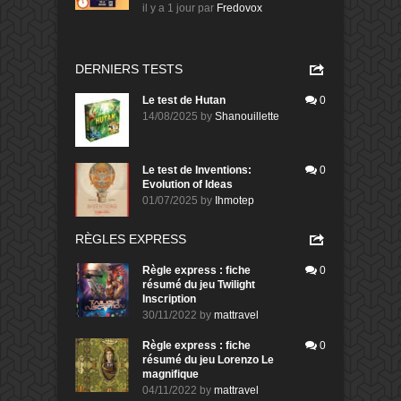
il y a 1 jour
par
Fredovox
DERNIERS TESTS
Le test de Hutan
0
14/08/2025
by
Shanouillette
Le test de Inventions:
0
Evolution of Ideas
01/07/2025
by
Ihmotep
RÈGLES EXPRESS
Règle express : fiche
0
résumé du jeu Twilight
Inscription
30/11/2022
by
mattravel
Règle express : fiche
0
résumé du jeu Lorenzo Le
magnifique
04/11/2022
by
mattravel