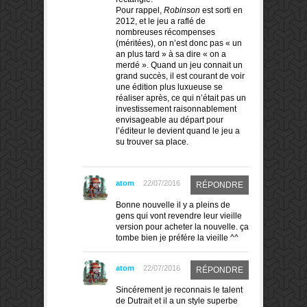
Pour rappel,
Robinson
est sorti en
2012, et le jeu a raflé de
nombreuses récompenses
(méritées), on n’est donc pas « un
an plus tard » à sa dire « on a
merdé ». Quand un jeu connait un
grand succès, il est courant de voir
une édition plus luxueuse se
réaliser après, ce qui n’était pas un
investissement raisonnablement
envisageable au départ pour
l’éditeur le devient quand le jeu a
su trouver sa place.
atom
22/07/2016
RÉPONDRE
Bonne nouvelle il y a pleins de
gens qui vont revendre leur vieille
version pour acheter la nouvelle. ça
tombe bien je préfére la vieille ^^
atom
22/07/2016
RÉPONDRE
Sincérement je reconnais le talent
de Dutrait et il a un style superbe