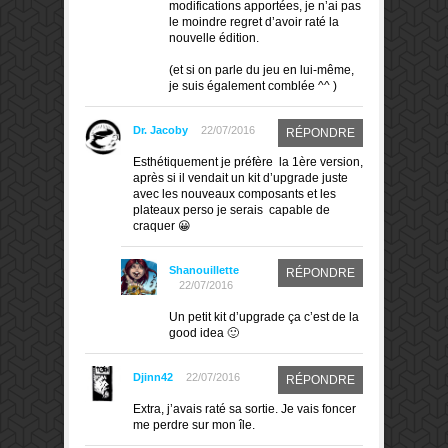
modifications apportées, je n’ai pas
le moindre regret d’avoir raté la
nouvelle édition.
(et si on parle du jeu en lui-même,
je suis également comblée ^^ )
Dr. Jacoby
22/07/2016
RÉPONDRE
Esthétiquement je préfère la 1ère version,
après si il vendait un kit d’upgrade juste
avec les nouveaux composants et les
plateaux perso je serais capable de
craquer 😀
Shanouillette
RÉPONDRE
22/07/2016
Un petit kit d’upgrade ça c’est de la
good idea 🙂
Djinn42
22/07/2016
RÉPONDRE
Extra, j’avais raté sa sortie. Je vais foncer
me perdre sur mon île.