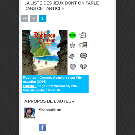
LA LISTE DES JEUX DONT ON PARLE
DANS CET ARTICLE :
<<
<
1
80%
Robinson Crusoe: Aventures sur l’île
maudite (2016)
Editeur :
Edge Entertainment, Por...
Date de sortie :
09-2016
A PROPOS DE L'AUTEUR
Shanouillette